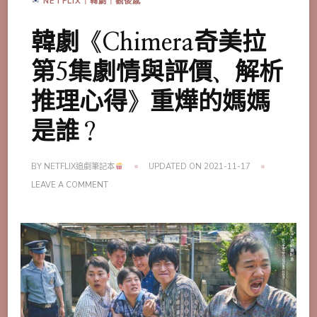
NETFLIX｜韓劇｜觀後感
韓劇《Chimera奇美拉
第5集劇情與評價、解析
推理心得》重燁的媽媽
是誰？
BY
NETFLIX追劇筆記本
UPDATED ON
2021-11-17
ON
LEAVE A COMMENT
韓
劇
《CHIMERA
奇
美
拉
第
5
集
劇
情