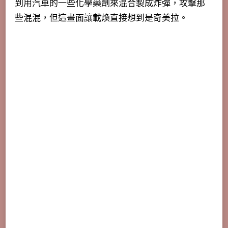
到用汽車的一些化學藥劑來混合製成炸彈，攻擊那
些混混，但這畫面讓載煥直接想到是奇美拉。