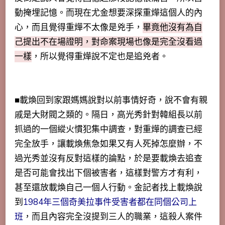
動掩埋記憶。而現在尤金想要深探重燁這個人的內
心，而且覺得重燁不太像是兇手，
畢竟他沒有為自
己提出不在場證明，對命案現場也像是完全沒看過
一樣
，所以覺得重燁說不定也是追兇者。
■載煥回到家跟媽媽說對以前事情好奇，說不會有親
戚是大財閥之類的。隔日，高光秀針對韓組長以前
抓過的一個縱火慣犯集中調查，對重燁的調查已經
完全放手，讓載煥焦急如果又有人死掉怎麼辦，不
過光秀並沒有反對這樣的論點，於是要載煥去追查
是否可能會找出下個被害者，這樣對警方才有利，
甚至還放載煥自己一個人行動。金記者找上載煥說
到
1984年三個奇美拉事件受害者都在同個公司上
班
，而且內容完全沒提到三人的職業，這殺人案件