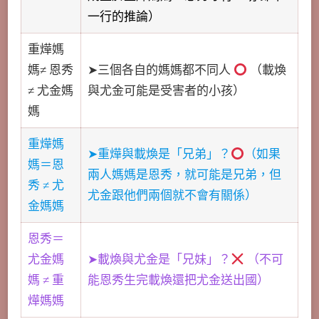
一行的推論）
重燁媽
媽≠ 恩秀
➤三個各自的媽媽都不同人
（載煥
≠ 尤金媽
與尤金可能是受害者的小孩）
媽
重燁媽
➤重燁與載煥是「兄弟」？
（如果
媽＝恩
兩人媽媽是恩秀，就可能是兄弟，但
秀 ≠ 尤
尤金跟他們兩個就不會有關係）
金媽媽
恩秀＝
尤金媽
➤載煥與尤金是「兄妹」？
（不可
媽 ≠ 重
能恩秀生完載煥還把尤金送出國）
燁媽媽