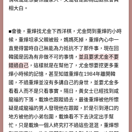
相大白。
■會後，重燁找尤金下西洋棋，尤金問到重燁的小時
候，重燁坦承父親被殺，媽媽死掉，重燁內心中一
直覺得當時自己無能為力抵抗不了那件事，現在回
韓國是因為有非做不可的事情，
並且要求尤金不要
錯過自己
，這樣就是在幫他了，尤金想要挖更多重
燁小時候的記憶，甚至知道重燁在1984年離開韓
國，不過重燁並沒有多講自己的身世，並要尤金多
看看人而不是只看事實。隔日，黃女士已經找到咸
龍福的下落，載煥也跟蹤過去，最後重燁被他所懷
疑是咸龍福的男人發現他在跟蹤，於是引到港口的
地方被他的小弟包圍，載煥看不下去決定出手幫
忙，只是載煥一個人終究打不過這些混混，重燁想