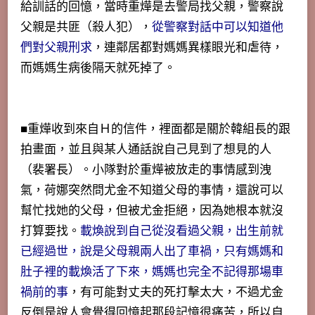
給訓話的回憶，當時重燁是去警局找父親，警察說
父親是共匪（殺人犯），
從警察對話中可以知道他
們對父親刑求
，連鄰居都對媽媽異樣眼光和虐待，
而媽媽生病後隔天就死掉了。
■重燁收到來自Ｈ的信件，裡面都是關於韓組長的跟
拍畫面，並且與某人通話說自己見到了想見的人
（裴署長）。小隊對於重燁被放走的事情感到洩
氣，荷娜突然問尤金不知道父母的事情，還說可以
幫忙找她的父母，但被尤金拒絕，因為她根本就沒
打算要找。
載煥說到自己從沒看過父親，出生前就
已經過世，說是父母親兩人出了車禍，只有媽媽和
肚子裡的載煥活了下來，媽媽也完全不記得那場車
禍前的事
，有可能對丈夫的死打擊太大，不過尤金
反倒是說人會覺得回憶起那段記憶很痛苦，所以自