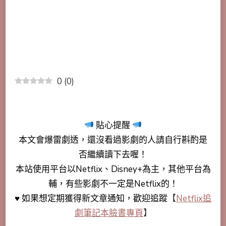
0
(
0
)
貼心提醒
本文會
爆雷劇透
，還沒看過影劇的人請自行斟酌是
否繼續讀下去喔！
本站使用平台以Netflix、Disney+為主，其他平台為
輔，有些影劇不一定是Netflix的！
♥ 如果想定期獲得新文章通知，歡迎追蹤
【
Netflix追
劇筆記本臉書專頁
】