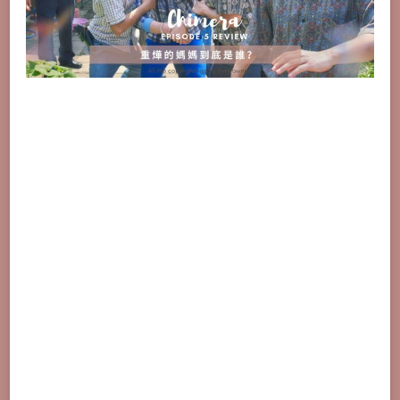
與
評
價、
解
析
推
理
心
得》
重
燁
的
媽
媽
是
誰？