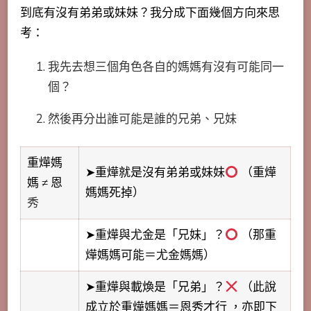
到底有沒有弟弟或妹妹？我分成下面幾個方向來思
考：
我先去想三個角色各自的媽媽有沒有可能同一
個？
然後再分出誰可能是誰的兄弟、兄妹
重燁媽
➤重燁就是沒有弟弟或妹妹
（重燁
媽 ≠ 恩
媽媽死掉）
秀
➤重燁與尤金是「兄妹」？
（那重
燁媽媽可能＝尤金媽媽）
➤重燁與載煥是「兄弟」？
（此說
成立於重燁媽媽＝恩秀才行 ，亦即下