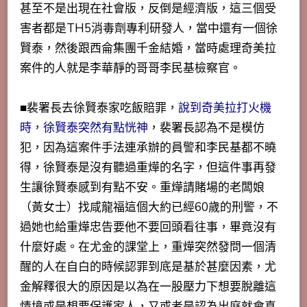
甚至不是出現在社會版，反倒是經濟版，這三個受
害者都是TH5消毒劑專利研發人，當中還有一個徐
賢泰，然後跟西侖集團千金結婚，當時處理奇美拉
案件的人就是李華靜的哥哥李民基檢察官。
■裴署長去徐賢泰家吃飯賠罪，
說到奇美拉打火機
時，徐賢泰突然有點恍神
，裴署長認為不是模仿
犯，因為這案件手法連承辦的員警和李民基都不曉
得，徐賢泰是沒有聽過重燁的名字，但這件事再發
生讓徐賢泰感到有點不安。重燁請賭場的老闆娘
（黃女士）找咸龍福這個大約已經60歲的刑警，不
過她也給重燁忠告要他不要回頭看往事，畢竟沒有
什麼好處。在尤金的課堂上，重燁突然發問一個清
醒的人在自白的時候認罪到底是基於甚麼因素，尤
金解釋很大的原因是以為在一股壓力下想要脫離這
情境或是想要保護家人，又或者是認為出庭就會真