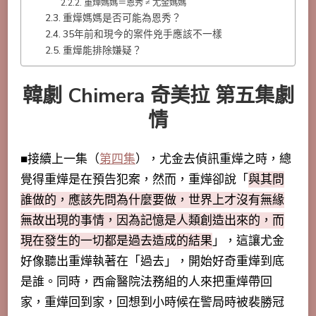
重燁媽媽＝恩秀 ≠ 尤金媽媽
重燁媽媽是否可能為恩秀？
35年前和現今的案件兇手應該不一樣
重燁能排除嫌疑？
韓劇 Chimera 奇美拉 第五集劇
情
■接續上一集（
第四集
），尤金去偵訊重燁之時，總
覺得重燁是在預告犯案，然而，重燁卻說「
與其問
誰做的，應該先問為什麼要做，世界上才沒有無緣
無故出現的事情，因為記憶是人類創造出來的，而
現在發生的一切都是過去造成的結果
」，這讓尤金
好像聽出重燁執著在「過去」，開始好奇重燁到底
是誰。同時，西侖醫院法務組的人來把重燁帶回
家，重燁回到家，回想到小時候在警局時被裴勝冠