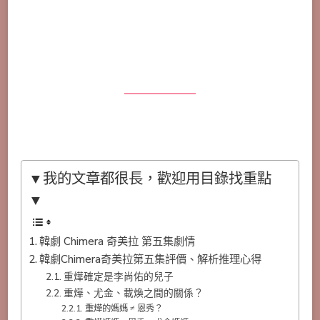
▼我的文章都很長，歡迎用目錄找重點
▼
韓劇 Chimera 奇美拉 第五集劇情
韓劇Chimera奇美拉第五集評價、解析推理心得
重燁確定是李尚佑的兒子
重燁、尤金、載煥之間的關係？
重燁的媽媽 ≠ 恩秀？