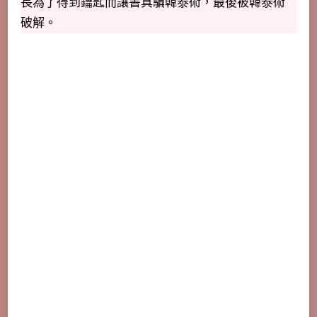
長為了得到鑰匙而讓書真騙韓泰術，最後被韓泰術
破解。