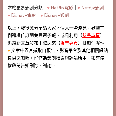
本站更多影劇分類：
♥
Netflix電影
｜
♥
Netflix影劇
｜
♥
Disney+電影
｜
♥
Disney+影劇
以上，觀後感分享給大家，個人一些淺見，歡迎在
側邊欄位訂閱免費電子報，或是利用
【
臉書專頁
】
追蹤新文章發布！歡迎來【
臉書專頁
】聊劇情喔～
♥
文章中圖片擷取自預告、影音平台及其他相關網站
提供之劇照，僅作為影劇推薦與評論所用，如有侵
權敬請告知刪除，謝謝。