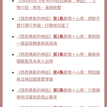
《Sisyphus: the myth西西弗斯：神話》：人
物介紹、角色、演員統整
《西西弗斯的神話》
第1集
劇情＋心得：絕對不
要打開行李箱，打開就完蛋了
《西西弗斯的神話》
第2集
劇情＋心得：管制局
一路追殺韓泰術與瑞海
《西西弗斯的神話》
第3集
劇情＋心得：韓泰術
親眼看見未來人出現
《西西弗斯的神話》
第4集
劇情＋心得：明知道
無法挽回還是要穿越
《西西弗斯的神話》
第5集
劇情＋心得：只要韓
泰術活著就能阻止戰爭