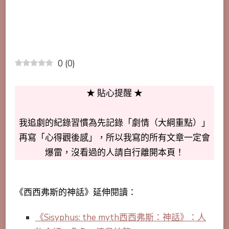
0
(
0
)
★ 貼心提醒 ★
我追劇的紀錄習慣為先記錄「劇情（大綱重點）」
再寫「心得觀後感」，所以我寫的所有文章一定會
爆雷，沒看過的人請自行離開本頁！
《西西弗斯的神話》延伸閱讀：
《Sisyphus: the myth西西弗斯：神話》：人