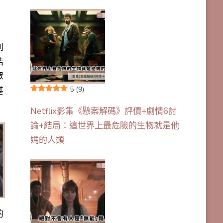
到
結
眾
5
(9)
甚
Netflix影集《懸案解碼》評價+劇情6討
論+結局：這世界上最危險的生物就是他
媽的人類
的