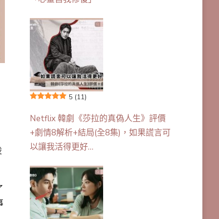
5
(11)
Netflix 韓劇《莎拉的真偽人生》評價
+劇情8解析+結局(全8集)，如果謊言可
以讓我活得更好…
凌
了
事