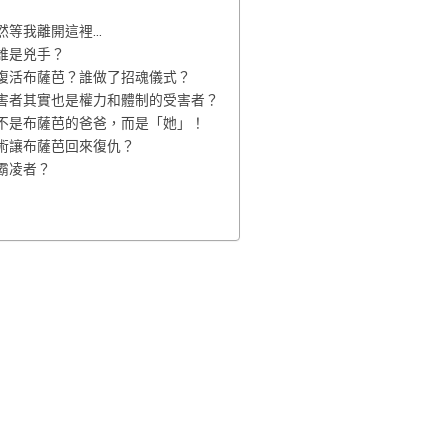
然等我離開這裡…
誰是兇手？
復活布薩芭？誰做了招魂儀式？
假害者其實也是權力和體制的受害者？
不是布薩芭的爸爸，而是「她」！
術讓布薩芭回來復仇？
霸凌者？