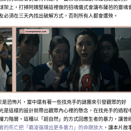
球架上，打掃阿姨堅稱這裡做的招魂儀式會讓布薩芭的靈魂
友必須在三天內找出破解方式，否則所有人都會遭殃。
不只是恐怖片，當中還有著一些找兇手的謎團來引發觀眾的好
光是這樣的設計就帶出觀眾內心裡的懸念，在找兇手的過程
權力階層。這種以「超自然」的方式回應生者的暴力，讓曾
者的死亡把「霸凌循環出更多暴力」的命題放大
，讓本片故