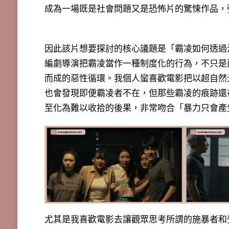
成為一場既是社會問題又是恐怖片的驚悚作品，
因此該片想要探討的核心議題是「
霸凌如何透過
編劇導演把霸凌當作一種制度化的行為，不只是
而成的
惡性循環
。我個人蠻喜歡電影把以超自然
也會發現即便霸凌者不在，但那些霸凌的痕跡還
至化為難以收拾的後果，非常吻合「暴力只會產
尤其是我喜歡電影去讓觀眾思考所謂的施暴者和