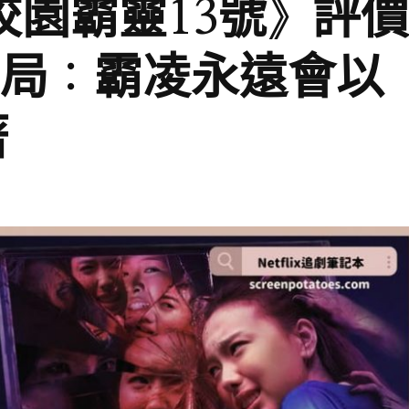
影《校園霸靈13號》評價
結局：霸凌永遠會以
著