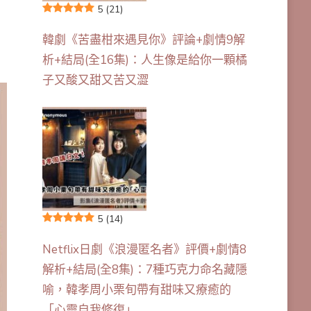
5
(21)
韓劇《苦盡柑來遇見你》評論+劇情9解
析+結局(全16集)：人生像是給你一顆橘
子又酸又甜又苦又澀
5
(14)
Netflix日劇《浪漫匿名者》評價+劇情8
解析+結局(全8集)：7種巧克力命名藏隱
喻，韓孝周小栗旬帶有甜味又療癒的
「心靈自我修復」