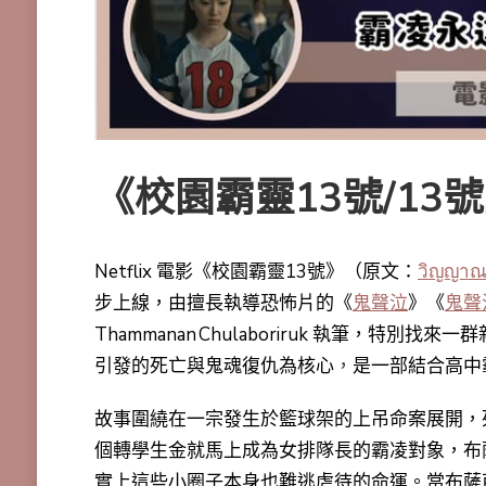
《校園霸靈13號/13
Netflix 電影《校園霸靈13號》（原文：
วิญญาณเ
步上線，由擅長執導恐怖片的《
鬼聲泣
》《
鬼聲
Thammanan Chulaboriruk 執筆，
引發的死亡與鬼魂復仇為核心
，
是一部結合高中
故事圍繞在一宗發生於籃球架的上吊命案展開，
個轉學生金就馬上成為女排隊長的霸凌對象，布
實上這些小圈子本身也難逃虐待的命運。當布薩