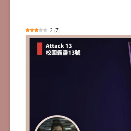
3
(
7
)