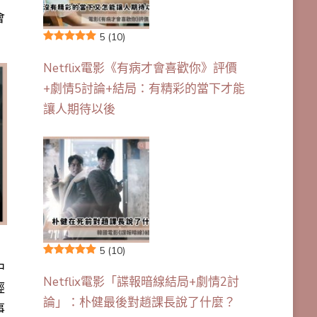
會
5
(10)
Netflix電影《有病才會喜歡你》評價
+劇情5討論+結局：有精彩的當下才能
讓人期待以後
5
(10)
中
Netflix電影「諜報暗線結局+劇情2討
經
論」：朴健最後對趙課長說了什麼？
事