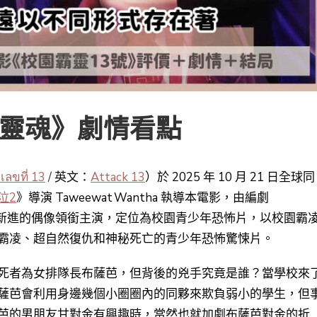
號靈魂》劇情看點
ลขที่ 13
/
英文：
Attack 13
）於 2025 年 10 月 21 日全球同
泣2
》導演 Taweewat Wantha 執導本電影，由編劇
特別找來一群新進的偶像領銜主演，定位為校園青少年恐怖片，以校園霸
霸凌、超自然復仇和神秘死亡
的青少年恐怖驚悚片。
死者為女排隊長布薩芭，但背後的兇手究竟是誰？當學校來
薩芭會利用身邊幾個小圈圈內的同夥來欺負弱小的學生，但
芭的男朋友甘對金有興趣時，當然也就加劇布薩芭對金的折