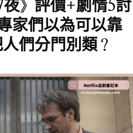
《27夜》評價+劇情5討
專家們以為可以靠
把人們分門別類？