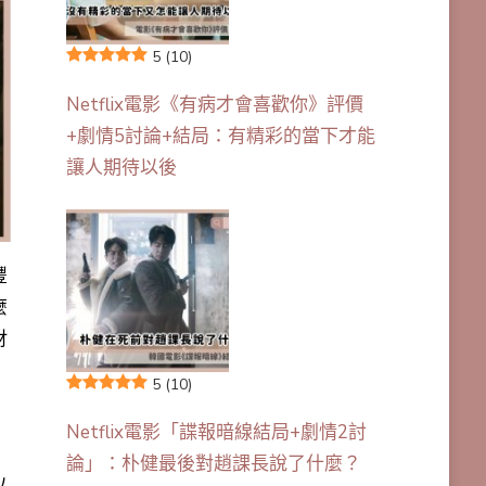
5
(10)
Netflix電影《有病才會喜歡你》評價
+劇情5討論+結局：有精彩的當下才能
讓人期待以後
豐
麼
財
5
(10)
Netflix電影「諜報暗線結局+劇情2討
論」：朴健最後對趙課長說了什麼？