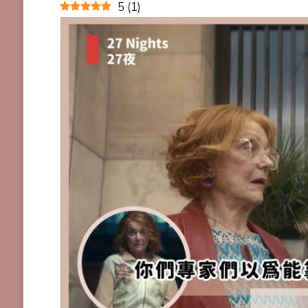
5
(
1
)