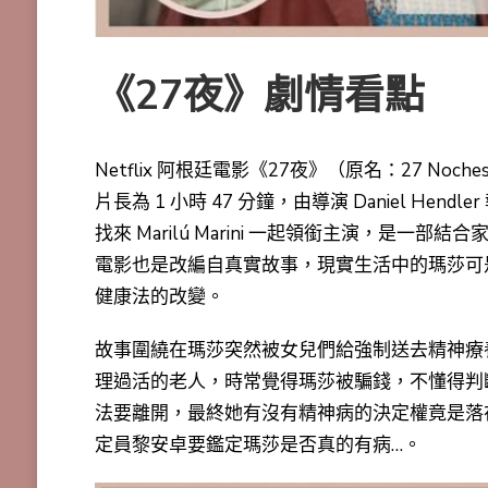
《27夜》劇情看點
Netflix 阿根廷電影《27夜》（原名：27 Noches
片長為 1 小時 47 分鐘，由導演
Daniel Hendler
找來
Marilú Marini
一起領銜主演，是一部結合
電影也是改編自真實故事，現實生活中的瑪莎可
健康法的改變。
故事圍繞在瑪莎突然被女兒們給強制送去精神療
理過活的老人，時常覺得瑪莎被騙錢，不懂得判斷
法要離開，最終她有沒有精神病的決定權竟是落
定員黎安卓要鑑定瑪莎是否真的有病…。