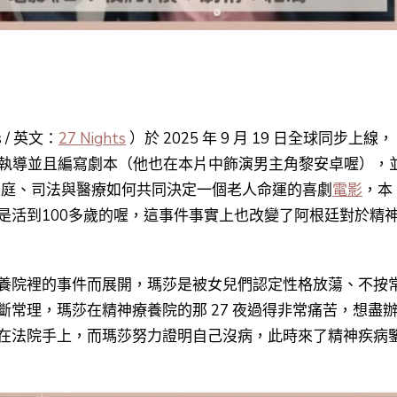
 / 英文：
27 Nights
）於 2025 年 9 月 19 日全球同步上線，
執導並且編寫劇本（他也在本片中飾演男主角黎安卓喔），
家庭、司法與醫療如何共同決定一個老人命運的喜劇
電影
，本
是活到100多歲的喔，這事件事實上也改變了阿根廷對於精
養院裡的事件而展開，瑪莎是被女兒們認定性格放蕩、不按
常理，瑪莎在精神療養院的那 27 夜過得非常痛苦，想盡
在法院手上，而瑪莎努力證明自己沒病，
此時來了精神疾病