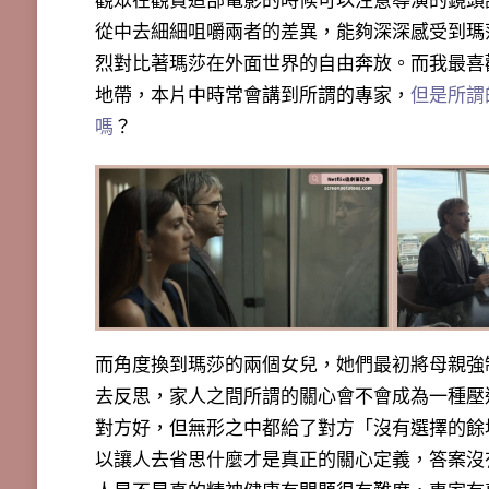
觀眾在觀賞這部電影的時候可以注意導演的鏡頭
從中去細細咀嚼兩者的差異，能夠深深感受到瑪
烈對比著瑪莎在外面世界的自由奔放。而我最喜
地帶，本片中時常會講到所謂的專家，
但是所謂
嗎
？
而角度換到瑪莎的兩個女兒，她們最初將母親強
去反思，家人之間所謂的關心會不會成為一種壓
對方好，但無形之中都給了對方「
沒有選擇的餘
以讓人去省思什麼
才是真正的關心定義，答案沒