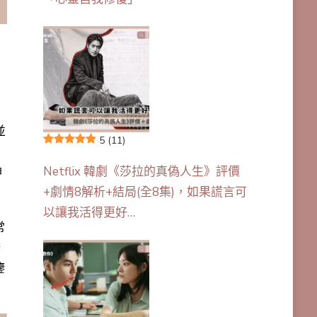
並
5
(11)
Netflix 韓劇《莎拉的真偽人生》評價
神
+劇情8解析+結局(全8集)，如果謊言可
以讓我活得更好…
常
辦
鑒