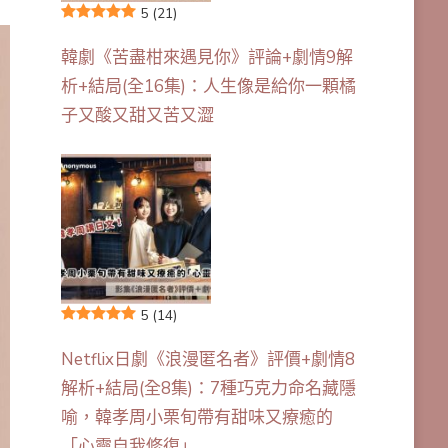
5
(21)
韓劇《苦盡柑來遇見你》評論+劇情9解
析+結局(全16集)：人生像是給你一顆橘
子又酸又甜又苦又澀
5
(14)
Netflix日劇《浪漫匿名者》評價+劇情8
解析+結局(全8集)：7種巧克力命名藏隱
喻，韓孝周小栗旬帶有甜味又療癒的
「心靈自我修復」