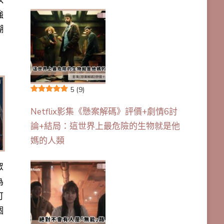
以
強
糊
5
(9)
Netflix影集《懸案解碼》評價+劇情6討
論+結局：這世界上最危險的生物就是他
媽的人類
眾
為
可
個