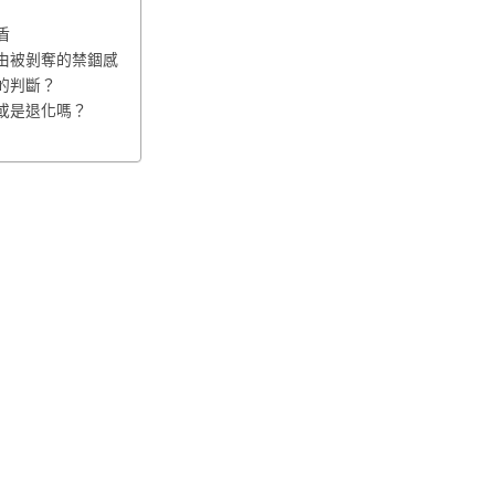
盾
由被剝奪的禁錮感
的判斷？
或是退化嗎？