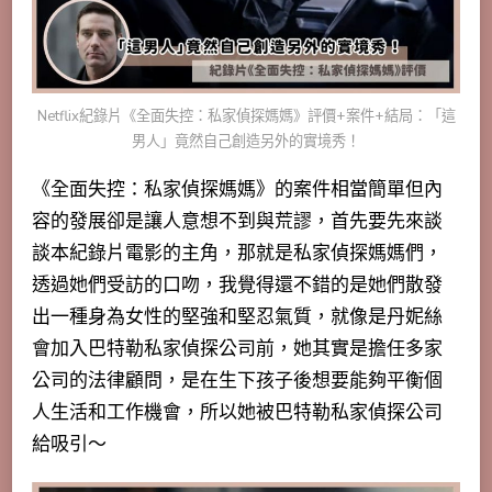
Netflix紀錄片《全面失控：私家偵探媽媽》評價+案件+結局：「這
男人」竟然自己創造另外的實境秀！
《全面失控：私家偵探媽媽》的案件相當簡單但內
容的發展卻是讓人意想不到與荒謬，首先要先來談
談本紀錄片電影的主角，那就是私家偵探媽媽們，
透過她們受訪的口吻，我覺得還不錯的是她們散發
出一種身為女性的堅強和堅忍氣質，就像是丹妮絲
會加入巴特勒私家偵探公司前，她其實是擔任多家
公司的法律顧問，是在生下孩子後想要
能夠平衡個
人生活和工作機會，所以她被巴特勒私家偵探公司
給吸引～