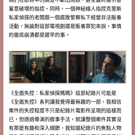
媽們在節目中的調查不斷出問題，甚至最終還引發
蓄意破壞的指控。同時，一個神秘線人指控克里斯
私家偵探的老闆跟一個腐敗警察私下經營非法販毒
活動，無論對這部電視劇還是販毒罪犯來說，事情
的徹底崩潰都是遲早的事。
《全面失控：私家偵探媽媽》這部紀錄片可能是
《全面失控》系列讓我覺得最無趣
的一部，我相信
案件的失控程度不只是紀錄片電影所呈現的這樣而
已，但透過導演的敘事手法，就讓整個案件其實沒
有那麼有趣和深入細節，我知道紀錄片的焦點人物