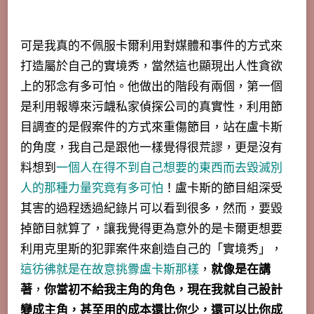
可是我真的不佩服卡爾利用對媒體和事件的方式來
打造屬於自己的實境秀，
當然這也顯現出人性貪欲
上的邪念有多可怕
。他做出的階段有兩個，第一個
是利用報導來污衊私家偵探公司的真實性，利用節
目調查的是假案件的方式來重傷節目，站在盧卡斯
的角度，我自己是跟他一樣覺得很荒謬，更是沒有
料想到
一個人在得不到自己想要的東西而去毀滅別
人的那種力量究竟有多可怕
！盧卡斯的節目組深受
其害的過程透過紀錄片可以看到很多，然而，要毀
掉節目就算了，讓我覺得更為意外的是卡爾更想要
利用克里斯的犯罪案件來創造自己的「實境秀」，
這彷彿就是在故意挑釁盧卡斯那樣
，
就像是在講
著
，
你當初不給我主角的角色，現在我就自己設計
變成主角，甚至用的成本還比你少，還可以比你成