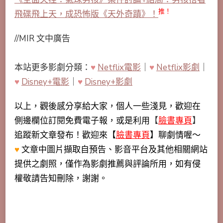
推！
飛碟飛上天，成恐怖版《天外奇蹟》！
//MIR 文中廣告
本站更多影劇分類：
♥
Netflix電影
｜
♥
Netflix影劇
｜
♥
Disney+電影
｜
♥
Disney+影劇
以上，觀後感分享給大家，個人一些淺見，歡迎在
側邊欄位訂閱免費電子報，或是利用
【
臉書專頁
】
追蹤新文章發布！歡迎來【
臉書專頁
】聊劇情喔～
♥
文章中圖片擷取自預告、影音平台及其他相關網站
提供之劇照，僅作為影劇推薦與評論所用，如有侵
權敬請告知刪除，謝謝。