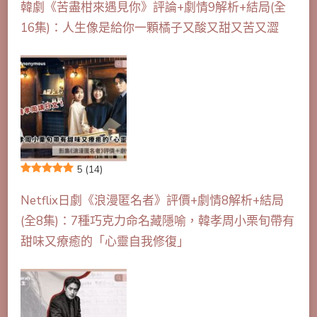
韓劇《苦盡柑來遇見你》評論+劇情9解析+結局(全
16集)：人生像是給你一顆橘子又酸又甜又苦又澀
5
(14)
Netflix日劇《浪漫匿名者》評價+劇情8解析+結局
(全8集)：7種巧克力命名藏隱喻，韓孝周小栗旬帶有
甜味又療癒的「心靈自我修復」