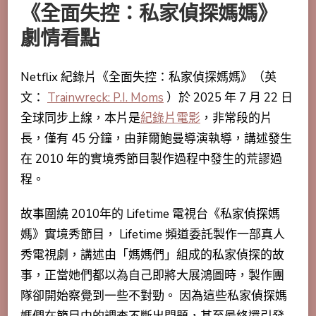
《全面失控：私家偵探媽媽》
劇情看點
Netflix 紀錄片《全面失控：私家偵探媽媽》（英
文：
Trainwreck: P.I. Moms
）於 2025 年 7 月 22 日
全球同步上線，本片是
紀錄片電影
，非常段的片
長，僅有 45 分鐘，由菲爾鮑曼導演執導，講述發生
在 2010 年的實境秀節目製作過程中發生的荒謬過
程。
故事圍繞 2010年的 Lifetime 電視台《私家偵探媽
媽》實境秀節目， Lifetime 頻道委託製作一部真人
秀電視劇，講述由「媽媽們」組成的私家偵探的故
事，正當她們都以為自己即將大展鴻圖時，製作團
隊卻開始察覺到一些不對勁。 因為這些私家偵探媽