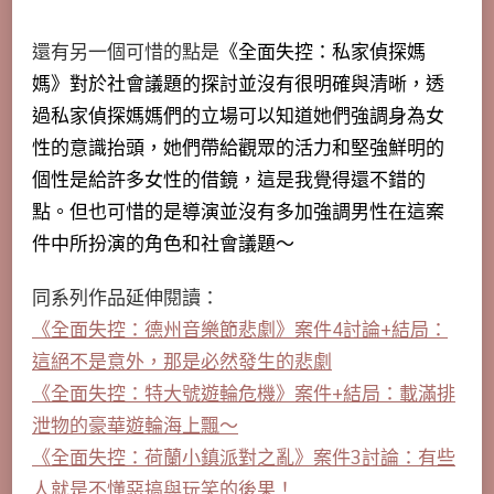
還有另一個可惜的點是
《全面失控：私家偵探媽
媽》對於社會議題的探討並沒有很明確與清晰，透
過私家偵探媽媽們的立場可以知道她們強調身為女
性的意識抬頭，她們帶給觀眾的活力和堅強鮮明的
個性是給許多女性的借鏡，這是我覺得還不錯的
點。但也可惜的是導演並沒有多加強調男性在這案
件中所扮演的角色和社會議題～
同系列作品延伸閱讀：
《全面失控：德州音樂節悲劇》案件4討論+結局：
這絕不是意外，那是必然發生的悲劇
《全面失控：特大號遊輪危機》案件+結局：載滿排
泄物的豪華遊輪海上飄～
《全面失控：荷蘭小鎮派對之亂》案件3討論：有些
人就是不懂惡搞與玩笑的後果！