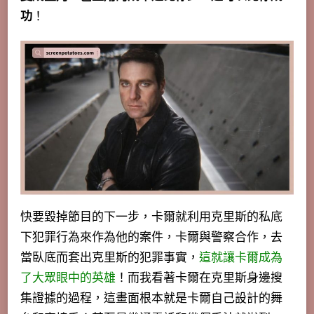
功
！
快要毀掉節目的下一步，卡爾就利用克里斯的私底
下犯罪行為來作為他的案件，卡爾與警察合作，去
當臥底而套出克里斯的犯罪事實，
這就讓卡爾成為
了大眾眼中的英雄
！而我看著卡爾在克里斯身邊搜
集證據的過程，這畫面根本就是卡爾自己設計的舞