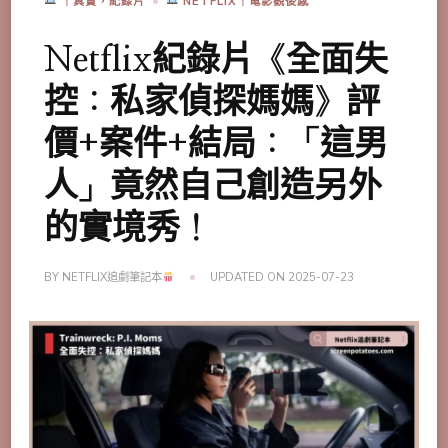
｜真實，紀錄片
NETFLIX｜電影觀後感
Netflix紀錄片《全面失
控：私家偵探媽媽》評
價+案件+結局：「這男
人」竟然自己創造另外
的實境秀！
BY
NETFLIX追劇筆記本
UPDATED ON
2025-07-23