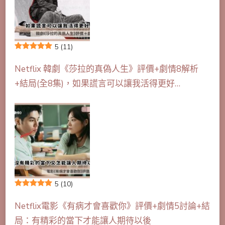
5
(11)
Netflix 韓劇《莎拉的真偽人生》評價+劇情8解析
+結局(全8集)，如果謊言可以讓我活得更好…
5
(10)
Netflix電影《有病才會喜歡你》評價+劇情5討論+結
局：有精彩的當下才能讓人期待以後