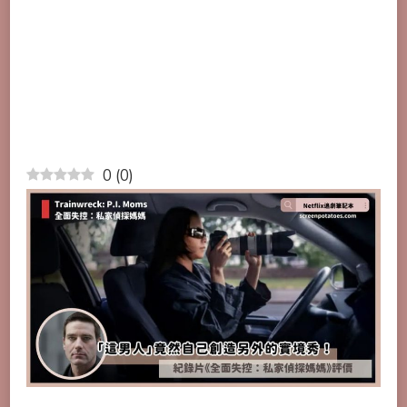
0
(
0
)