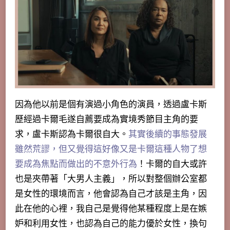
因為他以前是個有演過小角色的演員，透過盧卡斯
歷經過卡爾毛遂自薦要成為實境秀節目主角的要
求，盧卡斯認為卡爾很自大。
其實後續的事態發展
雖然荒謬，但又覺得這好像又是卡爾這種人物了想
要成為焦點而做出的不意外行為
！卡爾的自大或許
也是夾帶著「
大男人主義
」，所以對整個辦公室都
是女性的環境而言，他會認為自己才該是主角，因
此在他的心裡，我自己是覺得他某種程度上是在嫉
妒和利用女性，也認為自己的能力優於女性，換句