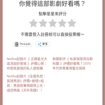
你覺得這部影劇好看嗎？
點擊星星來評分
不需要登入註冊就可以直接投票喔～
Threads
更多
Netflix紀錄片《 正牌星光大
無雷影評《 私家偵探貝拉斯
盜洗劫好萊塢 》評價心得：
科蘭 》評價好看嗎？1970
你家就是我的私人提款機
年代命案重現復古偵探
Netflix紀錄片《全面失控：
氣球男孩》評價+劇情+結
局：男孩搭著飛碟飛上天，
成恐怖版《天外奇蹟》！