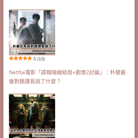
5
(10)
Netflix電影「諜報暗線結局+劇情2討論」：朴健最
後對趙課長說了什麼？