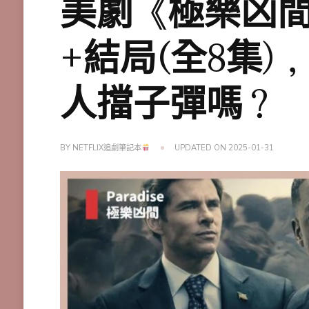
美劇《極樂凶間
+結局(全8集
人擋子彈嗎？
BY
NETFLIX追劇筆記本
UPDATED ON
2025-01-31