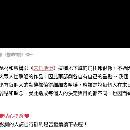
劇《
極樂凶間
》預告
題材和架構跟《
末日地堡
》這種地下城的烏托邦很像，不過
大眾人性醜陋的作品，因此兩部劇各自有自己的重點～ 我個
還有每個人的動機都值得細細去咀嚼，應該是說每個人在末
弱點和執念，就此造成每個人的決定與目的都不同，也因而
貼心提醒
影劇的人請自行斟酌是否繼續讀下去喔！