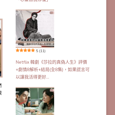
5
(11)
Netflix 韓劇《莎拉的真偽人生》評價
+劇情8解析+結局(全8集)，如果謊言可
以讓我活得更好…
然
很