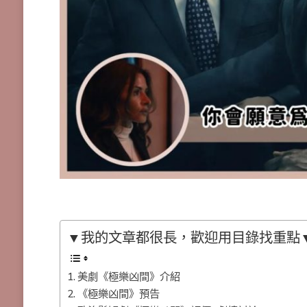
▼我的文章都很長，歡迎用目錄找重點
美劇《極樂凶間》介紹
《極樂凶間》預告