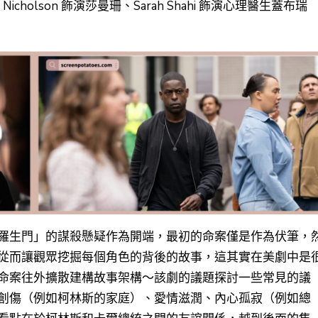
e Nicholson 飾演莎曼珊、Sarah Shahi 飾演心理醫生蓋布瑞
羅生門」的謀殺懸疑作為開端，最初的命案僅是作為伏筆，
從而讓觀眾挖掘每個角色的背後的故事，這其實在美劇中是
命案往外擴散建構故事架構～
該劇的議題探討一些常見的議
創傷（例如柯林斯的家庭）、愛情滋潤、內心孤寂（例如總