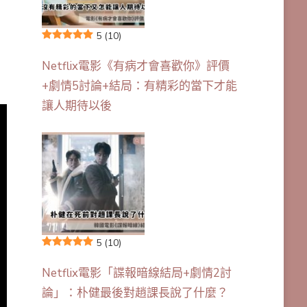
5
(10)
Netflix電影《有病才會喜歡你》評價
+劇情5討論+結局：有精彩的當下才能
讓人期待以後
5
(10)
Netflix電影「諜報暗線結局+劇情2討
論」：朴健最後對趙課長說了什麼？