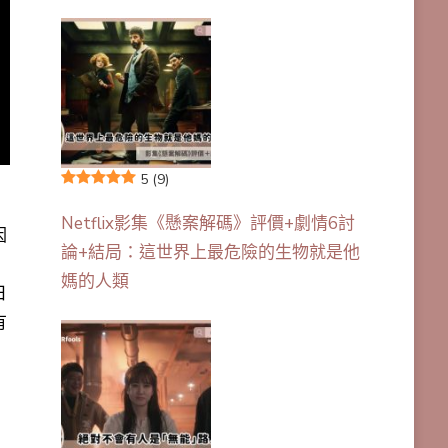
5
(9)
Netflix影集《懸案解碼》評價+劇情6討
因
論+結局：這世界上最危險的生物就是他
媽的人類
日
有