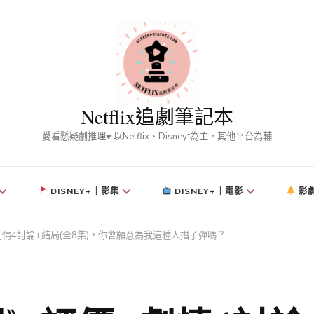
Netflix追劇筆記本
愛看懸疑劇推理♥ 以Netflix、Disney⁺為主，其他平台為輔
DISNEY+｜影集
DISNEY+｜電影
影
情4討論+結局(全8集)，你會願意為我這種人擋子彈嗎？