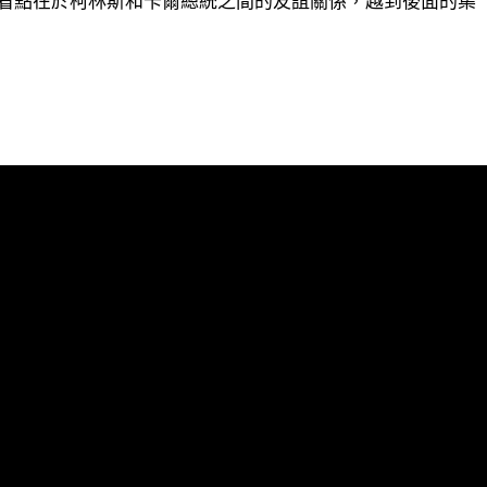
看點在於柯林斯和卡爾總統之間的友誼關係，越到後面的集