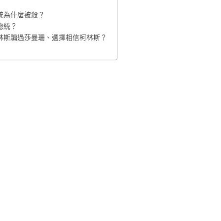
統為什麼被殺？
總統？
林斯騙過莎曼珊、選擇相信柯林斯？