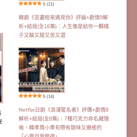
5
(21)
韓劇《苦盡柑來遇見你》評論+劇情9解
析+結局(全16集)：人生像是給你一顆橘
子又酸又甜又苦又澀
5
(14)
Netflix日劇《浪漫匿名者》評價+劇情8
這
解析+結局(全8集)：7種巧克力命名藏隱
安
喻，韓孝周小栗旬帶有甜味又療癒的
演
「心靈自我修復」