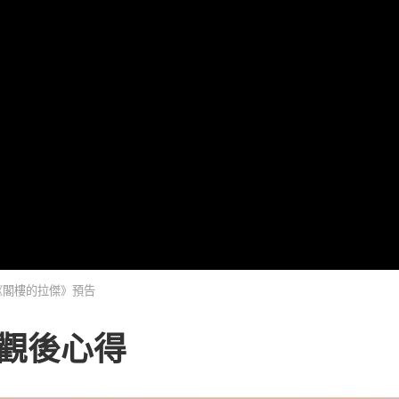
《閣樓的拉傑》預告
觀後心得