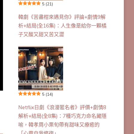
5
(21)
韓劇《苦盡柑來遇見你》評論+劇情9解
析+結局(全16集)：人生像是給你一顆橘
子又酸又甜又苦又澀
5
(14)
Netflix日劇《浪漫匿名者》評價+劇情8
解析+結局(全8集)：7種巧克力命名藏隱
喻，韓孝周小栗旬帶有甜味又療癒的
「心靈自我修復」