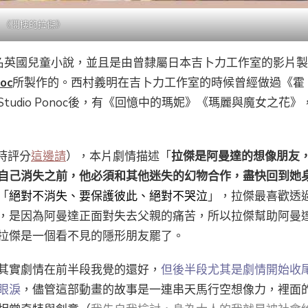
《閣樓的拉傑》
d 的同名英國兒童小說，並且是由曾隸屬日本吉卜力工作室的影片製
noc
所製作的。西村義明在吉卜力工作室的時候曾經做過《霍
udio Ponoc後，有《回憶中的瑪妮》《瑪麗與魔女之花》
。
即時評分
這邊請
），本片劇情描述「
拉傑是阿曼達的想像朋友
自己消失之前，他必須和其他迷失的幻物合作，盡快回到她
「
絕對不消失、要保護彼此、絕對不哭泣
」，拉傑最喜歡透
，是因為阿曼達正面對失去父親的痛苦，所以拉傑幫助阿曼
拉傑是一個看不見的隱形朋友罷了。
其實劇情在前半段我覺的還好，
但後半段尤其是劇情開始收
眼淚
，儘管這部動畫的故事是一連串天馬行空想像力，裡面