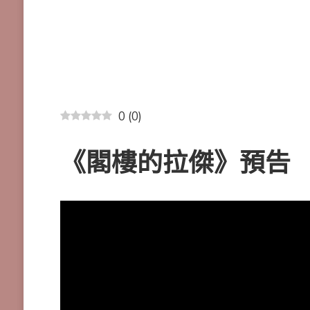
0
(
0
)
《閣樓的拉傑》預告