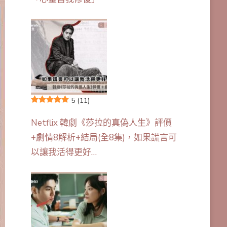
5
(11)
Netflix 韓劇《莎拉的真偽人生》評價
+劇情8解析+結局(全8集)，如果謊言可
以讓我活得更好…