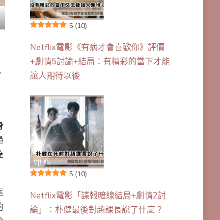
5
(10)
Netflix電影《有病才會喜歡你》評價
+劇情5討論+結局：有精彩的當下才能
，
讓人期待以後
，
身
過
達
5
(10)
尾
Netflix電影「諜報暗線結局+劇情2討
的
論」：朴健最後對趙課長說了什麼？