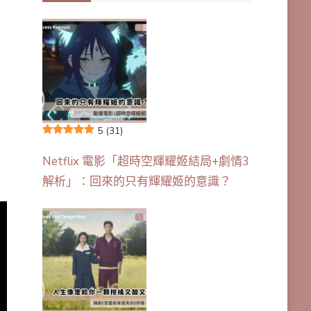
5
(31)
Netflix 電影「超時空輝耀姬結局+劇情3
解析」：回來的只有輝耀姬的意識？