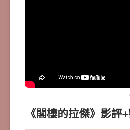
《閣樓的拉傑》影評+