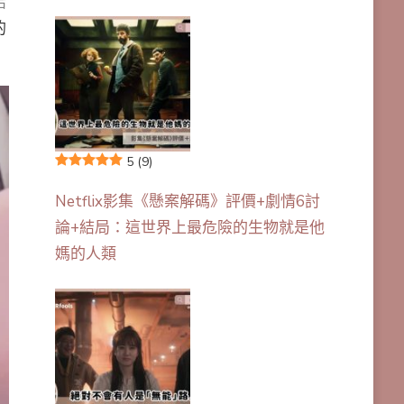
給
的
5
(9)
Netflix影集《懸案解碼》評價+劇情6討
論+結局：這世界上最危險的生物就是他
媽的人類