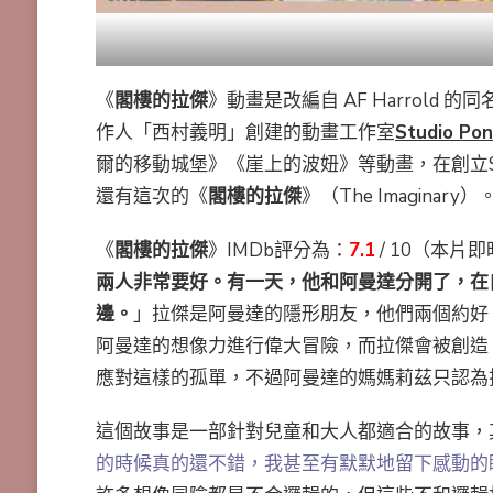
《
閣樓的拉傑
》動畫是改編自 AF Harrol
作人「西村義明」創建的動畫工作室
Studio Po
爾的移動城堡》《崖上的波妞》等動畫，在創立St
還有這次的《
閣樓的拉傑
》（The Imaginary）
《
閣樓的拉傑
》IMDb評分為：
7.1
/ 10（本片
兩人非常要好。有一天，他和阿曼達分開了，在
邊。
」拉傑是阿曼達的隱形朋友，他們兩個約好
阿曼達的想像力進行偉大冒險，而拉傑會被創造
應對這樣的孤單，不過阿曼達的媽媽莉茲只認為
這個故事是一部針對兒童和大人都適合的故事，
的時候真的還不錯，我甚至有默默地留下感動的