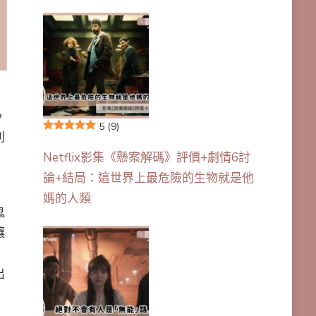
，
5
(9)
利
Netflix影集《懸案解碼》評價+劇情6討
論+結局：這世界上最危險的生物就是他
媽的人類
鬼
讓
，
出