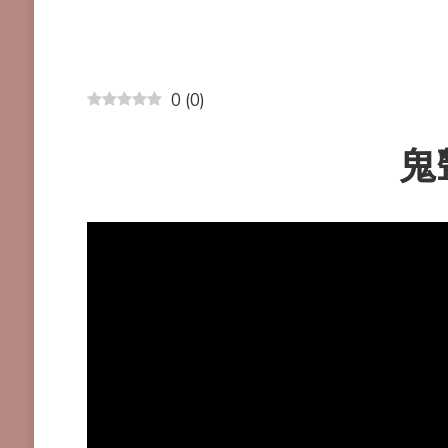
0
(
0
)
鬼