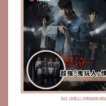
影評《鬼聲泣》評價與劇情5重