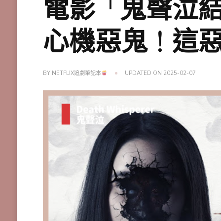
電影「鬼聲泣結
心機惡鬼！這
BY
NETFLIX追劇筆記本
UPDATED ON
2025-02-07