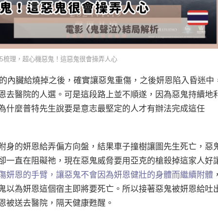
5梳理，超心機惡鬼！這惡鬼很會操弄人心
的內臟給燒掉之後，確實讓惡鬼重傷，之後妍恩陷入昏迷中
恩去醫院的人選。可是這段路上並不順遂，因為惡鬼持續地
為什麼普特先生說要是意志最堅定的人才有辦法完成這任
附身的妍恩給弄偏方向盤，結果車子撞樹讓圖先生死亡，惡
卻一直在阻礙祂，現在惡鬼威脅要用亞克的槍殺掉這家人好
傷妍恩的手臂，讓惡鬼不會因為妍恩健壯的身體而繼續附體
鬼以為妍恩這個宿主即將要死亡。所以接著惡鬼被妍恩給吐
恩被送去醫院，隔天健康甦醒。