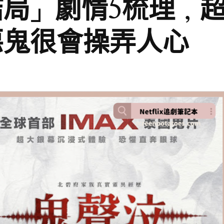
局」劇情5梳理，
惡鬼很會操弄人心