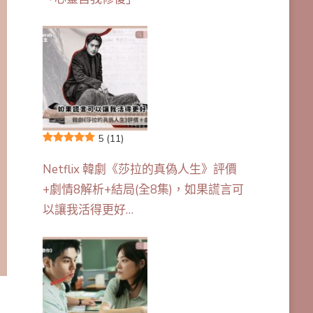
5
(11)
Netflix 韓劇《莎拉的真偽人生》評價
+劇情8解析+結局(全8集)，如果謊言可
以讓我活得更好…