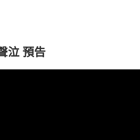
聲泣 預告