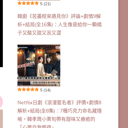
5
(21)
韓劇《苦盡柑來遇見你》評論+劇情9解
析+結局(全16集)：人生像是給你一顆橘
子又酸又甜又苦又澀
5
(14)
Netflix日劇《浪漫匿名者》評價+劇情8
解析+結局(全8集)：7種巧克力命名藏隱
喻，韓孝周小栗旬帶有甜味又療癒的
「心靈自我修復」