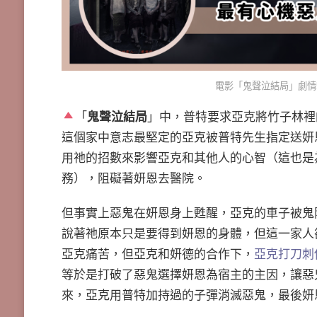
電影「鬼聲泣結局」劇情
「
鬼聲泣結局
」中，普特要求亞克將竹子林裡
這個家中意志最堅定的亞克被普特先生指定送妍
用祂的招數來影響亞克和其他人的心智（這也是
務），阻礙著妍恩去醫院。
但事實上惡鬼在妍恩身上甦醒，亞克的車子被鬼
說著祂原本只是要得到妍恩的身體，但這一家人
亞克痛苦，但亞克和妍德的合作下，
亞克打刀刺
等於是打破了惡鬼選擇妍恩為宿主的主因，讓惡
來，亞克用普特加持過的子彈消滅惡鬼，最後妍