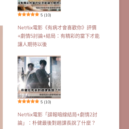
5
(10)
Netflix電影《有病才會喜歡你》評價
+劇情5討論+結局：有精彩的當下才能
讓人期待以後
5
(10)
Netflix電影「諜報暗線結局+劇情2討
論」：朴健最後對趙課長說了什麼？