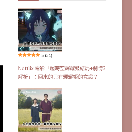
5
(31)
Netflix 電影「超時空輝耀姬結局+劇情3
解析」：回來的只有輝耀姬的意識？