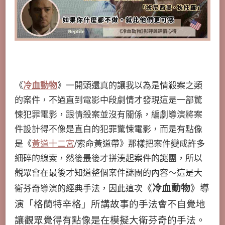
《
冷血動物
》一開頭還真的讓我以為是情殺案之類
的案件，不過直到電影中段劇情才發現這是一部驚
悚犯罪電影，跟情殺案並沒有關係，編劇導演將案
件設計得不像是直白的犯罪驚悚電影，而是有點像
是《
黃道十二宮
/索命黃道帶》那樣把案件變成許多
細碎的線索，然後最後才拼湊起案件的謎團，所以
觀眾會在最後才知道整個案件謎團的內容～這是大
衛芬奇導演的經典手法，因此這次
《
冷血動物
》導
演「格蘭特辛格」所講故事的手法會不自覺地
讓觀眾覺得有點像是在模擬大衛芬奇的手法。