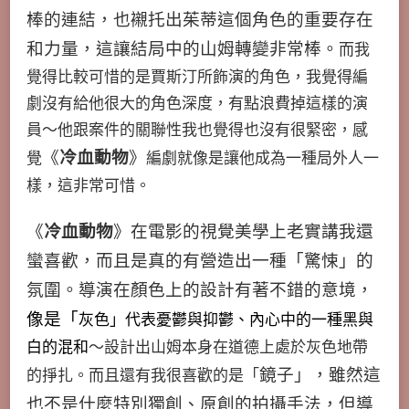
棒的連結，也襯托出茱蒂這個角色的重要存在
和力量，這讓結局中的山姆轉變非常棒。
而我
覺得比較可惜的是賈斯汀所飾演的角色，我覺得編
劇沒有給他很大的角色深度，有點浪費掉這樣的演
員～他跟案件的關聯性我也覺得也沒有很緊密，感
覺
《
冷血動物
》
編劇就像是讓他成為一種局外人一
樣，這非常可惜。
《
冷血動物
》在電影的視覺美學上老實講我還
蠻喜歡，而且是真的有營造出一種「驚悚」的
氛圍。導演在顏色上的設計有著不錯的意境，
像是「
灰色」代表憂鬱與抑鬱、內心中的一種黑與
白的混和
～設計出山姆本身在道德上處於灰色地帶
的掙扎。而且還有我很喜歡的是「
鏡子」，雖然這
也不是什麼特別獨創、原創的拍攝手法，但導