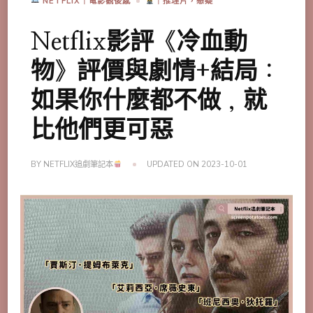
NETFLIX｜電影觀後感
｜推理片，懸疑
Netflix影評《冷血動
物》評價與劇情+結局：
如果你什麼都不做，就
比他們更可惡
BY
NETFLIX追劇筆記本
UPDATED ON
2023-10-01