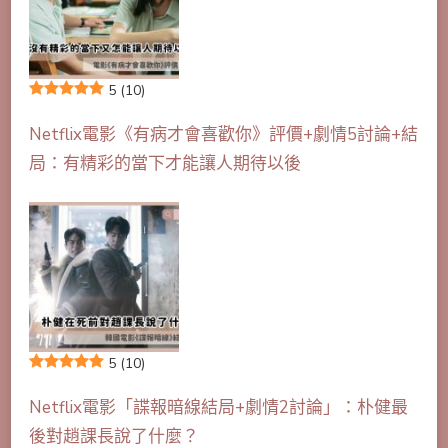
5
(10)
Netflix電影《有病才會喜歡你》評價+劇情5討論+結
局：有精彩的當下才能讓人期待以後
5
(10)
Netflix電影「諜報暗線結局+劇情2討論」：朴健最
後對趙課長說了什麼？