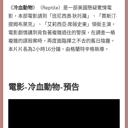
《
冷血動物
》（Reptile）是一部美國懸疑驚悚電
影，本部電影請到「班尼西奧·狄托羅」、「賈斯汀·
提姆布萊克」、「艾莉西亞·席薇史東」領銜主演，
電影劇情講到背負著複雜過往的警探，在調查一樁
複雜的謀殺案時，再度面臨揮之不去的舊日陰霾。
本片片長為2小時16分鐘，由格蘭特辛格執導。
電影-冷血動物-預告