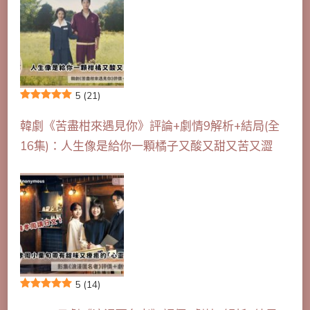
5
(21)
韓劇《苦盡柑來遇見你》評論+劇情9解析+結局(全
16集)：人生像是給你一顆橘子又酸又甜又苦又澀
5
(14)