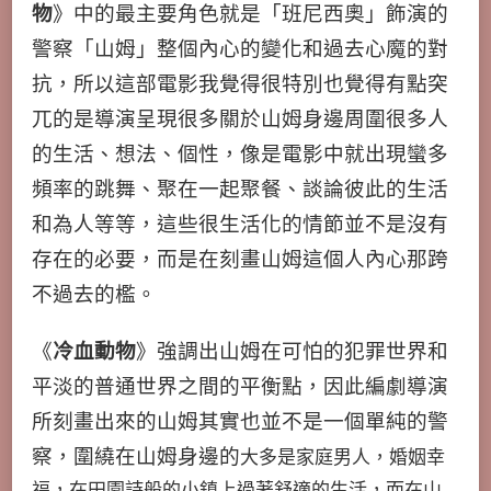
物
》中的最主要角色就是「班尼西奧」飾演的
警察「山姆」整個內心的變化和過去心魔的對
抗，所以這部電影我覺得很特別也覺得有點突
兀的是導演呈現很多關於山姆身邊周圍很多人
的生活、想法、個性，像是電影中就出現蠻多
頻率的跳舞、聚在一起聚餐、談論彼此的生活
和為人等等，這些很生活化的情節並不是沒有
存在的必要，而是在刻畫山姆這個人內心那跨
不過去的檻。
《
冷血動物
》
強調出山姆在可怕的犯罪世界和
平淡的普通世界之間的平衡點，因此編劇導演
所刻畫出來的山姆其實也並不是一個單純的警
察，圍繞在山姆身邊的
大多是家庭男人，婚姻幸
福，在田園詩般的小鎮上過著舒適的生活，而在山