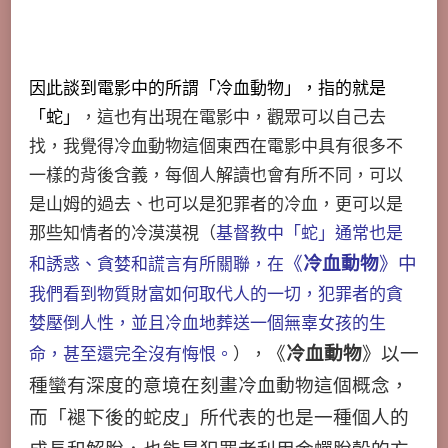
因此談到電影中的所謂「冷血動物」，指的就是
「蛇」
，這也有出現在電影中，觀眾可以自己去
找，我覺得冷血動物這個東西在電影中具有很多不
一樣的背後含義，每個人解讀也會有所不同，可以
是山姆的過去、也可以是犯罪者的冷血，更可以是
那些知情者的冷漠漠視（
基督教中「蛇」通常也是
和誘惑、貪婪和謊言有所關聯，在
《
冷血動物
》中
我們看到物質財富如何取代人的一切，犯罪者的貪
婪壓倒人性，並且冷血地葬送一個無辜女孩的生
命，甚至還完全沒有悔恨。
），
《
冷血動物
》以一
種蠻有深度的意境在刻畫冷血動物這個概念，
而「褪下後的蛇皮」所代表的也是一種個人的