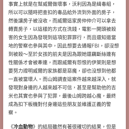
事實上就是在幫威爾做壞事，沃利因為是緝毒組，
所以可以隨時把查扣的毒品給外流到外面的房子，
然後讓房子被沒收，而威爾這家房仲仲介可以拿去
轉賣房子，以這樣的方式在洗錢，電影一開頭被殺
害的女生因為發現到這項犯罪罪行，而且還知道當
地的警察也參與其中，因此想要去通報FBI，卻沒想
到被殺～至於女孩的前夫是因為跟她還藕斷絲連有
性關係才會被牽連，而跟威爾有怨恨的伊萊則是想
要努力證明威爾的家族都是惡魔，卻也沒想到他都
一直被當壞人。而山姆調查這案件越來越深入，就
發現對身邊的人越來越不可信，甚至是幫助他的吉
米也其實也參與了犯罪，最後山姆跨越心魔，最終
成為扣下板機對付身邊這些朋友並維護正義的警
察。
《
冷血動物
》的結局雖然有著很確切的結果，但是