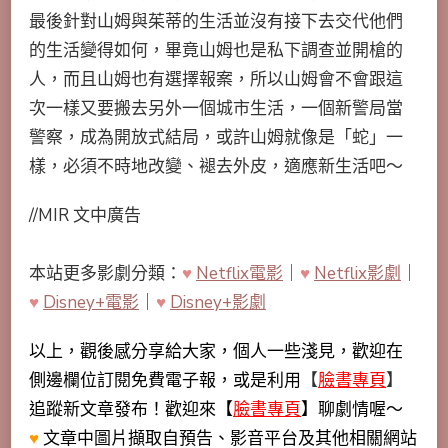
最後針對山姆與茱蒂的生活並沒有接下去交代他們
的生活變得如何，畢竟山姆也是私下調查並開槍的
人，而且山姆也有選擇報案，所以山姆會不會跟這
次一樣又要搬去另外一個城市生活，一個新警局當
警察，成為開放式結局，或許山姆就像是「蛇」一
樣，必須不時地改變、褪去外皮，適應新生活吧～
//MIR 文中廣告
本站更多影劇分類：
♥
Netflix電影
｜
♥
Netflix影劇
｜
♥
Disney+電影
｜
♥
Disney+影劇
以上，觀後感分享給大家，個人一些淺見，歡迎在
側邊欄位訂閱免費電子報，或是利用
【
臉書專頁
】
追蹤新文章發布！歡迎來【
臉書專頁
】聊劇情喔～
♥
文章中圖片擷取自預告、影音平台及其他相關網站