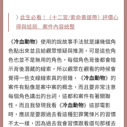
>
此生必看！《十二宮/索命黃道帶》評價心
得與結局、案件內容統整
《
冷血動物
》使用的說故事手法就是讓幾個角
色點出來並且給觀眾懷疑與推測，可是這些角
色也並不是無用的角色，每個角色背後都會暗
示背後潛藏的線索，所以觀眾在觀看的時候會
覺得一些支線線索真的很雜，《
冷血動物
》的
案件有點像是案中案的概念，而且要非常注意
每個角色講出的台詞，這都和案件有著關聯
性。而且我發現我看《
冷血動物
》這部電影
時，應該是要跟過去看這種犯罪驚悚片的習慣
不太一樣，因為過去我會習慣跟看還句那樣去