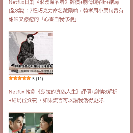
Netflix日劇《浪漫匿名者》評價+劇情8解析+結局
(全8集)：7種巧克力命名藏隱喻，韓孝周小栗旬帶有
甜味又療癒的「心靈自我修復」
5
(11)
Netflix 韓劇《莎拉的真偽人生》評價+劇情8解析
+結局(全8集)，如果謊言可以讓我活得更好…