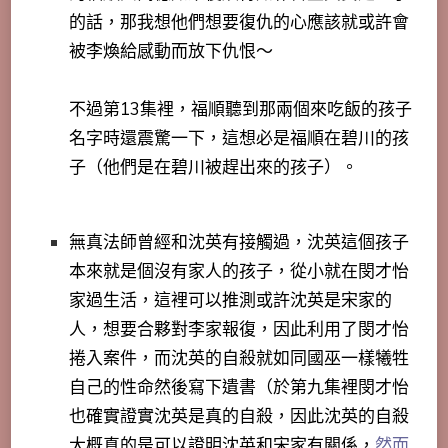
的話，那我想他們想要復仇的心應該就或許會
被李煥給感動而放下仇恨～
不過第13集裡，福順聽到那兩個來吃飯的孩子
名字時還震驚一下，這想必是福順在碧川的孩
子（他們是在碧川被趕出來的孩子）。
無真法師曾經和沈英有接觸過，沈英這個孩子
本來就是個沒有家人的孩子，從小就在閔才怡
家過生活，這裡可以推測或許沈英是宋家的
人，想要合夥對李家報復，因此利用了閔才怡
捲入案件，而沈英的自殺就如同國巫一樣犧牲
自己的性命然後寫下遺書（於第九集裡閔才怡
也確實證實沈英是真的自殺，因此沈英的自殺
大概真的是可以證明沈英和宋家有關係，
然而