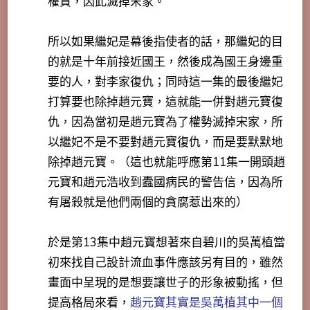
權貴，因此滅掉宋家。
所以如果繼妃是幕後指使者的話，那繼妃的目
的就是十年前接近國王，然後成為國王身邊重
要的人，對李家復仇；同時這一集的最後繼妃
打算要也除掉趙元寶，這就能一併對趙元寶復
仇，因為當初是趙元寶為了權勢滅掉宋家，所
以繼妃不是不要對趙元寶復仇，而是要默默地
除掉趙元寶。（這也就能呼應第11集一開頭趙
元寶和趙元浩收到蠹國病民的警告信，因為所
有屠殺就是他們兩個的貪腐惹出來的）
於是第13集中趙元寶想著來自碧川的吳萬植當
初來找自己設計流血事件應該另有目的，雖然
畫面中呈現的是想要讓世子的形象被動搖，但
提高格局來看，
趙元寶其實是吳萬植其中一個