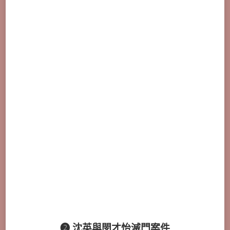
➋ 沈英與閔才怡滅門案件