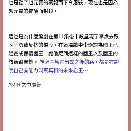
也是聽了趙元寶的稟報而下令屠殺，現在也是因為
趙元寶的提議而封殺。
這也是為什麼編劇在第11集後半段呈現了李煥去跟
國王勇敢反抗的橋段，在這場戲中李煥認為國王已
經變成傀儡國王，讓他感到這樣的國王以及國王的
教育很羞愧。
想必李煥逃出去之後的路，都是在證
明自己有能力洞察真相的未來君王～
//MIR 文中廣告