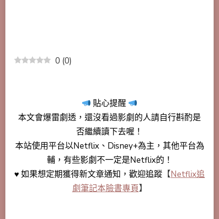
0
(
0
)
貼心提醒
本文會
爆雷劇透
，還沒看過影劇的人請自行斟酌是
否繼續讀下去喔！
本站使用平台以Netflix、Disney+為主，其他平台為
輔，有些影劇不一定是Netflix的！
♥ 如果想定期獲得新文章通知，歡迎追蹤
【
Netflix追
劇筆記本臉書專頁
】