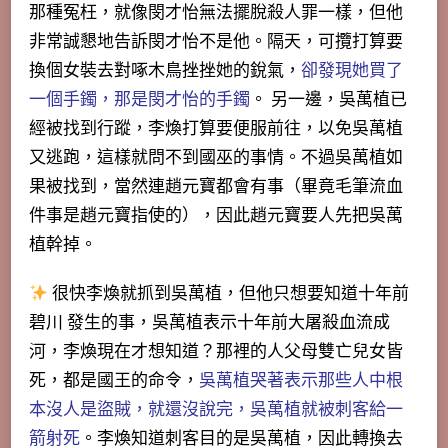
那種冤枉，就像閔才怡無法擺脫殺人罪一樣，但他
非常誠懇地告訴閔才怡不是他。隔天，可攬打算要
換個女裝去對啄木鳥挫挫她的銳氣，
卻發現她買了
一個手鐲，那是閔才怡的手鐲
。 另一邊，吳萬植已
經被找到行蹤，李煥打算要便服前往，以免吳萬植
又逃跑，這樣就問不到國巫的事情。不過吳萬植如
果被找到，當然連趙元寶都會有事（畢竟毛筆流血
件事是趙元寶指使的），因此趙元寶要人先把吳萬
植幹掉。
很快李煥就抓到吳萬植，但他只想要知道十年前
碧川 發生的事，吳萬植表示十年前大屠殺血流成
河，李煥現在才想知道？那裡的人父母雙亡兒女皆
死，都是國王的命令，
吳萬植哭著表示那些人中根
本沒人是盜賊，就還沒說完，吳萬植就被刺客給一
箭射死
。李煥知道刺客目的是吳萬植，因此轉換去