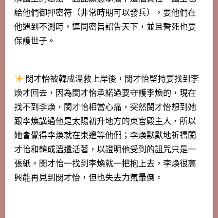
給他們御押密符（非常時期可以發兵），要他們在
他遇到不測時，連同密旨詔告天下，並且誓死也要
保護世子。
閔才怡被韓成溫救上岸後，閔才怡堅持要找到李
煥才回去，因為閔才怡承諾過要守護李煥的，現在
找不到李煥，閔才怡相當心痛，突然閔才怡想到她
跟李煥講過他是太陽初升地方的東宮殿主人，所以
她會覺得李煥就在東邊等他們；李煥默默地祈禱閔
才怡和韓成溫還活著，以證明他受到的詛咒只是一
張紙。閔才怡一找到李煥就一把抱上去，李煥很高
興能再見到閔才怡，但也失去力氣暈倒。