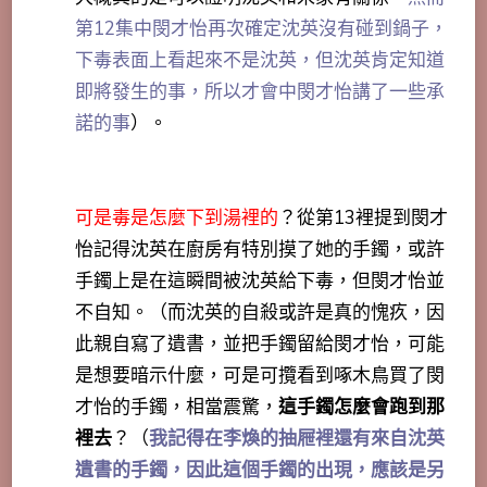
第12集中閔才怡再次確定沈英沒有碰到鍋子，
下毒表面上看起來不是沈英，但沈英肯定知道
即將發生的事，所以才會中閔才怡講了一些承
諾的事
）。
可是毒是怎麼下到湯裡的
？從第13裡提到閔才
怡記得
沈英在廚房有特別摸了她的手鐲
，或許
手鐲上是在這瞬間被沈英給下毒，但閔才怡並
不自知。（而沈英的自殺或許是真的愧疚，因
此親自寫了遺書，並把手鐲留給閔才怡，可能
是想要暗示什麼，可是可攬看到啄木鳥買了閔
才怡的手鐲，相當震驚，
這手鐲怎麼會跑到那
裡去
？（
我記得在李煥的抽屜裡還有來自沈英
遺書的手鐲，因此這個手鐲的出現，應該是另