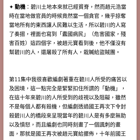
✦
動機
：碧川土地本來就已經貧脊，然而趙元浩當
時在當地做官員的時候竟然當一個貪官，幾乎掠奪
當地所有的東西讓人民難以生活，所以碧川的人寫
了奏摺，裡面也寫到「蠹國病民」（危害國家，殘
害百姓）這四個字，被趙元寶看到後，他不僅沒有
幫碧川的人，還屠殺了所有人，栽贓給盜賊團。
第11集中我很喜歡編劇著重在碧川人所受的痛苦以
及困境，這一點完全是緊緊扣住所謂的「動機」，
在這十年來碧川的人所受到的歧視以及阻礙，雖然
不是每個人都有殺機，但編劇透過國王再次下令封
殺碧川人的橋段來呈現當年的碧川人是有多麼無助
以及憤怒，而且編劇也同時刻畫了一個諷刺的畫
面，那就是國王再次被趙元寶給擺佈，十年前國王