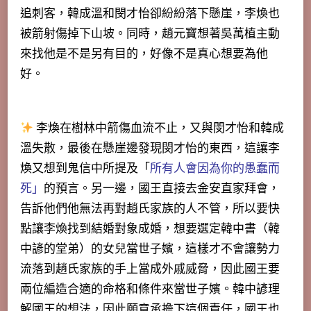
追刺客，韓成溫和閔才怡卻紛紛落下懸崖，李煥也
被箭射傷掉下山坡。同時，趙元寶想著吳萬植主動
來找他是不是另有目的，好像不是真心想要為他
好。
李煥在樹林中箭傷血流不止，又與閔才怡和韓成
溫失散，最後在懸崖邊發現閔才怡的東西，這讓李
煥又想到鬼信中所提及「
所有人會因為你的愚蠢而
死」
的預言。另一邊，國王直接去金安直家拜會，
告訴他們他無法再對趙氏家族的人不管，所以要快
點讓李煥找到結婚對象成婚，想要選定韓中書（韓
中諺的堂弟）的女兒當世子嬪，這樣才不會讓勢力
流落到趙氏家族的手上當成外戚威脅，因此國王要
兩位編造合適的命格和條件來當世子嬪。韓中諺理
解國王的想法，因此願意承擔下這個責任，國王也