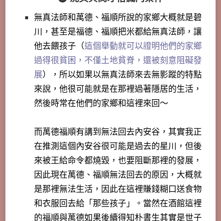
無真法師和萬德、福順所說的家鄉大概就是碧
川，甚至是福德、福順把米都給無真法師，讓
他去餵孩子（
這個舉動就可以證明他們的家鄉
過得很貧困，不僅土地貧脊，還被刻意阻礙發
展
），所以如果以無真法師來去無影蹤的特點
來說，他很可能就是在那裡過著隱居的生活，
然後時常在他們的家鄉和這裡來回～
而萬德福順有講到無法回去內安谷，其實我正
在推測這個內安谷很可能是過去的星川，但後
來被王給命令都燒毀，也要阻斷那裡的發展，
因此現在萬德、福順無法回去的原因，大概就
是那裡無法生活，因此在這裡賺錢糊口送食物
和衣服回去給「那些孩子」。
當然在酒館這裡
的福順與萬德如果後續得知朴書生其實是世子