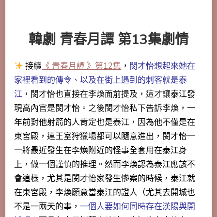
韓劇 青春月譚 第13集劇情
接續
《 青春月譚 》第12集
，
閔才怡想起來她在
家裡看到的傳令、以及在街上遇到的刺客就是泰
江
，閔才怡也直接在李煥面前提及，這才讓泰江發
現高內官是閔才怡。之後閔才怡私下告訴李煥，一
年前對他射箭的人肯定也是泰江，因為他不僅是在
東宮殿，連王室狩獵場都可以隨意進出，閔才怡一
一將最近發生在李煥附近的怪事全套用在泰江身
上，做一個謹慎的推理。然而李煥認為泰江應該不
會這樣，
尤其是閔才怡家發生慘案的時候，泰江就
在東宮殿
，李煥願意當泰江的證人（尤其去開城也
不是一兩天的事，
一個人要如何同時存在漢陽與開