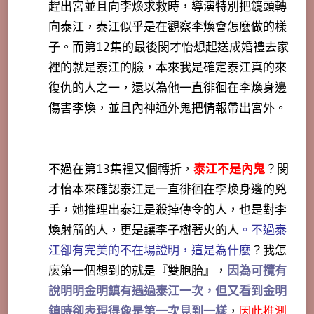
趕出宮並且向李煥求救時，導演特別把鏡頭轉
向泰江，泰江似乎是在觀察李煥會怎麼做的樣
子。
而第12集的最後閔才怡想起送成婚禮去家
裡的就是泰江的臉，
本來我是確定泰江真的來
復仇的人之一，還以為他一直徘徊在李煥身邊
傷害李煥，並且內神通外鬼把情報帶出宮外。
不過在第13集裡又個轉折，
泰江不是內鬼
？閔
才怡本來確認泰江是一直徘徊在李煥身邊的兇
手，她推理出泰江是殺掉傳令的人，也是對李
煥射箭的人，更是讓李子樹著火的人
。不過泰
江卻有完美的不在場證明，這是為什麼
？我怎
麼第一個想到的就是『雙胞胎』，
因為可攬有
說明明金明鎮有遇過泰江一次，但又看到金明
鎮時卻表現得像是第一次見到一樣
，
因此推測