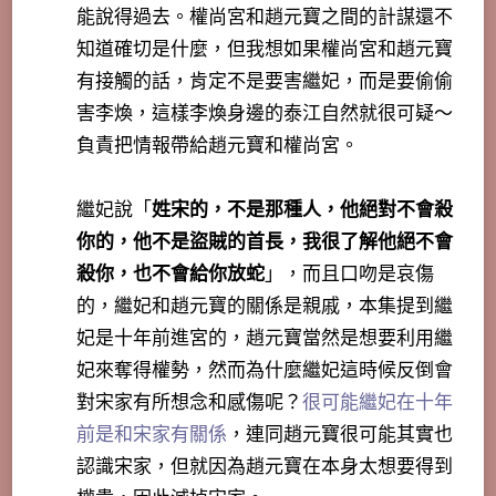
能說得過去。權尚宮和趙元寶之間的計謀還不
知道確切是什麼，但我想如果權尚宮和趙元寶
有接觸的話，肯定不是要害繼妃，而是要偷偷
害李煥，這樣李煥身邊的泰江自然就很可疑～
負責把情報帶給趙元寶和權尚宮。
繼妃說「
姓宋的，不是那種人，他絕對不會殺
你的，他不是盜賊的首長，我很了解他絕不會
殺你，也不會給你放蛇
」，而且口吻是哀傷
的，繼妃和趙元寶的關係是親戚，本集提到繼
妃是十年前進宮的，趙元寶當然是想要利用繼
妃來奪得權勢，然而為什麼繼妃這時候反倒會
對宋家有所想念和感傷呢？
很可能繼妃在十年
前是和宋家有關係
，連同趙元寶很可能其實也
認識宋家，但就因為趙元寶在本身太想要得到