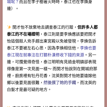
城呢？
而且在李子樹著火時時，泰江也在李煥身
邊）。
閔才怡不放棄地去調查泰江的行蹤，
但許多人都
泰江的不在場證明
，泰江則是要李煥應該要把閔才
怡這個殺人兇手趕出東宮殿以免被發現，李煥告訴
泰江不要被左右心思，因為李煥相信他，
李煥也要
泰江現在就專注在打聽朴漢修收下錢的來源
。另一
邊，可攬覺得奇怪，
泰江明明有見過金明鎮卻表現
得像是第一次見面一樣
～ 而閔才怡說到在開城府那
裡，廚房裡有牡丹花香，沈英對閔才怡她要遠嫁他
鄉以後要見面很難，
然後摸了她的手鐲
，而沈英的
白髮才是最可疑的地方。