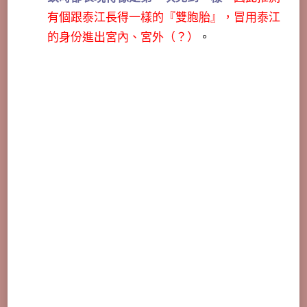
有個跟泰江長得一樣的『雙胞胎』，冒用泰江
的身份進出宮內、宮外（？）
。