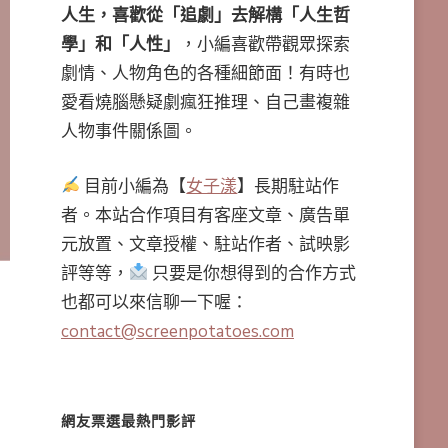
人生，喜歡從「追劇」去解構「人生哲
學」和「人性」
，小編喜歡帶觀眾探索
劇情、人物角色的各種細節面！有時也
愛看燒腦懸疑劇瘋狂推理、自己畫複雜
人物事件關係圖。
目前小編為【
女子漾
】長期駐站作
者。本站合作項目有客座文章、廣告單
元放置、文章授權、駐站作者、試映影
評等等，
只要是你想得到的合作方式
也都可以來信聊一下喔：
contact@screenpotatoes.com
網友票選最熱門影評