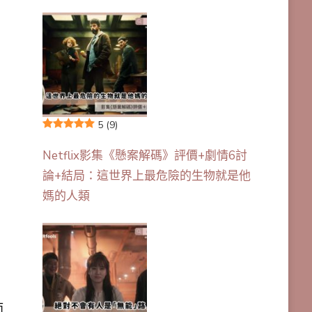
5
(9)
Netflix影集《懸案解碼》評價+劇情6討
論+結局：這世界上最危險的生物就是他
媽的人類
而