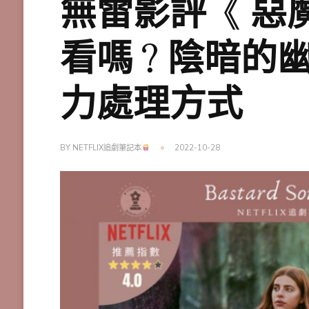
無雷影評《 惡
看嗎？陰暗的幽
力處理方式
BY
NETFLIX追劇筆記本
2022-10-28