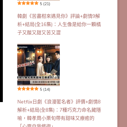
5
(21)
韓劇《苦盡柑來遇見你》評論+劇情9解
析+結局(全16集)：人生像是給你一顆橘
子又酸又甜又苦又澀
5
(14)
Netflix日劇《浪漫匿名者》評價+劇情8
解析+結局(全8集)：7種巧克力命名藏隱
喻，韓孝周小栗旬帶有甜味又療癒的
「心靈自我修復」