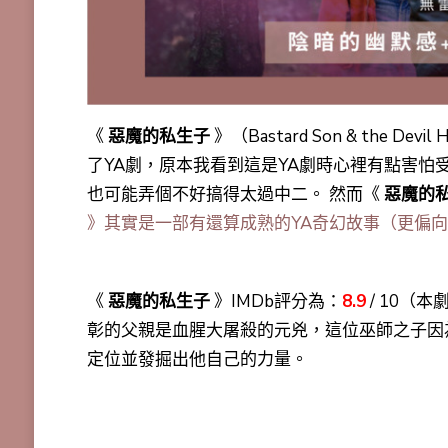
《
惡魔的私生子
》（Bastard Son & the D
了YA劇，原本我看到這是YA劇時心裡有點害
也可能弄個不好搞得太過中二。 然而《
惡魔的
》其實是一部有還算成熟的YA奇幻故事（更偏
《
惡魔的私生子
》IMDb評分為：
8.9
/ 10（
彰的父親是血腥大屠殺的元兇，這位巫師之子因
定位並發掘出他自己的力量。