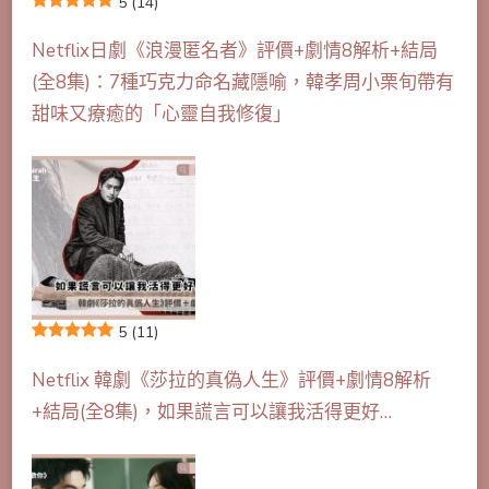
5
(14)
Netflix日劇《浪漫匿名者》評價+劇情8解析+結局
(全8集)：7種巧克力命名藏隱喻，韓孝周小栗旬帶有
甜味又療癒的「心靈自我修復」
5
(11)
Netflix 韓劇《莎拉的真偽人生》評價+劇情8解析
+結局(全8集)，如果謊言可以讓我活得更好…