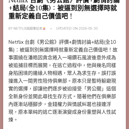
Netflix 台劇《男公館》評價+劇情討論
+結局(全10集)：被逼到別無選擇時就
重新定義自己價值吧！
BY
NETFLIX追劇筆記本
UPDATED ON
2026-05-30
Netflix 台劇《男公館》評價+劇情討論+結局(全10
集)：被逼到別無選擇時就重新定義自己價值吧！故
事圍繞在潘皓因貪念捲入一場鑽石風波後意外成為
被追捕目標而展開，在逃亡過程中，他與幾名同樣
身陷困境的邊緣人物相遇，眾人為求生存，誤打誤
撞進入一間男性陪侍俱樂部。原本只是暫時躲避現
實的選擇，卻讓他們逐步被迫接受「男公關」這個
全新身份並開此尋找生存方式。隨著他們在俱樂部
內逐漸站穩腳步，金錢權力與情感糾葛也接連浮
現，原本單純的逃亡逐漸演變成身份重塑與人性試
煉。