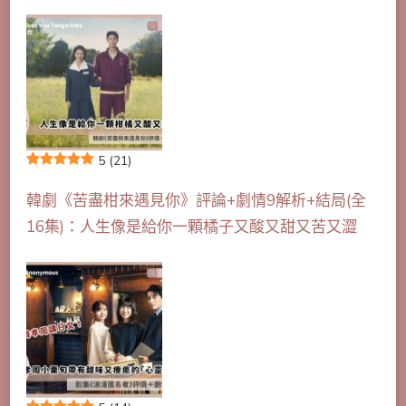
5
(21)
韓劇《苦盡柑來遇見你》評論+劇情9解析+結局(全
16集)：人生像是給你一顆橘子又酸又甜又苦又澀