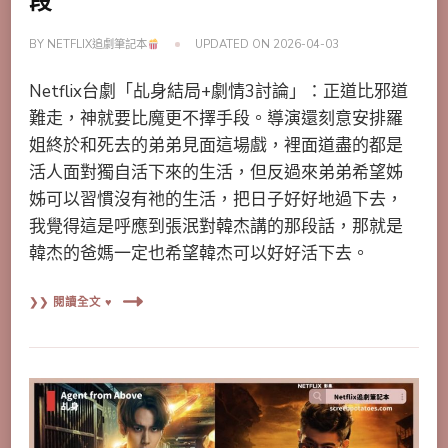
段
BY
NETFLIX追劇筆記本
UPDATED ON
2026-04-03
Netflix台劇「乩身結局+劇情3討論」：正道比邪道
難走，神就要比魔更不擇手段。導演還刻意安排羅
姐終於和死去的弟弟見面這場戲，裡面道盡的都是
活人面對獨自活下來的生活，但反過來弟弟希望姊
姊可以習慣沒有祂的生活，把日子好好地過下去，
我覺得這是呼應到張泯對韓杰講的那段話，那就是
韓杰的爸媽一定也希望韓杰可以好好活下去。
❯❯ 閱讀全文 ♥