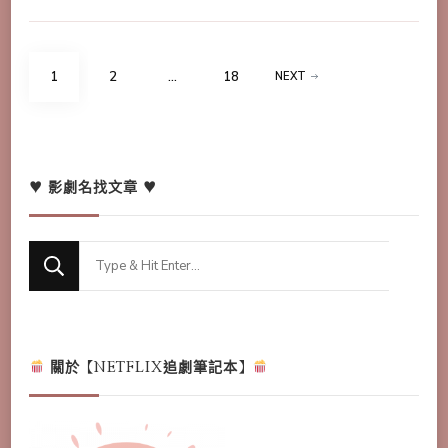
文
PAGE
PAGE
PAGE
1
2
...
18
NEXT
章
分
頁
♥ 影劇名找文章 ♥
Looking
for
Something?
關於【NETFLIX追劇筆記本】