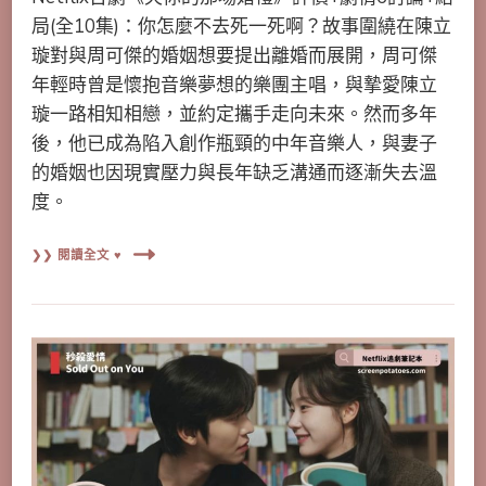
局(全10集)：你怎麼不去死一死啊？故事圍繞在陳立
璇對與周可傑的婚姻想要提出離婚而展開，周可傑
年輕時曾是懷抱音樂夢想的樂團主唱，與摯愛陳立
璇一路相知相戀，並約定攜手走向未來。然而多年
後，他已成為陷入創作瓶頸的中年音樂人，與妻子
的婚姻也因現實壓力與長年缺乏溝通而逐漸失去溫
度。
❯❯ 閱讀全文 ♥