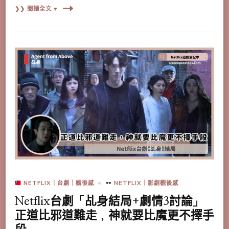
❯❯ 閱讀全文 ♥
NETFLIX｜台劇｜觀後感
NETFLIX｜影劇觀後感
Netflix台劇「乩身結局+劇情3討論」
正道比邪道難走，神就要比魔更不擇手