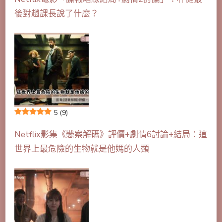
後對趙課長說了什麼？
5
(9)
Netflix影集《懸案解碼》評價+劇情6討論+結局：這
世界上最危險的生物就是他媽的人類