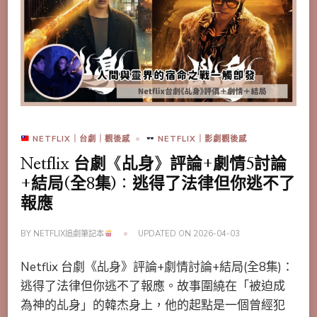
NETFLIX｜台劇｜觀後感
NETFLIX｜影劇觀後感
Netflix 台劇《乩身》評論+劇情5討論
+結局(全8集)：逃得了法律但你逃不了
報應
BY
NETFLIX追劇筆記本
UPDATED ON
2026-04-03
Netflix 台劇《乩身》評論+劇情討論+結局(全8集)：
逃得了法律但你逃不了報應。故事圍繞在「被迫成
為神的乩身」的韓杰身上，他的起點是一個曾經犯