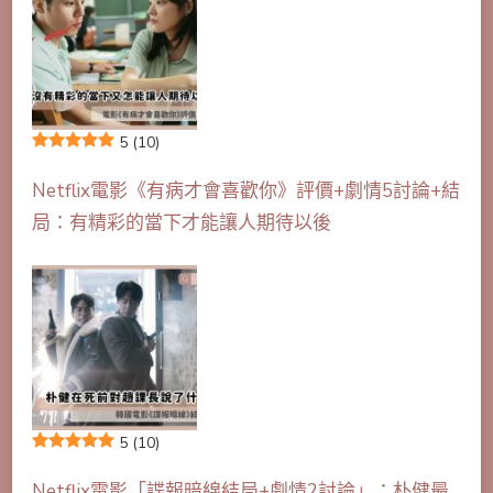
5
(10)
Netflix電影《有病才會喜歡你》評價+劇情5討論+結
局：有精彩的當下才能讓人期待以後
5
(10)
Netflix電影「諜報暗線結局+劇情2討論」：朴健最