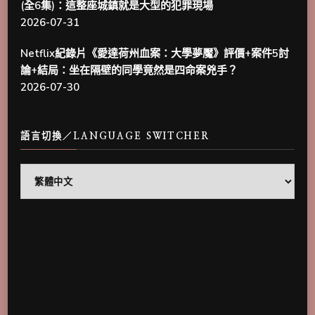
(全6集)：這整座城鎮就是大型的犯罪現場
2026-07-31
Netflix紀錄片《愛達荷州血案：大學夢魘》評價+案件5討
論+結局：坐在隔壁的同學竟然是四命案兇手？
2026-07-30
語言切換／LANGUAGE SWITCHER
語
言
切
換
／
Language
Switcher