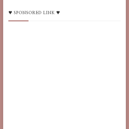
/
語
♥ SPONSORED LINK ♥
言
♥