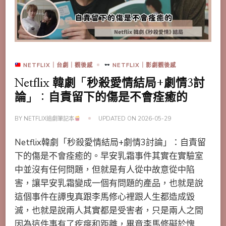
NETFLIX｜台劇｜觀後感
NETFLIX｜影劇觀後感
Netflix 韓劇「秒殺愛情結局+劇情3討
論」：自責留下的傷是不會痊癒的
BY
NETFLIX追劇筆記本
UPDATED ON
2026-05-29
Netflix韓劇「秒殺愛情結局+劇情3討論」：自責留
下的傷是不會痊癒的。早安乳霜事件其實在實驗室
中並沒有任何問題，但就是有人從中故意從中陷
害，讓早安乳霜變成一個有問題的產品，也就是說
這個事件在譚曳真跟李馬修心裡跟人生都造成毀
滅，也就是說兩人其實都是受害者，只是兩人之間
因為這件事有了疙瘩和距離，畢竟李馬修礙於愧