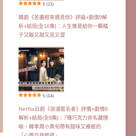
5
(21)
韓劇《苦盡柑來遇見你》評論+劇情9解
析+結局(全16集)：人生像是給你一顆橘
子又酸又甜又苦又澀
5
(14)
Netflix日劇《浪漫匿名者》評價+劇情8
解析+結局(全8集)：7種巧克力命名藏隱
喻，韓孝周小栗旬帶有甜味又療癒的
「心靈自我修復」