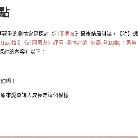
點
要著重的劇情會是探討《
訂閱男友
》最後結局討論，【註】想
etflix 韓劇《訂閱男友》評價+劇情討論+結局(全10集)：男神
探討的內容有以下：
歡你啊！
？原來愛會讓人成長是這個模樣