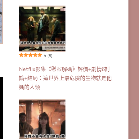
5
(9)
Netflix影集《懸案解碼》評價+劇情6討
論+結局：這世界上最危險的生物就是他
媽的人類