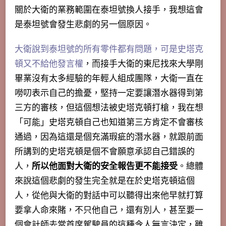
關於大衛的業務範圍在泰坦號換人接手，我想這會
是泰坦號會發生悲劇的另一個原因。
大衛說到泰坦號的所有零件都有問題，可是史塔克
頓又不給他發言權
，而接手大衛的東尼找來大學剛
畢業沒有太多經驗的年輕人組成團隊，大衛一直在
嘮叨表示自己的擔憂，堅持一定要讓潛水器得到第
三方的審核，但這個想法被史塔克頓打槍，我在想
「可能」史塔克頓自己也知道第三方肯定不會審核
通過，因為這還是個充滿瑕疵的潛水器，就跟前面
所講到的史塔克頓是個不會願意承認自己錯誤的
人，
所以他面對大衛的安全報告更不能接受
。總體
來說這個悲劇的發生完全就是在於史塔克頓這個
人，從他與大衛的對話中可以聽得出來他早就打算
要拿人命來賭，不只他自己，還有別人，甚至要一
個會計師去當首席駕駛員的這種令人無言決定，雖