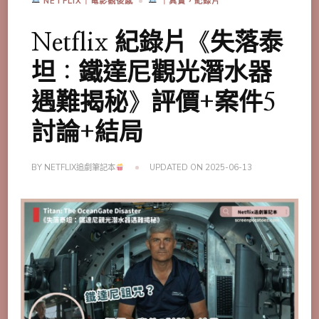
NETFLIX｜電影觀後感
｜真實，紀錄片
Netflix 紀錄片《失落泰
坦：鐵達尼觀光潛水器
遇難揭秘》評價+案件5
討論+結局
BY
NETFLIX追劇筆記本
UPDATED ON
2025-06-13