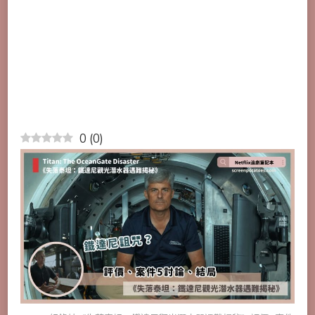
0
(
0
)