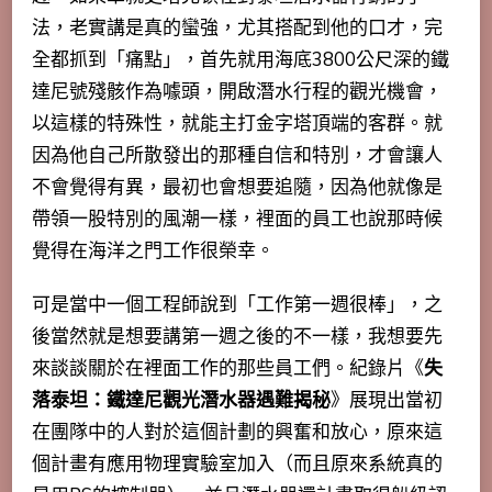
法，老實講是真的蠻強，尤其搭配到他的口才，完
全都抓到「痛點」，
首先就用海底3800公尺深的鐵
達尼號殘骸作為噱頭，開啟潛水行程的觀光機會，
以這樣的特殊性，就能主打金字塔頂端的客群
。就
因為他自己所散發出的那種自信和特別，才會讓人
不會覺得有異，最初也會想要追隨，因為他就像是
帶領一股特別的風潮一樣，裡面的員工也說那時候
覺得在海洋之門工作很榮幸。
可是當中一個工程師說到「工作第一週很棒」，之
後當然就是想要講第一週之後的不一樣，我想要先
來談談關於在裡面工作的那些員工們。紀錄片《
失
落泰坦：鐵達尼觀光潛水器遇難揭秘
》展現出當初
在團隊中的人對於這個計劃的興奮和放心，原來這
個計畫有應用物理實驗室加入（而且原來系統真的