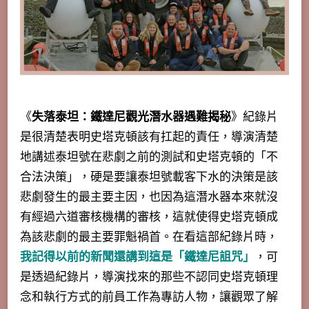
《
失落泰坦：鐵達尼觀光潛水器遇難揭秘
》紀錄片
是很清楚表明史塔克頓該有扛起的責任，導演清楚
地講述泰坦號在悲劇之前的測試和史塔克頓的「不
合法決策」，硬是要讓泰坦號載客下水的決策是該
悲劇發生的最主要主因，也因為這潛水器本來就沒
有經過六道審核機構的審核，這就使得史塔克頓成
為該悲劇的最主要罪魁禍首。在看這部紀錄片時，
我記得以前的新聞還講到這是「鐵達尼詛咒」
，可
是透過紀錄片，
導演找來的那些不認同史塔克頓理
念和執行方式的前員工作為專訪人物，讓觀眾了解