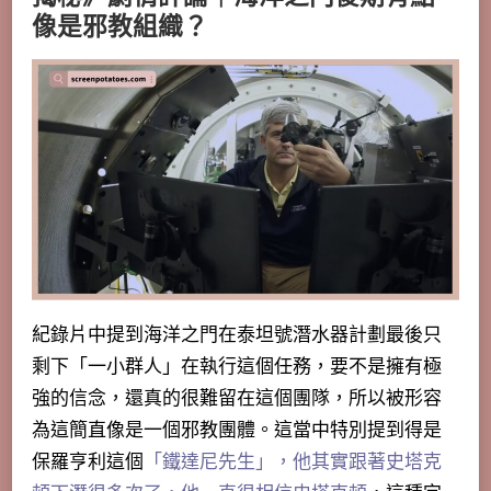
像是邪教組織？
紀錄片中提到海洋之門在泰坦號潛水器計劃最後只
剩下「一小群人」在執行這個任務，要不是擁有極
強的信念，還真的很難留在這個團隊，
所以被形容
為這簡直像是一個邪教團體
。這當中特別提到得是
保羅亨利這個
「鐵達尼先生」，他其實跟著史塔克