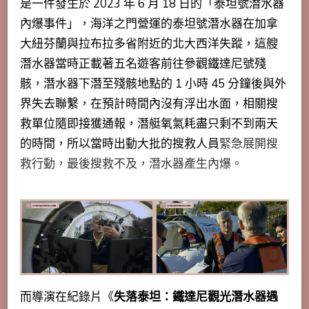
是一件發生於 2023 年 6 月 18 日的「泰坦號潛水器
內爆事件」，海洋之門營運的泰坦號潛水器在加拿
大紐芬蘭與拉布拉多省附近的北大西洋失蹤，這艘
潛水器當時正載著五名遊客前往參觀鐵達尼號殘
骸，潛水器下潛至殘骸地點的 1 小時 45 分鐘後與外
界失去聯繫，在預計時間內沒有浮出水面，相關搜
救單位隨即接獲通報，潛艇氧氣耗盡只剩不到兩天
的時間，所以當時出動大批的搜救人員
緊急展開搜
救行動，最後搜救不及，潛水器產生內爆。
而導演在紀錄片《
失落泰坦：鐵達尼觀光潛水器遇