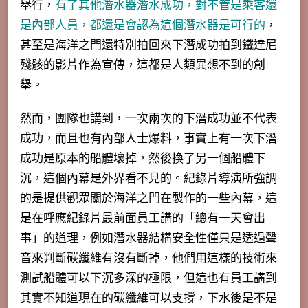
舉行，
有了其他潛水器潛水成功，對不管是乘客還
是內部人員，都還是會認為這個潛水器是可行的
，
甚至是海洋之門還特別拍回來下潛成功拍到鐵達尼
殘骸的影片作為宣傳，這都是人類異想不到的創
舉。
然而，團隊也講到，一次兩次的下潛成功並不代表
成功，而且也有內部人士爆料，事實上有一次下潛
成功是原本的船體壞掉，然後換了另一個船體下
沉，這個內幕是外界看不見的。紀錄片導演所強調
的是提供觀眾關於海洋之門在製作的一些內幕，這
是在呼應紀錄片最前面員工講的「總有一天會出
事」的道理，例如潛水器結構安全性僅只是透過聲
音來判斷碳纖維有沒有斷掉，他們用這樣的技術來
測試船體可以下沉多深的極限，
但這也有員工講到
其實不知道現在的碳纖維可以支撐，下水後是不是