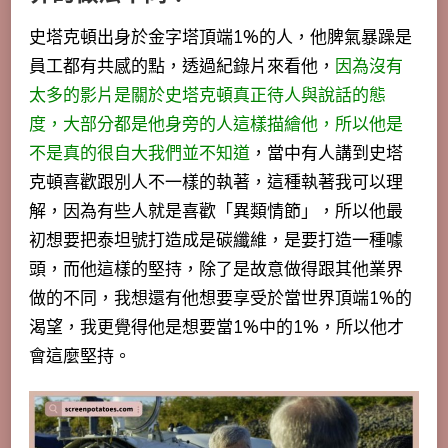
史塔克頓出身於金字塔頂端1%的人，他脾氣暴躁是
員工都有共感的點，透過紀錄片來看他，
因為沒有
太多的影片是關於史塔克頓真正待人與說話的態
度，大部分都是他身旁的人這樣描繪他，所以他是
不是真的很自大我們並不知道
，當中有人講到史塔
克頓喜歡跟別人不一樣的執著，這種執著我可以理
解，因為有些人就是喜歡
「異類情節」，所以他最
初想要把泰坦號打造成是碳纖維，是要打造一種噱
頭，而他這樣的堅持，除了是故意做得跟其他業界
做的不同，我想還有他想要享受於當世界頂端1%的
渴望，我更覺得他是想要當1%中的1%，所以他才
會這麼堅持。