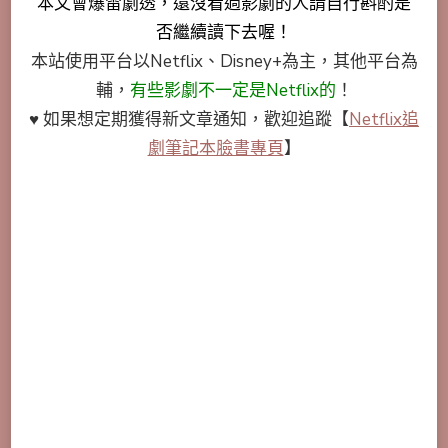
本文會
爆雷劇透
，還沒看過影劇的人請自行斟酌是
否繼續讀下去喔！
本站使用平台以Netflix、Disney+為主，其他平台為
輔，
有些影劇不一定是Netflix的
！
♥ 如果想定期獲得新文章通知，歡迎追蹤
【
Netflix追
劇筆記本臉書專頁
】