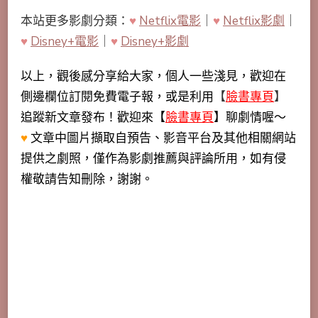
本站更多影劇分類：
♥
Netflix電影
｜
♥
Netflix影劇
｜
♥
Disney+電影
｜
♥
Disney+影劇
以上，觀後感分享給大家，個人一些淺見，歡迎在
側邊欄位訂閱免費電子報，或是利用
【
臉書專頁
】
追蹤新文章發布！歡迎來【
臉書專頁
】聊劇情喔～
♥
文章中圖片擷取自預告、影音平台及其他相關網站
提供之劇照，僅作為影劇推薦與評論所用，如有侵
權敬請告知刪除，謝謝。