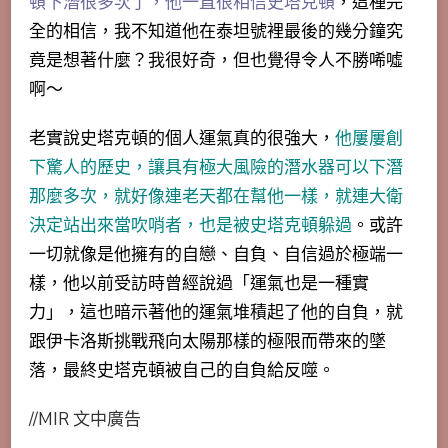
頓下潛很多次了，他一直很相信史塔克頓
，這種完
全的相信，我不知道他在泰坦號裡最後的幾分鐘究
竟是想著什麼？我很好奇，但也覺得令人不勝唏噓
啊～
老實說史塔克頓的個人運氣真的很強大，
他屢屢創
下驚人的歷史，讓具有極大風險的潛水器可以下潛
那麼多次，就好像連老天都在幫他一樣，就連大衛
決定站出來當吹哨者，也是被史塔克頓躲過
。或許
一切就像是他擁有的自戀、自負、自信過於極端一
樣，他以前受訪時曾經說過「運氣也是一種實
力」，這也暗示著他的運氣堆積起了他的自負，就
跟伊卡洛斯挑戰飛向太陽那樣的極限而帶來的墜
落，最終史塔克頓被自己的自負給反噬。
//MIR 文中廣告