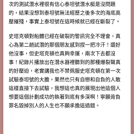
次的測試潛水裡很有信心泰坦號潛水艇是沒問題
的，結果沒想到泰坦號無法經歷之後多次的海底高
壓摧殘，事實上泰坦號在這時候就已經在斷裂了。
史塔克頓對船體已經在破裂的警訊完全不理會，真
心為第二趟試潛的那個朋友感到捏一把冷汗！還好
他沒事，但史塔克頓也真夠幸運，兩次下去都沒
事！紀錄片播放出在潛水器裡聽到的那種爆裂聲真
的好壓迫，老實講我也不禁佩服史塔克頓在第一次
試驗泰坦號的大膽，果然也只有自戀和自負的人敢
這樣直接下去試驗，我想這也真的展現出他這個人
想要這個計劃成功的執著到底有多深啊！寧願背負
罪名毀掉別人的人生也不願承擔這過錯。