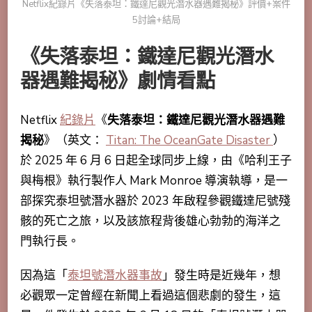
Netflix紀錄片《失落泰坦：鐵達尼觀光潛水器遇難揭秘》評價+案件
5討論+結局
《失落泰坦：鐵達尼觀光潛水
器遇難揭秘》劇情看點
Netflix
紀錄片
《
失落泰坦：鐵達尼觀光潛水器遇難
揭秘
》（英文：
Titan: The OceanGate Disaster
）
於 2025 年 6 月 6 日起全球同步上線，由《哈利王子
與梅根》執行製作人
Mark Monroe
導演執導，是一
部
探究泰坦號潛水器於 2023 年啟程參觀鐵達尼號殘
骸的死亡之旅，以及該旅程背後雄心勃勃的海洋之
門執行長。
因為這「
泰坦號潛水器事故
」發生時是近幾年，想
必觀眾一定曾經在新聞上看過這個悲劇的發生，這