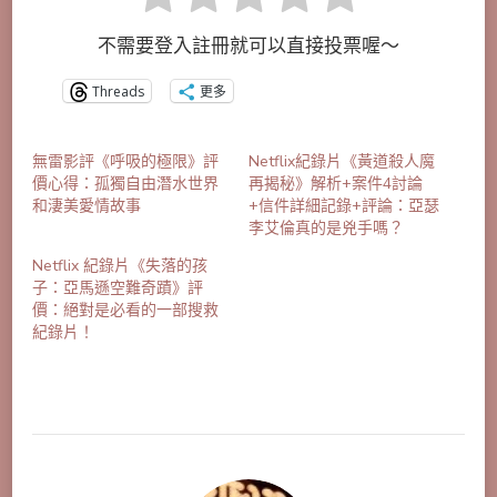
不需要登入註冊就可以直接投票喔～
Threads
更多
無雷影評《呼吸的極限》評
Netflix紀錄片《黃道殺人魔
價心得：孤獨自由潛水世界
再揭秘》解析+案件4討論
和淒美愛情故事
+信件詳細記錄+評論：亞瑟
李艾倫真的是兇手嗎？
Netflix 紀錄片《失落的孩
子：亞馬遜空難奇蹟》評
價：絕對是必看的一部搜救
紀錄片！