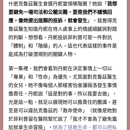
什麽克魯茲醫生會選丹妮當領導階層？她說「
我想
要避免一場司法和公關災難，要是我們不謹慎回
應，像她提出這類的投訴，就會發生
」，我覺得克
魯茲醫生知道丹妮在待人處事上的情感細膩與對錯
的判斷，想想看，丹妮投訴菲利普可是一件對抗
「體制」和「階級」的人，這也代表這樣的事件是
能成為打破潛規則的關鍵人物。
第一集裡，我們會看到丹妮在決定事情上一切以
「專業」和「性命」為優先，尤其面對克魯茲醫生
的女兒，她不像每個人那樣害怕會讓薇洛發生事情
擔責任，丹妮說「
這是對的事，所以我要去做
」，
光是這一點，就足以展現她可以擔責任的膽識，甚
至是可以違抗克魯茲的「救命使命」（就像是她對
於菲利普留在醫院幫忙說了「我才不會為了避免尷
尬就拿生命冒險」，
她為了拯救生命，都可以把私