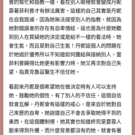
普的幫忙和指教一樣，看在別人眼裡就會變成丹妮
靠著菲利普才有辦法厲害
。這樣的自己其實是丹妮
在自我毀滅，因為她無法接受別人的指教，就因為
她對錯誤會的存在有自卑情結，這也是為什麼她聽
到別人在質疑她的決定或是給不一樣的看法時，她
會生氣，而且是對自己生氣！丹妮這個人的問題在
於她過於優秀所以不知道如何團結與接納別人，當
菲利普顯得比她更有影響力時，她又再次對自己失
望，指責克魯茲醫生不信任她。
看起來丹妮是個希望她在做決定時有人可以支持
她、鼓勵她的個性，有了別人的不信任，這個自信
就會瓦解，丹妮會有這樣的戒心，是來自於她對自
己來歷的自卑，她說道自己不會去爭取她得不到的
東西，在這個體制裡，她其實也知道終究是要靠人
脈來得到升遷，而什麼背景都沒有的她，就會有著