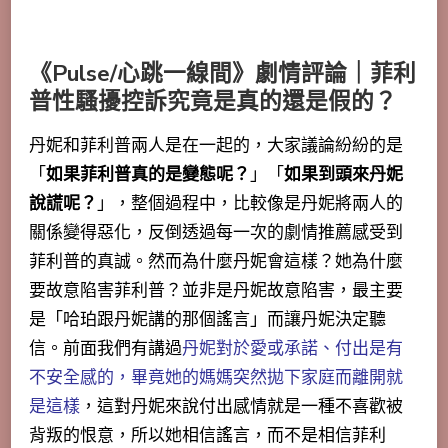
《Pulse/心跳一線間》劇情評論｜菲利
普性騷擾控訴究竟是真的還是假的？
丹妮和菲利普兩人是在一起的，大家議論紛紛的是
「
如果菲利普真的是變態呢？
」「
如果到頭來丹妮
說謊呢？
」，整個過程中，比較像是丹妮將兩人的
關係變得惡化，反倒透過每一次的劇情推薦感受到
菲利普的真誠。然而為什麼丹妮會這樣？她為什麼
要故意陷害菲利普？並非是丹妮故意陷害，最主要
是「哈珀跟丹妮講的那個謠言」而讓丹妮決定聽
信。前面我們有講過
丹妮對於愛或承諾、付出是有
不安全感的，畢竟她的媽媽突然拋下家庭而離開就
是這樣
，這對丹妮來說付出感情就是一種不喜歡被
背叛的恨意，所以她相信謠言，而不是相信菲利