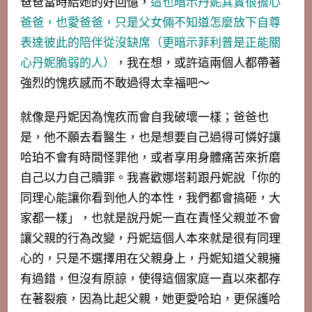
爸爸當時給她的好回憶，
這也暗示丹妮其實很擔心
爸爸，也愛爸爸，只是父女倆不知道怎麼放下自尊
表達彼此的陪伴從沒缺席（更暗示菲利普是正能關
心丹妮脆弱的人）
，我在想，或許這兩個人都帶著
強烈的愧疚感而不敢過得太幸福吧～
就像是丹妮因為愧疚而會自我破壞一樣；爸爸也
是，他不願去看醫生，也是想要自己過得可憐好讓
哈珀不會有時間怪罪他，或者享用身體痛苦來折磨
自己以力自己贖罪。我喜歡娜塔莉跟丹妮說「
你的
同理心能讓你看到他人的本性，我們都會搞砸，大
家都一樣
」，也就是說丹妮一直在責怪父親並不會
讓父親的行為改變，丹妮這個人本來就是很有同理
心的，只是不選擇用在父親身上，丹妮知道父親擁
有過錯，但沒有原諒，使得這個家庭一直以來都存
在著裂痕，因為比起父親，她更愛哈珀，更保護哈