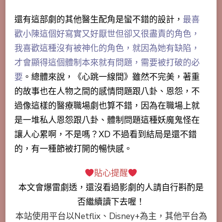
還有這部劇的其他醫生配角是蠻不錯的設計，
最喜
歡小陳這個好寫實又好厭世但卻又很盡責的角色，
我喜歡這種沒有被神化的角色，就因為她有缺陷，
才會顯得這個體制本來就有問題，需要被打破的必
要
。總體來說，《心跳一線間》雖然不完美，著重
的故事也在人物之間的感情問題跟八卦、恩怨，不
過像這樣的醫療職場劇也算不錯，因為在職場上就
是一堆私人恩怨跟八卦、體制問題這種妖魔鬼怪在
讓人心累啊，不是嗎？XD 不過看到結局是還不錯
的，有一種節被打開的暢快感。
貼心提醒
本文會
爆雷劇透
，還沒看過影劇的人請自行斟酌是
否繼續讀下去喔！
本站使用平台以Netflix、Disney+為主，其他平台為