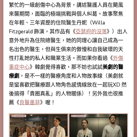
繁忙的一級創傷中心為背景，講述醫護人員在颶風
來襲期間，面臨的極端挑戰與個人糾葛。故事聚焦
在
年輕、三年資歷的住院醫生丹妮（Willa
Fitzgerald 飾演，其作品有《
亞瑟府的沒落
》）出人
意外地升為住院總醫生，她的同理心讓自己成為一
名出色的醫生，但與生俱來的傲慢和自我破壞的天
性打亂她的私人和職業生活。而如果你看過《
外傷
重症中心
》韓劇覺得喜歡，那不妨也試試
美劇的醫
療劇
，是不一樣的醫療角度和人物故事線（美劇就
是蠻喜歡把醫療跟人物角色感情線放在一起玩XD 然
後搞得「貴圈真亂」的人物關係）！另外我也很推
薦《
良醫墨菲
》喔！