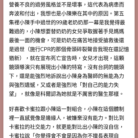
營養不良的過勞風格並不是壞事，這代表為病患而
奔波和付出，我想也是小陳樂在其中的原因。第五
集裡小陳手中過世的99歲老奶奶那一幕是我覺得最
難過的，小陳想要替奶奶的女兒爭取握著手見媽媽
最後一面的機會，可是奶奶在痛苦地接受搶救後還
是過世（施行CPR的那個骨頭碎裂聲音我現在還記憶
猶新），就在宣布死亡宣告時，女兒才出現，這顆
鏡頭導演只有展現出小陳的特寫，沒有台詞的鏡頭
下，還是能強烈地訴說出小陳身為醫師的無能為力
與強烈遺憾，又或者是強烈地「對自己的能力失
望」，就像是科爾認為她就是不厲害的醫生那樣。
好喜歡卡蜜拉跟小陳這一對組合，小陳在這個體制
裡一直感覺像是邊緣人，被嫌棄沒有能力。對比到
卡蜜拉的社交能力，就更能對比出小陳的沒自信，
卡蜜拉說「
你覺得會不會是因為你不擅長表現自