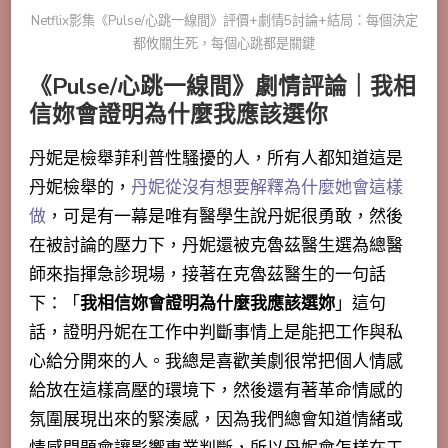
Netflix影集《Pulse/心跳一線間》評價+劇情5討論+結局：每個決定
都攸關生死，每個心跳都是關鍵
《Pulse/心跳一線間》劇情評論｜我相
信妳會證明為什麼我應該選你
丹妮是檢舉菲利普性騷擾的人，所有人都知道這是
丹妮檢舉的，
丹妮從沒有想要解釋為什麼她會這樣
做
，可是有一幕是唯有醫學生說丹妮很勇敢，然後
在被討論的壓力下，丹妮還被克魯茲醫生選為總醫
師來指揮急診現場，接著在克魯茲醫生的一句話
下：「
我相信妳會證明為什麼我應該選妳
」這句
話，證明丹妮在工作中判斷事情上是能把工作與私
心給分開來的人。我總是喜歡美劇很常把個人情感
給放在這樣高壓的環境下，然後還有著革命情感的
氛圍展現出來的緊湊感，因為我們總會知道情緒或