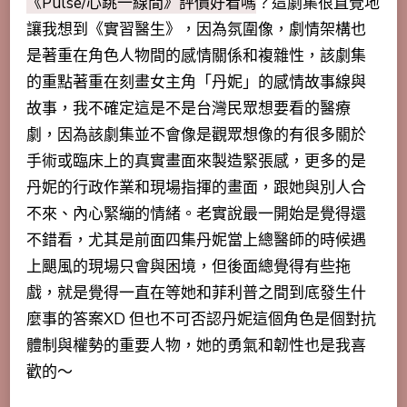
《Pulse/心跳一線間》評價好看嗎
？這劇集很直覺地
讓我想到《實習醫生》，因為氛圍像，劇情架構也
是著重在角色人物間的感情關係和複雜性，該劇集
的重點著重在刻畫女主角「丹妮」的感情故事線與
故事，我不確定這是不是台灣民眾想要看的醫療
劇，因為該劇集並不會像是觀眾想像的有很多關於
手術或臨床上的真實畫面來製造緊張感，更多的是
丹妮的行政作業和現場指揮的畫面，跟她與別人合
不來、內心緊繃的情緒。老實說最一開始是覺得還
不錯看，尤其是前面四集丹妮當上總醫師的時候遇
上颶風的現場只會與困境，但後面總覺得有些拖
戲，就是覺得一直在等她和菲利普之間到底發生什
麼事的答案XD 但也不可否認丹妮這個角色是個對抗
體制與權勢的重要人物，她的勇氣和韌性也是我喜
歡的～