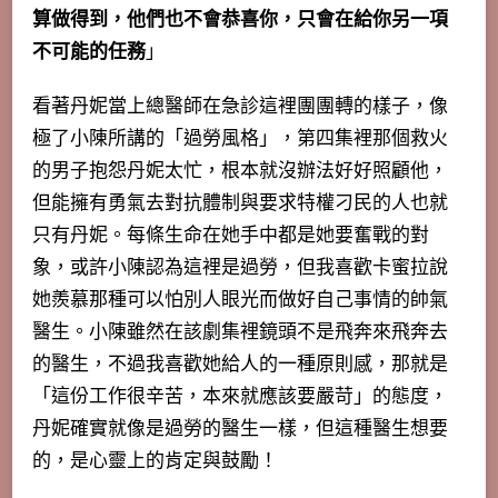
算做得到，他們也不會恭喜你，只會在給你另一項
不可能的任務
」
看著丹妮當上總醫師在急診這裡團團轉的樣子，
像
極了小陳所講的「過勞風格」
，第四集裡那個救火
的男子抱怨丹妮太忙，根本就沒辦法好好照顧他，
但能擁有勇氣去對抗體制與要求特權刁民的人也就
只有丹妮。每條生命在她手中都是她要奮戰的對
象，或許小陳認為這裡是過勞，但我喜歡卡蜜拉說
她羨慕那種可以怕別人眼光而做好自己事情的帥氣
醫生。小陳雖然在該劇集裡鏡頭不是飛奔來飛奔去
的醫生，
不過我喜歡她給人的一種原則感，那就是
「這份工作很辛苦，本來就應該要嚴苛」的態度
，
丹妮確實就像是過勞的醫生一樣，但這種醫生想要
的，是心靈上的肯定與鼓勵！