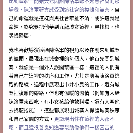
比到電影一開始大老闆說陳洛軍瞧不起黑社會的那
場戲，陳洛軍著實感受到這社會的複雜和無奈
，自
己的命運就是這樣與黑社會牽扯不清，或許這就是
命運，終究要把他帶到九龍城寨這裡，尋找根，也
尋找歸屬。
我也喜歡導演透過陳洛軍的視角以及在剛來到城寨
的鏡頭，展現出在城寨裡的每個人，他首先闖到城
寨，就像是一個外人誤闖禁區一樣，這裡的人們有
著自己在這裡的秩序和工作，尤其是隨著陳洛軍逃
跑的路線，過程中展現出市井小民的工作，還有城
寨裡複雜的線路，但也有溫暖的溫情（例如有人給
陳洛軍東西吃、有小女孩給他飲料喝、還有人叫他
去找龍捲風），這些都展現出城寨人保護城寨秩序
和自己家園的方式，
更顯現出住在這裡的人都不
壞，而且還很善良知道要幫助像他們一樣困苦的