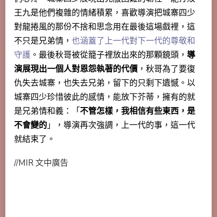
王九是他們複雜的情緒積累，喜歡導演把城寨四少
對龍捲風的那份不捨和思念用在最後這場戲裡，這
不只是兄弟情，
也涵蓋了上一代對下一代的尊敬和
守護
。最後秋哥被從籠子裡放出來的那顆鏡頭，
導
演展現出一個人對恩怨執著的代價
，秋哥為了要復
仇失去城寨，也失去兄弟，留下的只剩下遺憾。以
城寨四少珍惜彼此的感情，能放下芥蒂，擁有的就
是兄弟情和義：「
不管怎樣，我相信有些東西，是
不會變的
」，導演再次強調，上一代的事，這一代
就結束了。
//MIR 文中廣告