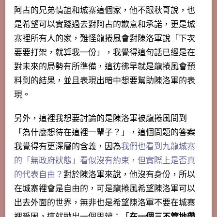
阿占的兄弟情誼和城寨這個家，他不跟秋哥說，也
是希望可以實踐過去對阿占的歉意和承諾，更是城
寨裡所有人的家，難怪龍捲風會對陳洛軍說「下次
要要打架，就算我一份」，我覺得這句話已經是在
對未來的局勢有所準備，這彷彿早就是龍捲風會預
料到的結果，並且表現出暗中想要幫助陳洛軍的表
現。
另外，這裡我想要討論的是陳洛軍被龍捲風問到
「
為什麼想待在這裡一輩子？
」，這個問題的答案
我覺得有更深層的含義，因為
我們也看到
九龍城寨
的「無政府狀態」看似沒有約束，但實際上是否真
的代表自由？
對於陳洛軍來說，他沒有身份，所以
在城寨裡會是自由的，可是龍捲風希望陳洛軍可以
出去外面的世界，無非也是希望陳洛軍不要在城寨
裡受困，這就拋出一個思辨：「
在一個三不管地帶