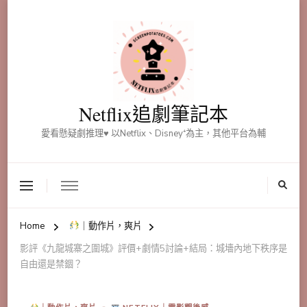
Netflix追劇筆記本
愛看懸疑劇推理♥ 以Netflix、Disney⁺為主，其他平台為輔
Home
｜動作片，爽片
影評《九龍城寨之圍城》評價+劇情5討論+結局：城墻內地下秩序是
自由還是禁錮？