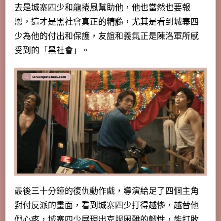
去是城寨四少和龍捲風幫助他，他也當然也要報
恩，這才是黑社會真正的精髓，尤其是看到城寨四
少為他的付出和保護，友誼和義氣正是陳洛軍所感
受到的「黑社會」。
最後三十分鐘的復仇動作戲，導演給足了四個主角
對付反派的畫面，看到城寨四少打得越慘，越替他
們心疼，城寨四少展現出克服困難的韌性，能打敗