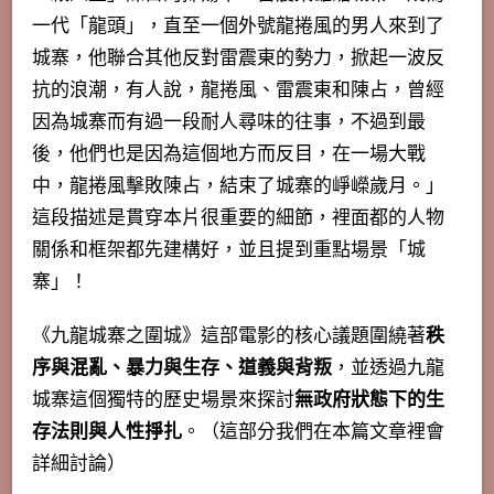
一代「龍頭」，直至一個外號龍捲風的男人來到了
城寨，他聯合其他反對雷震東的勢力，掀起一波反
抗的浪潮，有人說，龍捲風、雷震東和陳占，曾經
因為城寨而有過一段耐人尋味的往事，不過到最
後，他們也是因為這個地方而反目，在一場大戰
中，龍捲風擊敗陳占，結束了城寨的崢嶸歲月。」
這段描述是貫穿本片很重要的細節，裡面都的人物
關係和框架都先建構好，並且提到重點場景「城
寨」
！
《九龍城寨之圍城》這部電影的核心議題圍繞著
秩
序與混亂、暴力與生存、道義與背叛
，並透過九龍
城寨這個獨特的歷史場景來探討
無政府狀態下的生
存法則與人性掙扎
。（這部分我們在本篇文章裡會
詳細討論）