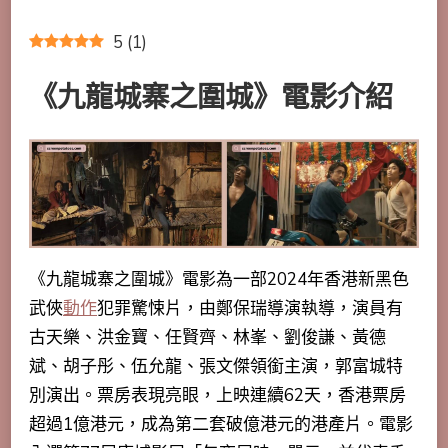
5
(
1
)
《九龍城寨之圍城》電影介紹
《九龍城寨之圍城》電影為一部2024年香港新黑色
武俠
動作
犯罪驚悚片，由鄭保瑞導演執導，演員有
古天樂、洪金寶、任賢齊、林峯、劉俊謙、黃德
斌、胡子彤、伍允龍、張文傑領銜主演，郭富城特
別演出。票房表現亮眼，上映連續62天，香港票房
超過1億港元，成為第二套破億港元的港產片。電影