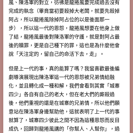
風、陳洛軍的對立，彷彿是龍捲風要完成過去沒有
完成的執念（畢竟當初要殺掉大老闆，就要先殺掉
阿占，所以龍捲風除掉阿占位的以是後面那一
步），所以這一代的恩怨，龍捲風想要在他身上做
了結，龍捲風最後對陳洛軍的守護，就是對阿占最
後的贖罪，更是自己種下的罪，這也是為什麼他會
說「天注定的，留自己的命活下去，走」。
但是上一代的事，真的能算了嗎？我蠻喜歡最後編
劇導演展現出陳洛軍這一代的恩怨被兄弟情給融
化，並且轉化成一種和解，我們會看到其實「城寨
四少」各自有自己的老大，但在老大們的廝殺過
後，他們重視的還是在城寨的兄弟情，所以他們願
意站在陳洛軍身邊幫助他，這就表明了
上一代的事
就算了，城寨四少彼此之間不因為這種恩怨而反目
成仇
，回歸到龍捲風講的「你幫人、人幫你」，過