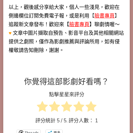
以上，觀後感分享給大家，個人一些淺見，歡迎在
側邊欄位訂閱免費電子報，或是利用
【
臉書專頁
】
追蹤新文章發布！歡迎來【
臉書專頁
】聊劇情喔～
♥
文章中圖片擷取自預告、影音平台及其他相關網站
提供之劇照，僅作為影劇推薦與評論所用，如有侵
權敬請告知刪除，謝謝。
你覺得這部影劇好看嗎？
點擊星星來評分
評分統計
5
/ 5. 評分人數：
1
Threads
更多