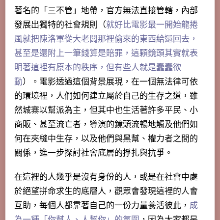
著名的「三不管」地帶，官方無法直接管轄，內部
發展出獨特的社會規則（
就好比電影最一開始龍捲
風就把陳洛軍從大老闆那裡偷來的東西給還回去，
甚至是還附上一筆錢算是賠罪，這顆鏡頭其實就表
明著這裡有原本的秩序，但有些人就是蠢蠢欲
動
）。電影透過這個背景展現，在一個無法律可依
的環境裡，人們如何建立屬於自己的生存之道，
雖
然城寨以幫派為主，但其中也生活著許多平民、小
商販、甚至流亡者
，導演的鏡頭流暢地觸及他們如
何在夾縫中生存，以及他們與黑幫、權力者之間的
關係，進一步探討社會底層的掙扎與抗爭。
在這裡的人幾乎是沒有身份的人，或是在社會中處
於絕望拼命求生的底層人，觀眾會發現這裡的人會
互助，每個人都靠著自己的一份力量養活彼此，
成
為一種「你幫人、人幫你」的氛圍
，因為大家都是