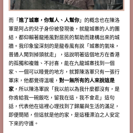
而「
進了城寨，你幫人、人幫你
」的概念也在陳洛
軍是阿占的兒子身份被發現後，就龍城寨的人的團
結，都仰賴著龍捲風對居民的幫助而建構出來的城
牆。我印象蠻深刻的是龍卷風有說「城寨的氣味，
普通人聞到掉頭就走」，這說明著這個地方在香港
的孤獨和複雜、不討喜，能在九龍城寨找到一個
家、一個可以睡覺的地方，就算陳洛軍只有一張行
軍床，他都覺得溫暖，
對一無所有的人來說這是
家
，所以陳洛軍說「
我以前以為我什麼都沒有，是
你肯給我一碗飯吃，留我在這，我不會走
」這句
話，代表他在這裡心理找到了歸屬與生活的滿足，
即便簡陋，但這就是他的家，是這種漂泊之人安定
下來的守護。