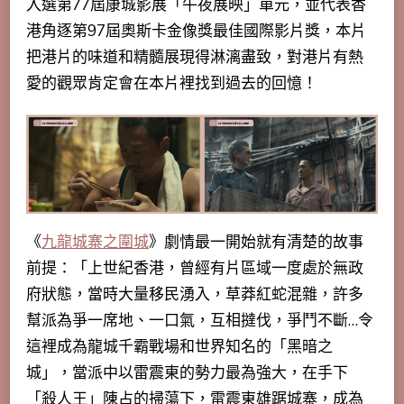
入選第77屆康城影展「午夜展映」單元，並代表香
港角逐第97屆奧斯卡金像獎最佳國際影片獎，本片
把港片的味道和精髓展現得淋漓盡致，
對港片有熱
愛的觀眾肯定會在本片裡找到過去的回憶
！
《
九龍城寨之圍城
》劇情最一開始就有清楚的故事
前提：「
上世紀香港，曾經有片區域一度處於無政
府狀態，當時大量移民湧入，草莽紅蛇混雜，許多
幫派為爭一席地、一口氣，互相撻伐，爭鬥不斷…令
這裡成為龍城千霸戰場和世界知名的「黑暗之
城」，當派中以雷震東的勢力最為強大，在手下
「殺人王」陳占的掃蕩下，雷震東雄踞城寨，成為