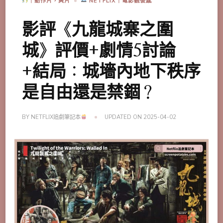
｜動作片，爽片
NETFLIX｜電影觀後感
影評《九龍城寨之圍
城》評價+劇情5討論
+結局：城墻內地下秩序
是自由還是禁錮？
BY
NETFLIX追劇筆記本
UPDATED ON
2025-04-02