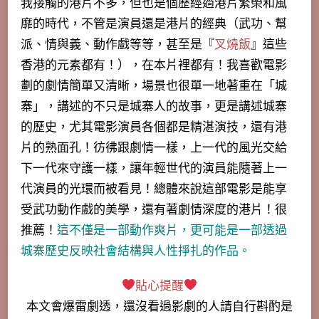
我接觸的港片不多，但也是個歷經過港片繁榮和風
靡的時代，不管是演員還是港片的經典（武功、幫
派、情與義、動作戲等等，甚至是『
叉燒飯
』這些
香港的元素都有！），在本片裡都有！我喜歡電影
劃的劇情簡單又清晰，
場景也很單一地著重在「城
寨」，講述的不只是城寨人的故事，更是講述城寨
的歷史
，尤其電影演員各個都是精湛演技，還有港
片的熟面孔！彷彿跟劇情一樣，上一代的風光交給
下一代來守護一樣，讓年輕世代的演員能隨著上一
代演員的光環而被看見！總體來說這部電影是能享
受武功動作戲的美學，還有著劇情深度的港片！很
推薦！
這
不僅是一部動作爽片，更可能是一部透過
城寨歷史反映社會結構與人性掙扎的作品。
貼心提醒
本文會
爆雷劇透
，還沒看過影劇的人請自行斟酌是