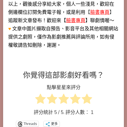
以上，觀後感分享給大家，個人一些淺見，歡迎在
側邊欄位訂閱免費電子報，或是利用
【
臉書專頁
】
追蹤新文章發布！歡迎來【
臉書專頁
】聊劇情喔～
♥
文章中圖片擷取自預告、影音平台及其他相關網站
提供之劇照，僅作為影劇推薦與評論所用，如有侵
權敬請告知刪除，謝謝。
你覺得這部影劇好看嗎？
點擊星星來評分
評分統計
5
/ 5. 評分人數：
1
Threads
更多