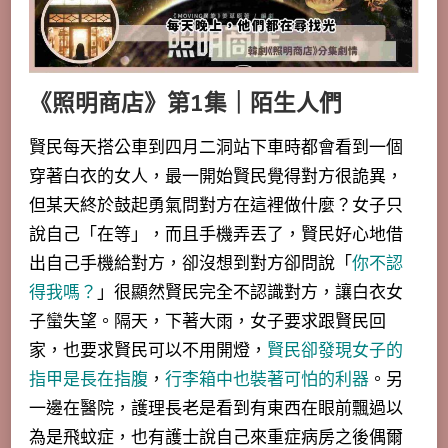
《照明商店》第1集｜陌生人們
賢民每天搭公車到四月二洞站下車時都會看到一個
穿著白衣的女人，最一開始賢民覺得對方很詭異，
但某天終於鼓起勇氣問對方在這裡做什麼？
女子只
說自己「在等」
，而且手機弄丟了，賢民好心地借
出自己手機給對方，卻沒想到對方卻問說「
你不認
得我嗎？
」很顯然賢民完全不認識對方，讓白衣女
子蠻失望。隔天，下著大雨，女子要求跟賢民回
家，也要求賢民可以不用開燈，
賢民卻發現女子的
指甲是長在指腹
，
行李箱中也裝著可怕的利器
。另
一邊在醫院，護理長老是看到有東西在眼前飄過以
為是飛蚊症，也有護士說自己來重症病房之後偶爾