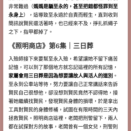
非常難過（
媽媽是騙至永的，甚至把錯都怪罪到至
永身上
），這導致至永過於自責而輕生，直到收到
簡訊說賢民還活著時，也已經來不及，掙扎抓繩子
之下，指甲都掉了。
《照明商店》第6集｜三日葬
入殮師接下來要幫至永入殮，希望讓她不留下痛苦
記憶，可以到了那個地方就忘記這裡的所有記憶，
家屬會用三日葬是因為想要讓故人與活人的道別
。
至永到公車站等待，努力要讓自己正常講話來告訴
賢民自己很想他，卻沒想到賢民竟然不認得她，
接
著她繼續找賢民，發現賢民身體的損壞，於是拿出
工具對賢民的身體修補，試圖在有限時間的三天內
拯救賢民
。照明商店這裡，老闆把刑警留下，兩人
都在試探對方的故事，老闆曾有一個女兒，刑警則