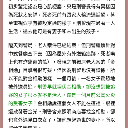
初步鑒定認為是心肌梗塞，只是刑警覺得有異樣因
為死狀太安詳，死者死前有跟家人輪流通話過，甚
至電視似乎有被設定過的樣子。刑警現在過著一人
生活，過去他可是有妻子和未出生的孩子。
隔天到警局，老人案件已經結案，但刑警繼續針對
中式餐廳查下去（因為屋外有外送箱痕跡，死者嘴
上也有炸醬麵的醬），
發現之前獨居老人案的「金
相勛」目擊者很可疑
，但因為刑警也沒有證據，所
以不能對金相勛怎樣。一個月後，一名女子驚恐地
被外送員追，
刑警早就埋伏金相勛，卻沒想到被追
逐的女子根本就不是活人
，
還是一個月前公寓火災
的受害女子
！金相勛說這個女人不能在這裡，
眼裡
還散發著金光
。刑警會來照明商店要找金相勛，卻
也意外遇見白衣女子，讓他想起過世的妻小，所以