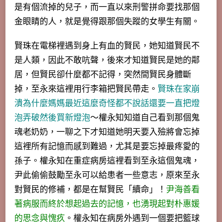
是有個流掉的兒子，而一直以來刑警拼命要找那個
金眼睛的人，就是覺得跟那個失蹤的女學生有關。
賢珠在電梯裡遇到身上有血的賢民，她知道賢民不
是人類，因此不敢吭聲，後來才知道賢民是她的鄰
居，但賢民卻什麼都不記得，突然間賢民身體斷
掉，至永來這裡用行李箱把賢民帶走。
賢珠在家崩
潰為什麼媽媽最近這麼奇怪都不說話還要一直把燈
泡弄破然後買新燈泡
～權永知知道自己看到那個鬼
魂老奶奶，一聊之下才知道她明天要入殮將會忘掉
這裡所有記憶而感到難過，尤其是要忘掉最疼愛的
孫子。權永知在重症病房這裡看到至永這個鬼魂，
尹此偷偷鼓勵至永可以給患者一些意志，
原來至永
對賢民的修補，都是在幫賢民「續命」
！
尹海善看
著病服而終於想起過去的記憶，也湧現起對朴惠媛
的思念與愧疚
。權永知在病房外遇到一個要把籃球