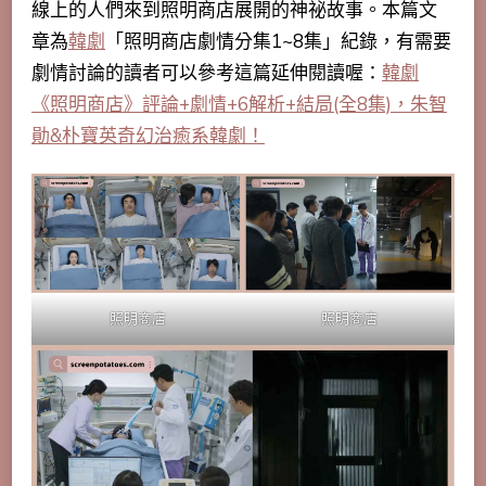
線上的人們來到照明商店展開的神祕故事。本篇文
章為
韓劇
「照明商店劇情分集1~8集」紀錄，有需要
劇情討論的讀者可以參考這篇延伸閱讀喔：
韓劇
《照明商店》評論+劇情+6解析+結局(全8集)，朱智
勛&朴寶英奇幻治癒系韓劇！
照明商店
照明商店