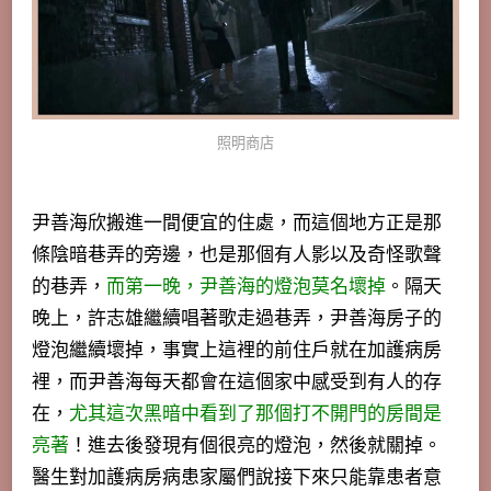
照明商店
尹善海欣搬進一間便宜的住處，而這個地方正是那
條陰暗巷弄的旁邊，也是那個有人影以及奇怪歌聲
的巷弄，
而第一晚，尹善海的燈泡莫名壞掉
。隔天
晚上，許志雄繼續唱著歌走過巷弄，尹善海房子的
燈泡繼續壞掉，事實上這裡的前住戶就在加護病房
裡，而尹善海每天都會在這個家中感受到有人的存
在，
尤其這次黑暗中看到了那個打不開門的房間是
亮著
！進去後發現有個很亮的燈泡，然後就關掉。
醫生對加護病房病患家屬們說接下來只能靠患者意