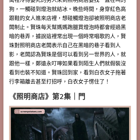
寓裡冷得要死的男人來到照明商店要找一直在叫的
狗，一觸碰到燈泡就結冰。晚些時間，身穿紅色高
跟鞋的女人進來店裡，想碰觸燈泡卻被照明商店老
闆制止。賢珠每天幫媽媽跑腿買燈泡時都會經過黑
暗的巷弄，據說這裡常出現一個時常唱歌的人，賢
珠對照明商店老闆表示自己在黑暗的巷子看到人
影，
老闆認為賢珠是個可以看到另一世界的人
，就
跟他一樣，鄭遠永叮嚀如果看到陌生人們就假裝沒
看到也裝不知道。賢珠回到家，看到白衣女子拖著
行李箱離去甚至打招呼，白衣女子愣住了！
《照明商店》第2集｜門