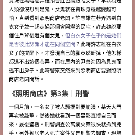
賢珠在黑暗巷弄裡預告紅色高跟鞋女子，本以為是
人類卻沒想到是鬼，女鬼就在賢珠身邊越變越可
怕，直到看到照明商店老闆。許志雄在巷弄遇到白
衣女子並一起走過那個會開燈的民宅，
許志雄說那
個住戶背後還有個女鬼
，
但白衣女子在乎的是她們
是否彼此認識才能在同個空間
？此時許志雄在白衣
女子的提醒下，才發現自己的腳竟然斷掉，他怎樣
都逃不出這個巷弄，而在屋內的尹善海因為見鬼而
逃不出房子。此時警察突然來到照明商店要對照明
商店老闆問話。
《照明商店》第3集｜刑警
一個月前，一名女子被人騷擾到要崩潰，某天大門
再次被敲擊，然後她就看到一個黑影直撲自己而
來，最後墜樓。刑警調查公寓縱火案很快就抓到兇
手，另外獨居老人死亡案件又是刑警去調查，現場