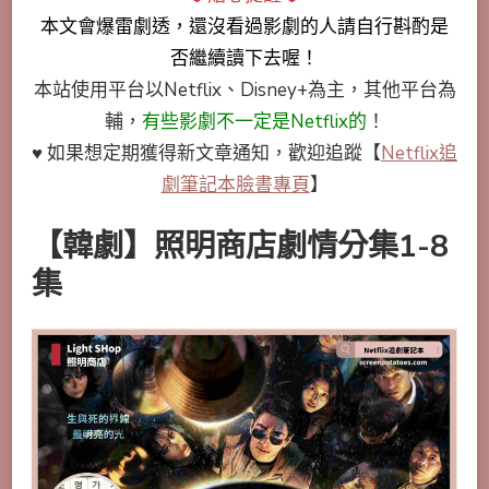
本文會
爆雷劇透
，還沒看過影劇的人請自行斟酌是
否繼續讀下去喔！
本站使用平台以Netflix、Disney+為主，其他平台為
輔，
有些影劇不一定是Netflix的
！
♥ 如果想定期獲得新文章通知，歡迎追蹤
【
Netflix追
劇筆記本臉書專頁
】
【韓劇】照明商店劇情分集1-8
集