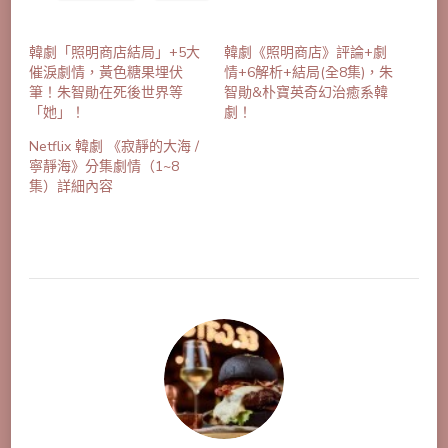
韓劇「照明商店結局」+5大
韓劇《照明商店》評論+劇
催淚劇情，黃色糖果埋伏
情+6解析+結局(全8集)，朱
筆！朱智勛在死後世界等
智勛&朴寶英奇幻治癒系韓
「她」！
劇！
Netflix 韓劇 《寂靜的大海 /
寧靜海》分集劇情（1~8
集）詳細內容