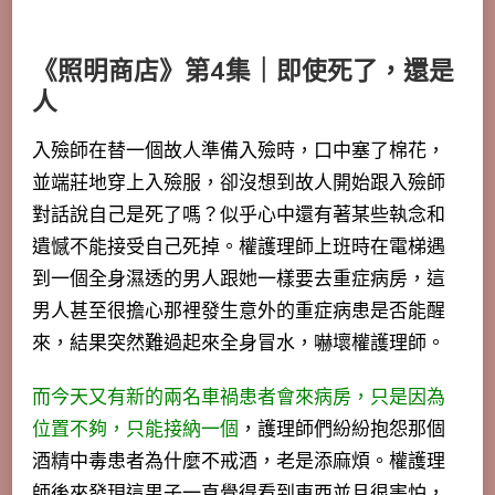
《照明商店》第4集｜即使死了，還是
人
入殮師在替一個故人準備入殮時，口中塞了棉花，
並端莊地穿上入殮服，卻沒想到故人開始跟入殮師
對話說自己是死了嗎？似乎心中還有著某些執念和
遺憾不能接受自己死掉。權護理師上班時在電梯遇
到一個全身濕透的男人跟她一樣要去重症病房，這
男人甚至很擔心那裡發生意外的重症病患是否能醒
來，結果突然難過起來全身冒水，嚇壞權護理師。
而今天又有新的兩名車禍患者會來病房，只是因為
位置不夠，只能接納一個
，護理師們紛紛抱怨那個
酒精中毒患者為什麼不戒酒，老是添麻煩。權護理
師後來發現這男子一直覺得看到東西並且很害怕，