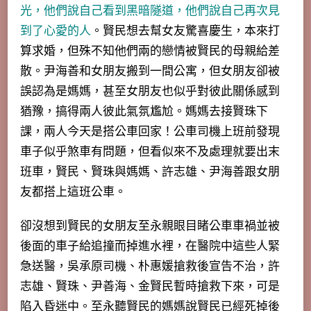
光，他們說自己看到黑暗隧道，他們說自己再次見
到了心愛的人
。賢民想去幫女友驚喜慶生，本來打
算求婚，但殊不知他們兩的戀情被賢民的母親給差
散。尹海善和女朋友搬到一間公寓，但女朋友卻被
誤認為是媽媽，甚至女朋友也似乎對彼此關係感到
猶豫，搞得兩人彼此氣氛尷尬。媽媽去接賢珠下
課，兩人今天是搭公車回家！公車司機上班前發現
車子似乎煞車有問題，但看似來不及處理就要出末
班車，賢民、賢珠與媽媽、許志雄、尹海善跟女朋
友都搭上這班公車。
卻沒想到賢民的女朋友至永親眼目睹公車車禍並被
後面的車子給追撞而掉進水裡，在醫院中這些人緊
急送醫，吳承原司機、朴惠媛搶救後宣告不治，許
志雄、賢珠、尹善海、金賢民暫時搶救下來，可是
陷入昏迷中。至永聽賢民的媽媽說賢民已經死掉後