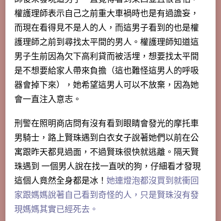
權護理師表示自己之前重大車禍時也是有過譫妄，
而現在看得見不是人的人，而這男子看到的也是權
護理師之前到尋找太平間的男人。權護理師知道這
男子生前因為欠下高利貸而被活埋，想要找太平間
是不想要給家人帶來負擔（這也難怪這男人的呼吸
器會掉下來），她希望這男人可以不放棄，因為她
會一直注入意志。
刑警在照明商店問有沒有看到眼睛會發光的摩托車
男騎士，路上賢珠遇到白衣女子說著她們以前在公
寓跟昨天都見過面，不過賢珠很快就逃離。隔天賢
珠遇到 一個男人說在找一直吠的狗，仔細看才發現
這個人竟然全身都是冰！
她連燈泡都沒買到就衝回
家跟媽媽說著自己看到奇怪的人，只是賢珠沒有發
現媽媽其實已經死去。