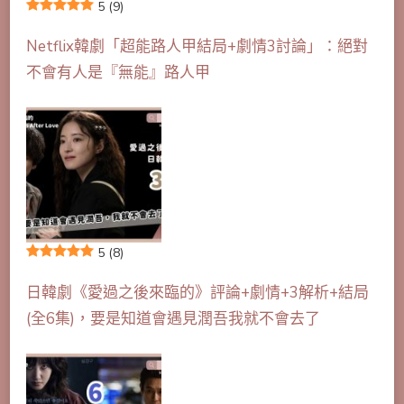
5
(9)
Netflix韓劇「超能路人甲結局+劇情3討論」：絕對
不會有人是『無能』路人甲
5
(8)
日韓劇《愛過之後來臨的》評論+劇情+3解析+結局
(全6集)，要是知道會遇見潤吾我就不會去了