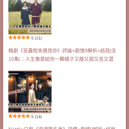
5
(21)
韓劇《苦盡柑來遇見你》評論+劇情9解析+結局(全
16集)：人生像是給你一顆橘子又酸又甜又苦又澀
5
(14)