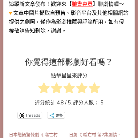
追蹤新文章發布！歡迎來【
臉書專頁
】聊劇情喔～
♥
文章中圖片擷取自預告、影音平台及其他相關網站
提供之劇照，僅作為影劇推薦與評論所用，如有侵
權敬請告知刪除，謝謝。
你覺得這部影劇好看嗎？
點擊星星來評分
評分統計
4.8
/ 5. 評分人數：
5
Threads
更多
日本懸疑驚悚劇《 噬亡村
日劇《 噬亡村 第2集劇情、