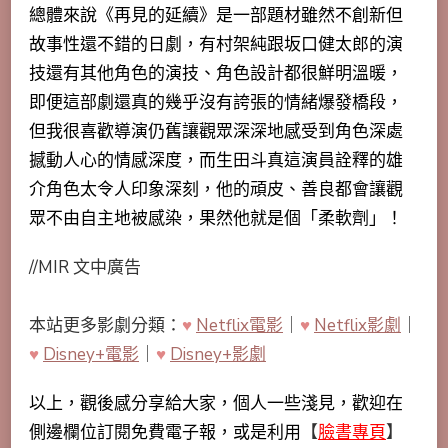
總體來說
《再見的延續》是一部題材雖然不創新但
故事性還不錯的日劇，有
村架純跟坂口健太郎的演
技還有其他角色的演技、角色設計都很鮮明溫暖，
即便這部劇還真的幾乎沒有誇張的情緒爆發橋段，
但我很喜歡導演仍舊讓觀眾深深地感受到角色深處
撼動人心的情感深度，而生田斗真這演員詮釋的雄
介角色太令人印象深刻，他的頑皮、善良都會讓觀
眾不由自主地被感染，果然他就是個「柔軟劑」！
//MIR 文中廣告
本站更多影劇分類：
♥
Netflix電影
｜
♥
Netflix影劇
｜
♥
Disney+電影
｜
♥
Disney+影劇
以上，觀後感分享給大家，個人一些淺見，歡迎在
側邊欄位訂閱免費電子報，或是利用
【
臉書專頁
】