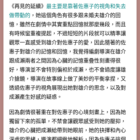
《再見的延續》
最主要是靠著佐惠子的視角和失去
做帶動的
，她這個角色有很多跟
未婚夫雄介的回
憶，雖然在劇情中其實重點回憶就那麼幾段，而且
有時候蠻重複提起，不過短短的片段就可以精準讓
觀眾一直感受到雄介對佐惠子的愛，因此隨著的佐
惠子對雄介的記憶和回憶，
我覺得編劇導演在雄介
跟成瀨兩者之間因為心臟的記憶重疊性刻畫得很
好
，導演並不會特別偏袒於成瀨，也不會過度讓雄
介搶鏡，導演在故事線上做了美妙的平衡拿捏，又
透過佐惠子的視角展現出她對雄介的思念，以及對
成瀨產生好感的疑惑。
因為劇情很著重在對佐惠子的心境刻畫上，因為她
獨留下來的孤單，不禁會讓觀眾感受到她的
壓抑，
雄介的心臟把成瀨給帶到她眼前，她的抉擇和內心
深處的思緒，導演都細緻地
解析，因為佐惠子這個