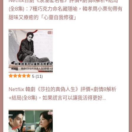
Netflix日劇《浪漫匿名者》評價+劇情8解析+結局
(全8集)：7種巧克力命名藏隱喻，韓孝周小栗旬帶有
甜味又療癒的「心靈自我修復」
5
(11)
Netflix 韓劇《莎拉的真偽人生》評價+劇情8解析
+結局(全8集)，如果謊言可以讓我活得更好…