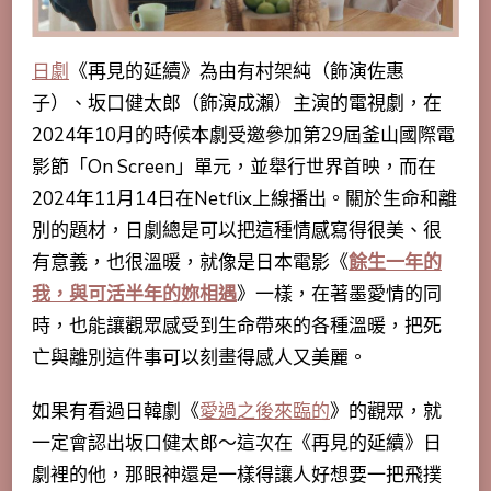
日劇
《再見的延續》為由有村架純（飾演佐惠
子）、坂口健太郎（飾演成瀨）主演的電視劇，在
2024年10月的時候本劇受邀參加第29屆釜山國際電
影節「On Screen」單元，並舉行世界首映，而在
2024年11月14日在Netflix上線播出。關於生命和離
別的題材，日劇總是可以把這種情感寫得很美、很
有意義，也很溫暖，就像是日本電影《
餘生一年的
我，與可活半年的妳相遇
》一樣，在著墨愛情的同
時，也能讓觀眾感受到生命帶來的各種溫暖，把死
亡與離別這件事可以刻畫得感人又美麗。
如果有看過日韓劇《
愛過之後來臨的
》的觀眾，就
一定會認出坂口健太郎～這次在《再見的延續》日
劇裡的他，那眼神還是一樣得讓人好想要一把飛撲