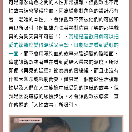
可是雖然角色之間的人性非常複雜，但觀眾也不用
怕故事線會變得狗血，因為編劇對角色的設計都有
著「
溫暖的本性」，會讓觀眾不禁被他們的可愛和
善良所吸引（例如雄介彈著琴對佐惠子笑的那場戲
真的有夠天真和可愛！），
我總是喜歡日劇可以把
愛的複雜度變得溫暖又真摯，日劇總是看到愛好的
一面
，而不會用灑狗血的故事來強調愛的陰暗面，
這能讓觀眾夠著重在看到愛給人帶來的溫度。所以
即便
《再見的延續》
節奏真的蠻緩慢，而且也沒有
什麼大懸念或戲劇衝突，僅只是一個關於生活複雜
性以及人們在人生旅途中感受到的情感的故事，但
就是因為這樣的緩慢步調，才會讓觀眾被導演一直
在傳遞的「人性故事」所吸引。