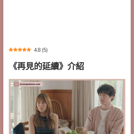
4.8
(
5
)
《再見的延續》介紹