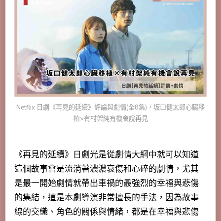
Netflix 日劇《再見的延續》評論與劇情(全8集)，坂口健太郎心臟移
植×有村架純有機會說再見
《再見的延續》日劇光是從劇情大綱中就可以知道
這個故事會是流淌著濃濃哀傷和心碎的劇情，尤其
是最一開始劇情就帶出車禍的最強烈的幸福與悲傷
的集結，這是本劇導演非常擅長的手法，因為故事
線的交織、角色的關係與情緒，都是在幸福與悲傷