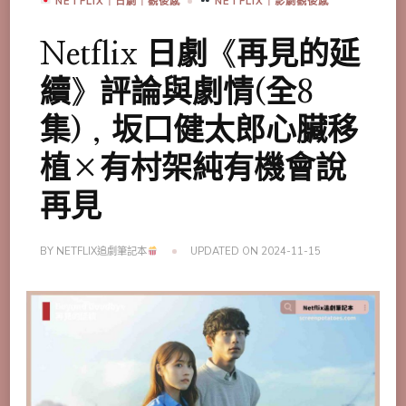
NETFLIX｜日劇｜觀後感
NETFLIX｜影劇觀後感
Netflix 日劇《再見的延
續》評論與劇情(全8
集)，坂口健太郎心臟移
植×有村架純有機會說
再見
BY
NETFLIX追劇筆記本
UPDATED ON
2024-11-15