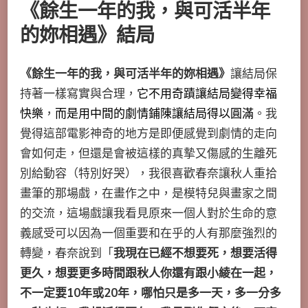
《餘生一年的我，與可活半年
的妳相遇》
結局
《餘生一年的我，與可活半年的妳相遇》
讓結局保
持著一樣寫實與合理，
它不用奇蹟讓結局變得幸福
快樂
，
而是用中間的劇情鋪陳讓結局得以圓滿
。我
覺得這部電影神奇的地方是即便感覺到劇情的走向
會如何走，但還是會被這樣的真摯又傷感的生離死
別給動容（特別好哭），我很喜歡春奈讓秋人重拾
畫筆的那場戲，在畫作之中，是模特兒與畫家之間
的交流，這場戲讓我看見原來一個人對於生命的意
義感受可以因為一個重要和在乎的人有那麼強烈的
轉變，春奈說到「
我現在已經不想要死，想要活得
更久，想要更多時間跟秋人你還有跟小綾在一起，
不一定要10年或20年，哪怕只是多一天，多一分多