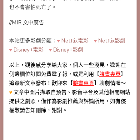
也不會害怕死亡了。
//MIR 文中廣告
本站更多影劇分類：
♥
Netflix電影
｜
♥
Netflix影劇
｜
♥
Disney+電影
｜
♥
Disney+影劇
以上，觀後感分享給大家，個人一些淺見，歡迎在
側邊欄位訂閱免費電子報，或是利用
【
臉書專頁
】
追蹤新文章發布！歡迎來【
臉書專頁
】聊劇情喔～
♥
文章中圖片擷取自預告、影音平台及其他相關網站
提供之劇照，僅作為影劇推薦與評論所用，如有侵
權敬請告知刪除，謝謝。