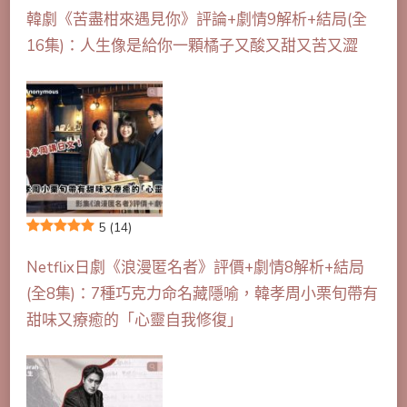
韓劇《苦盡柑來遇見你》評論+劇情9解析+結局(全
16集)：人生像是給你一顆橘子又酸又甜又苦又澀
5
(14)
Netflix日劇《浪漫匿名者》評價+劇情8解析+結局
(全8集)：7種巧克力命名藏隱喻，韓孝周小栗旬帶有
甜味又療癒的「心靈自我修復」