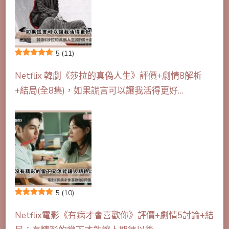
5
(11)
Netflix 韓劇《莎拉的真偽人生》評價+劇情8解析
+結局(全8集)，如果謊言可以讓我活得更好…
5
(10)
Netflix電影《有病才會喜歡你》評價+劇情5討論+結