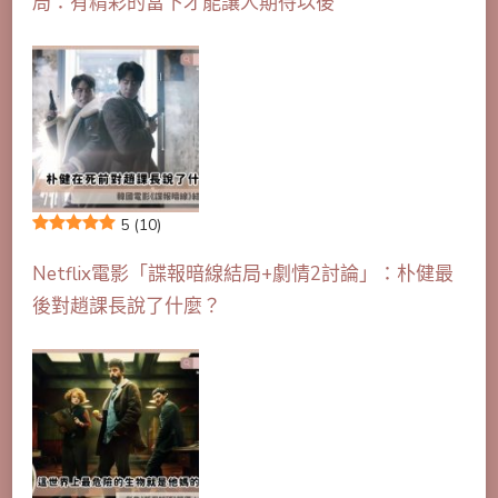
局：有精彩的當下才能讓人期待以後
5
(10)
Netflix電影「諜報暗線結局+劇情2討論」：朴健最
後對趙課長說了什麼？