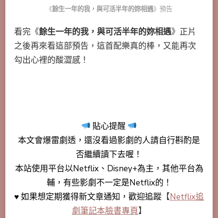
《
餘生一年的我，與可活半年的妳相遇
》預告
看完《
餘生一年的我，與可活半年的妳相遇
》正片
之後再來看這部預告，這首配樂真的棒，又能再次
勾出心裡的酸澀感！
貼心提醒
本文會
爆雷劇透
，還沒看過影劇的人請自行斟酌是
否繼續讀下去喔！
本站使用平台以Netflix、Disney+為主，其他平台為
輔，有些影劇不一定是Netflix的！
♥ 如果想定期獲得新文章通知，歡迎追蹤
【
Netflix追
劇筆記本臉書專頁
】