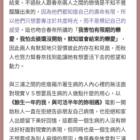
結束，不過秋人跟春奈兩人之間的戀情是不知不覺
醞釀出來的，
因為他們都知道自己的壽命有限，所
以他們只想要專注於共度時光，而不是標記自己的
感受
，這也吻合春奈所講的「
我害怕有限期的戀
愛，我怕去談還沒開始，就知道會結束的戀愛」
，
因此兩人有默契地只習慣彼此的存在和見面，而秋
人也努力幫春奈找到能讓她有想要活下去的慾望和
動力。
與三浦之間的疙瘩揭示著生病的人內心裡的無法面
對現實ＶＳ想要爲生病的人做點什麼的用心，以
《餘生一年的我，與可活半年的妳相遇》
電影一開
始秋人一直在拒絕告訴朋友自己病情，也拒絕和家
人出遊留下美好回憶，這都是一個生病的人沒有辦
法好好面對現實的表現，但同時也是一個生病的人
不想要成為別人麻煩的原因，像是春奈故意對三浦