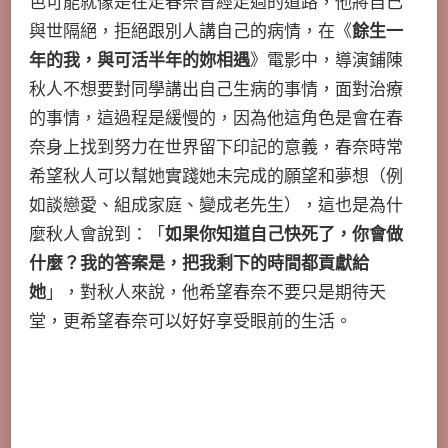
色可能就像是在走春奈曾經走過的道路，他將自己
與世隔絕，拒絕跟別人講自己的病情，在《
餘生一
年的我，與可活半年的妳相遇
》電影中，導演鋪陳
秋人不想要對同學講出自己生病的事情，面對治療
的事情，這過程是緩慢的，因為他這角色是會在春
奈身上找到努力在世界留下印記的意義，春奈時常
希望秋人可以幫她實踐她未完成的願望和夢想（例
如談戀愛、組成家庭、變成老先生），這也是為什
麼秋人會說到：「
如果你知道自己快死了，你會做
什麼？我的答案是，把我剩下的時間都貢獻給
她
」，對秋人來說，他希望春奈不要只是期待天
堂，更希望春奈可以好好享受眼前的生活。