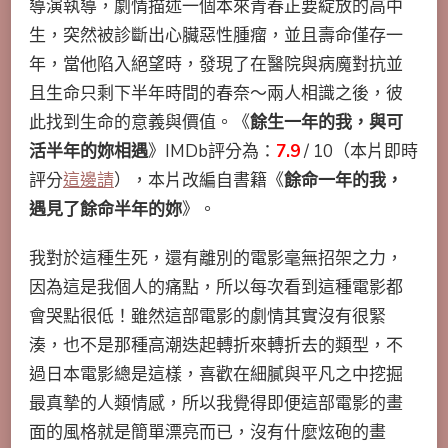
導演執導，劇情描述一個本來青春正要綻放的高中
生，突然被診斷出心臟惡性腫瘤，並且壽命僅存一
年，當他陷入絕望時，發現了在醫院與病魔對抗並
且生命只剩下半年時間的春奈～兩人相識之後，彼
此找到生命的意義與價值。《
餘生一年的我，與可
活半年的妳相遇
》IMDb評分為：
7.9
/ 10（本片即時
評分
這邊請
），本片改編自書籍《
餘命一年的我，
遇見了餘命半年的妳
》。
我對於這種生死，還有離別的電影毫無招架之力，
因為這是我個人的痛點，所以每次看到這種電影都
會哭點很低！雖然這部電影的劇情其實沒有很緊
湊，也不是那種高潮迭起轉折來轉折去的類型，不
過日本電影總是這樣，喜歡在細膩與平凡之中挖掘
最真摯的人類情感，所以我覺得即便這部電影的畫
面的風格就是簡單漂亮而已，沒有什麼炫砲的畫