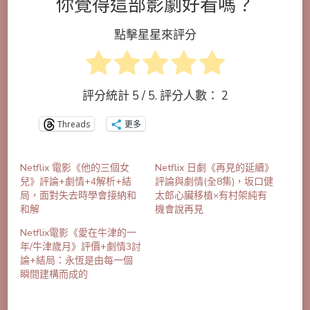
你覺得這部影劇好看嗎？
點擊星星來評分
評分統計
5
/ 5. 評分人數：
2
Threads
更多
Netflix 電影《他的三個女
Netflix 日劇《再見的延續》
兒》評論+劇情+4解析+結
評論與劇情(全8集)，坂口健
局，面對失去時學會接納和
太郎心臟移植×有村架純有
和解
機會說再見
Netflix電影《愛在牛津的一
年/牛津歲月》評價+劇情3討
論+結局：永恆是由每一個
瞬間建構而成的