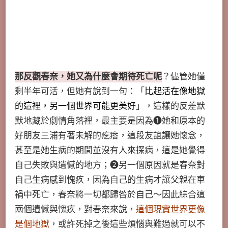
那反觀春奈，她又為什麼會期待死亡呢
？儘管她僅
剩半年可活，但她有說到一句：「
比起活在像地獄
的這裡，另一個世界可能更美好
」，這樣的反差默
默地藏於劇情角落裡，最主要是因為➊她和原本的
好朋友三浦有著未解的疙瘩，這段友誼讓她懷念，
甚至是她生病的期間並沒有人來探病，這是她覺得
自己失敗與遺憾的地方；➋另一個原因就是春奈對
自己生病感到愧疚，因為自己的生病才讓父親在車
禍中死亡，春奈將一切都歸咎於自己～因此綜合這
兩個遺憾與愧疚，對春奈來說，
這個現實世界更像
是個地獄
，或許死掉之後這些煩惱與難過就可以不