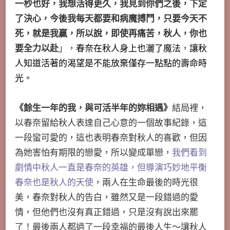
一秒也好，我想活得更久，我見到你們之後，下定
了決心，今後我每天都要和病魔搏鬥，只要今天不
死，就是我贏，所以說，即使再痛苦，秋人，你也
要全力以赴
」，
春奈在秋人身上也灑了魔法
，
讓秋
人知道活著的渴望是不能放棄僅存一點點的壽命時
光。
《餘生一年的我，與可活半年的妳相遇》
結局裡，
以春奈留給秋人表達自己心意的一個故事紀錄，這
一段蠻可愛的，這也表明春奈對秋人的喜歡，但因
為她害怕有期限的戀愛，所以變成單戀，
我們看到
劇情中秋人一直是春奈的英雄，但導演巧妙地平衡
春奈也是秋人的天使
，兩人在生命最後的時光很
美，春奈對秋人的告白，雖然又是一段錯過的愛
情，但他們也沒有真正錯過，只是沒有說出來罷
了！最後兩人都過了一段幸福的最後人生～讓秋人