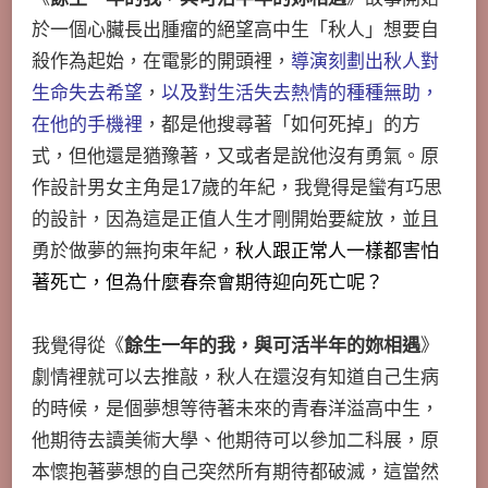
於一個心臟長出腫瘤的絕望高中生「秋人」想要自
殺作為起始，在電影的開頭裡，
導演刻劃出秋人對
生命失去希望
，
以及對生活失去熱情的種種無助，
在他的手機裡
，都是他搜尋著「如何死掉」的方
式，但他還是猶豫著，又或者是說他沒有勇氣。原
作設計男女主角是17歲的年紀，我覺得是蠻有巧思
的設計，因為這是正值人生才剛開始要綻放，並且
勇於做夢的無拘束年紀，
秋人跟正常人一樣都害怕
著死亡，但為什麼春奈會期待迎向死亡呢？
我覺得從《
餘生一年的我，與可活半年的妳相遇
》
劇情裡就可以去推敲，秋人在還沒有知道自己生病
的時候，是個夢想等待著未來的青春洋溢高中生，
他期待去讀美術大學、他期待可以參加二科展，原
本懷抱著夢想的自己突然所有期待都破滅，這當然