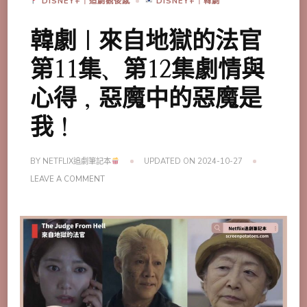
DISNEY+｜追劇觀後感
DISNEY+｜韓劇
韓劇｜來自地獄的法官
第11集、第12集劇情與
心得，惡魔中的惡魔是
我！
BY
NETFLIX追劇筆記本
UPDATED ON
2024-10-27
ON
LEAVE A COMMENT
韓
劇
｜
來
自
地
獄
的
法
官
第