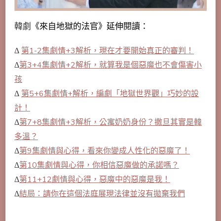
韓劇
《來自地獄的法官》延伸閱讀：
Δ
第1-2集劇情+3解析，現在才要開始真正的審判！
Δ
第3+4集劇情+2解析，就算我是個惡魔也不會傷害小
孩
Δ
第5+6集劇情+解析，編劇「地獄世界觀」巧妙的設
計！
Δ
第7+8集劇情+3解析，公寓奶奶身份？撒旦其實是韓
多溫？
Δ
第9集劇情與心得，看來你變成人性化的惡魔了！
Δ
第10集劇情與心得，你相信惡魔做的承諾嗎？
Δ
第11+12劇情與心得，惡魔中的惡魔是我！
Δ
結局：請你在這個法庭展現法律並沒有拋棄我們