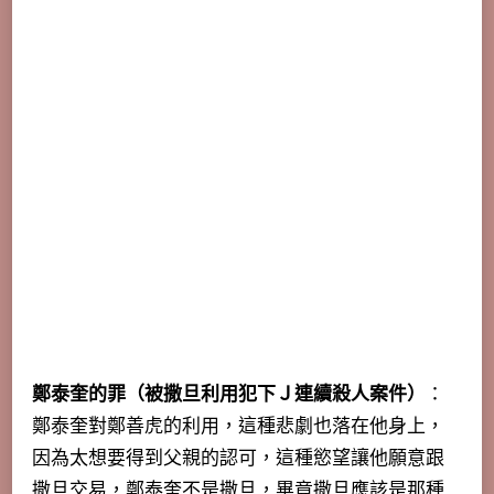
鄭泰奎的罪（被撒旦利用犯下Ｊ連續殺人案件）
：
鄭泰奎對鄭善虎的利用，這種悲劇也落在他身上，
因為太想要得到父親的認可，
這種慾望讓他願意跟
撒旦交易
，鄭泰奎不是撒旦，畢竟撒旦應該是那種