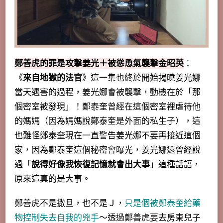
鄭善虎的罪是攻擊姜光＋被慫恿氣襲擊金昭英
：
《
來自地獄的法官
》這一集也終於開始揭曉姜光娜
當天遇害的過程，姜光娜會被襲擊，動機在於「
那
個密室被發現
」！鄭泰奎曾經在這個密室裡虐待他
的媽媽（因為媽媽說鄭泰奎是外面的私生子），這
也難怪鄭泰奎現在一直警告姜光娜不要再接近這個
家，因為鄭泰奎這個秘密會曝光，姜光娜還曾經說
過「
說得好像我恢復記憶就會出大事
」這種話語，
原來這真的是大事。
鄭善虎不是撒旦，也不是Ｊ，
只是個被鄭泰奎給藥
物控制失去自我的兇手
～透過鄭善虎要去房東兒子