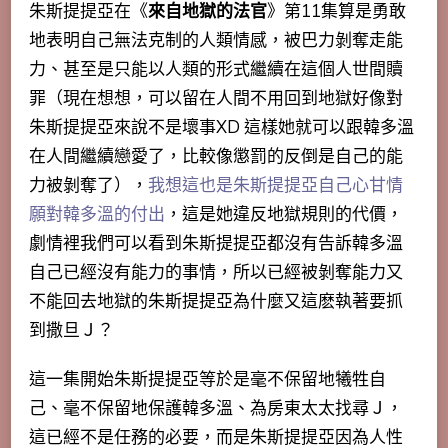
朱斯提提亞在《
來自地獄的法官
》第11集算是勇敢
地表明自己無法克制的人類情感，被巴力剝奪走能
力、甚至是只能以人類的形式繼續在這個人世間贖
罪（現在想想，可以留在人間不用回到地獄好像對
朱斯提提亞來說不是壞事XD 這樣她就可以跟韓多溫
在人間繼續戀愛了，比較像懲罰的反倒是自己的能
力被剝奪了），
我想這也是朱斯提提亞自己心甘情
願對韓多溫的付出
，這是她違反地獄規則的代價，
劇情裡我們可以看到朱斯提提亞都沒有告訴韓多溫
自己已經沒有能力的事情，所以已經被剝奪能力又
不能回去地獄的朱斯提提亞為什麼又這麽執著要抓
到撒旦Ｊ？
這一集開始朱斯提提亞等於是毫不保留地犧牲自
己、
毫不保留地保護韓多溫、為房東太太找尋Ｊ，
這已經不是任務的必要，而是朱斯提提亞因為人性