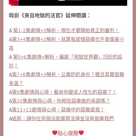
韓劇
《來自地獄的法官》延伸閱讀：
Δ
第1-2集劇情+3解析，現在才要開始真正的審判！
Δ
第3+4集劇情+2解析，就算我是個惡魔也不會傷害小
孩
Δ
第5+6集劇情+解析，編劇「地獄世界觀」巧妙的設
計！
Δ
第7+8集劇情+3解析，公寓奶奶身份？撒旦其實是韓
多溫？
Δ
第9集劇情與心得，看來你變成人性化的惡魔了！
Δ
第10集劇情與心得，你相信惡魔做的承諾嗎？
Δ
第11+12劇情與心得，惡魔中的惡魔是我！
Δ
結局：請你在這個法庭展現法律並沒有拋棄我們
貼心提醒