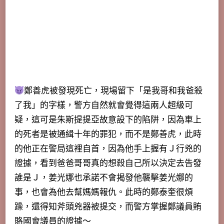
鄭善虎被發現死亡，現場留下「是我哥和我爸殺
了我」的字樣，警方自然就會覺得這兩人超級可
疑，這可是朱斯提提亞故意設下的陷阱，因為車上
的死者是被通緝十年的罪犯，而不是鄭善虎，此時
的他正在警局這裡自首，
因為他手上握有Ｊ行兇的
證據，看到爸爸哥哥真的想殺自己所以決定去告發
誰是Ｊ
，姜光娜也承諾不會揭發他襲擊姜光娜的
事，也會為他去幫媽媽報仇。此時的鄭泰奎很煩
躁，還得知斧頭兇器被提交，而警方掌握鄭議員賄
賂國會議員的證據～