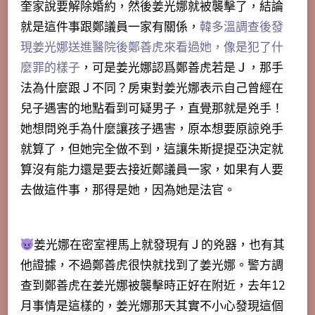
奎家說要解除婚約，然後姜光娜就被襲擊了，結論
就是這件事跟鄭議員一家有關係，
韓多溫調查後發
現姜光娜送進醫院後鄭善虎來看過她，像是犯了什
麼罪的樣子
，可是姜光娜認爲鄭善虎若是Ｊ，那手
法為什麼跟Ｊ不同？房東對姜光娜表示自己曾經在
兒子遇害的地點看到可疑男子，直覺那就是兇手！
她想問兇手為什麼讓孩子遇害，原本想要原諒兇手
就算了，但她完全做不到，這讓朱斯提提亞決定就
算沒有能力還是要去接近鄭議員一家，如果有人要
去做這件事，那得是她，因為她是法官。
姜光娜在密室裡馬上就發現有Ｊ的兇器，也有其
他證據
，不過鄭善虎很快就找到了姜光娜。警方調
查到鄭善虎在姜光娜被襲擊時正好在附近，去年12
月事情是這樣的，姜光娜那天其實不小心發現這個