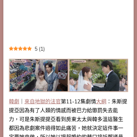
5
(
1
)
韓劇
｜
來自地獄的法官
第11-12集劇情
大綱
：朱斯提
提亞因為有了人類的情感而被巴力給懲罰失去能
力，可是朱斯提提亞看到房東太太與韓多溫這醫生
都因為悲劇案件過得如此痛苦，她就決定這件事一