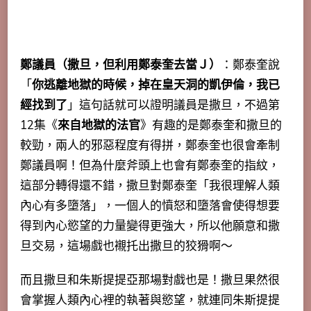
鄭議員（撒旦，但利用鄭泰奎去當Ｊ）
：鄭泰奎說
「
你逃離地獄的時候，掉在皇天洞的凱伊倫，我已
經找到了
」這句話就可以證明議員是撒旦，不過第
12集《
來自地獄的法官
》有趣的是鄭泰奎和撒旦的
較勁，兩人的邪惡程度有得拼，鄭泰奎也很會牽制
鄭議員啊！但為什麼斧頭上也會有鄭泰奎的指紋，
這部分轉得還不錯，撒旦對鄭泰奎「我很理解人類
內心有多墮落」，一個人的憤怒和墮落會使得想要
得到內心慾望的力量變得更強大，所以他願意和撒
旦交易，這場戲也襯托出撒旦的狡猾啊～
而且撒旦和朱斯提提亞那場對戲也是！撒旦果然很
會掌握人類內心裡的執著與慾望，就連同朱斯提提