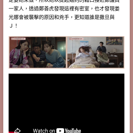
定要她來做，所以她以提起婚約的藉口接近鄭議員
一家人，透過鄭善虎發現這裡有密室，也才發現姜
光娜會被襲擊的原因和兇手，更知道誰是撒旦與
Ｊ！