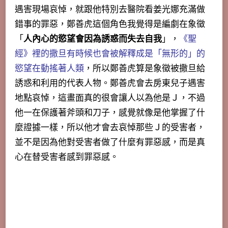
遇害現場哀悼，就跟他特別去醫院看姜光娜充滿做
錯事的罪惡，鄭善虎這個角色我覺得是編劇在象徵
「
人內心的慾望會因為誘惑而失去自我
」，
《聖
經》裡的撒旦有時候也會被解釋成是「無形的」的
慾望在動搖著人類
，所以鄭善虎算是象徵被撒旦給
誘惑和利用的代表人物。鄭善虎會去房東兒子遇害
地點哀悼，這畫面真的很會讓人以為他是Ｊ，不過
他一在保護著斧頭和刀子，感覺就像是他掌握了什
麼證據一樣，所以他才會去哀悼那些Ｊ的受害者，
並不是因為他對受害者做了什麼有罪惡感，而是真
心在替受害者感到罪惡感。