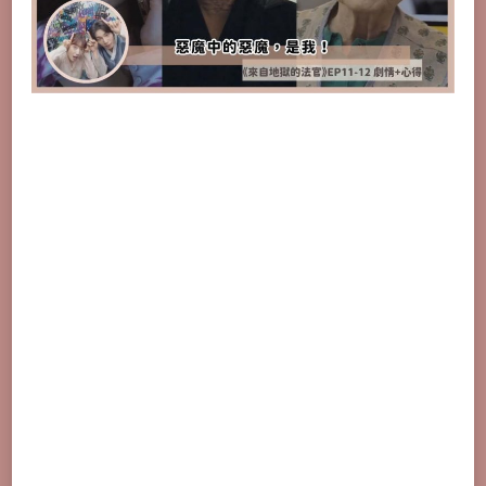
11
集、
第
12
集
劇
情
與
心
得，
惡
魔
中
的
惡
魔
是
我！