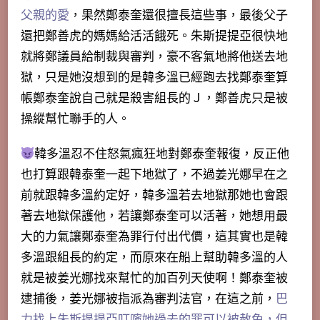
父親的愛
，果然鄭泰奎還很擅長這些事，最後父子
還把鄭善虎的媽媽給活活餓死。朱斯提提亞很快地
就將鄭議員給制裁與審判，豪不客氣地將他送去地
獄，只是她沒想到的是韓多溫已經跑去找鄭泰奎算
帳鄭泰奎說自己就是殺害組長的Ｊ，鄭善虎只是被
操縱幫忙聯手的人。
韓多溫忍不住怒氣瘋狂地對鄭泰奎報復，反正他
也打算跟韓泰奎一起下地獄了，不過姜光娜早在之
前就跟韓多溫約定好，韓多溫若去地獄那她也會跟
著去地獄保護他，若讓鄭泰奎可以活著，她想用最
大的力氣讓鄭泰奎為罪行付出代價，這其實也是韓
多溫跟組長的約定，而原來在船上幫助韓多溫的人
就是被姜光娜找來幫忙的加百列天使啊！鄭泰奎被
逮捕後，姜光娜被指派為審判法官，在這之前，
巴
力找上朱斯提提亞叮嚀她過去的罪可以被赦免，但