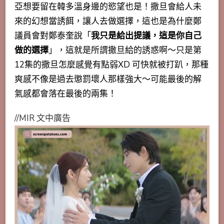
亞想要留在韓多溫身邊的慾望也是！
撒旦會給人未
來的幻想當誘餌，讓人去做選擇
，這也是為什麼鄭
議員會對鄭泰奎說「
我只是給出提議，這是你自己
做的選擇
」，這就是所謂撒旦給的誘惑啊～只是第
12集的撒旦怎麼感覺有點弱XD 可快就被打趴，那種
爽感不像是過去懲罰壞人那樣強大～可能最後的解
氣感都會落在最後的兩集！
//MIR 文中廣告