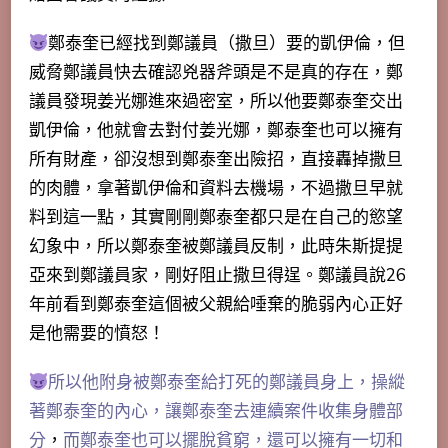
鄭泰奎已經找到鄭議員（撒旦）要的凱伊倫，但
威脅鄭議員快去確認兇器斧頭是不是真的存在，鄭
議員發現姜光娜進來過密室，所以他要鄭泰奎交出
凱伊倫，他就會去對付姜光娜，鄭泰奎也可以擁有
所有財產，卻沒想到鄭泰奎出險招，直接轟掉撒旦
的肉體，拿著凱伊倫和資料去機場，不過撒旦早就
料到這一點，
其實剛剛鄭泰奎都只是在自己的慾望
幻象
中，所以鄭泰奎被鄭議員反制，此時朱斯提提
亞來到鄭議員家，剛好阻止撒旦得逞。鄭議員說26
年前看到鄭泰奎這個被父親給唾棄的脆弱內心正好
是他需要的憤怒！
所以他附身被鄭泰奎給打死的鄭議員身上，操縱
著鄭泰奎的內心，讓鄭泰奎去連續案件收集身體部
分
，
而鄭泰奎也可以擺脫貧窮，還可以擁有一切和