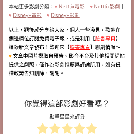
本站更多影劇分類：
♥
Netflix電影
｜
♥
Netflix影劇
｜
♥
Disney+電影
｜
♥
Disney+影劇
以上，觀後感分享給大家，個人一些淺見，歡迎在
側邊欄位訂閱免費電子報，或是利用
【
臉書專頁
】
追蹤新文章發布！歡迎來【
臉書專頁
】聊劇情喔～
♥
文章中圖片擷取自預告、影音平台及其他相關網站
提供之劇照，僅作為影劇推薦與評論所用，如有侵
權敬請告知刪除，謝謝。
你覺得這部影劇好看嗎？
點擊星星來評分