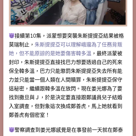
接續第10集，派蒙想要突襲朱斯提提亞結果被格
莫瑞制止，
朱斯提提亞可以理解峨瓏為了任務背叛
她，但不能原諒的是她要傷害韓多溫
，最終派蒙被
封印，朱斯提提亞直接找巴力想要透過自己的死來
保全韓多溫，巴力只能懲罰朱斯提提亞失去所有能
力並只能當一個人類在人間贖罪，朱斯提提亞保守
這秘密，繼續跟韓多溫在放閃。現在姜光娜為了要
找到撒旦與Ｊ，於是決定要直接跟鄭議員兒子結婚
入室調查，但對象這次換成鄭善虎，馬上她就看到
鄭善虎有個密室！
警察調查到姜光娜感覺是在事發前一天就在鄭泰