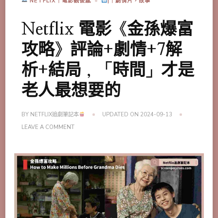
NETFLIX｜電影觀後感
|｜劇情片，故事
Netflix 電影《金孫爆富
攻略》評論+劇情+7解
析+結局，「時間」才是
老人最想要的
BY
NETFLIX追劇筆記本
UPDATED ON
2024-09-13
ON
LEAVE A COMMENT
NETFLIX
電
影
《金
孫
爆
富
攻
略》
評
論