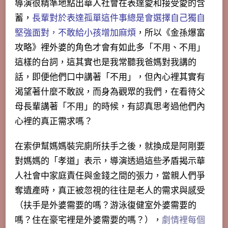
導演很精準地點出
華人社會在表達愛和接受愛的含
蓄
，
長輩對於表達孤單這件事總是會選擇自己獨自
堅強面對，不敢給小孩增加麻煩
，所以《金孫爆富
攻略》裡外婆的角色才會有如此多「
不用、不用
」
這樣的台詞，這其實也是我常聽我爸媽對我講的
話，即便他們口中講著「不用」，但內心裡其實有
渴望著什麼不敢說，而身為觀眾的我們，在看待父
母長輩講著「不用」的時候，有認真思考過他們內
心裡的真正需求嗎？
在索伊幫媽媽裝完廁所扶手之後，就換成是阿剛要
對媽媽的「孝道」表示，導演透過這些矛盾揭示華
人社會中家庭責任與金錢之間的張力，當親人們爭
奪遺產時，真正被忽視的往往是老人的需求與感受
（扶手是外婆需要的嗎？游泳復健室外婆需要的
嗎？住在豪宅裡是外婆需要的嗎？），
劇情裡每個