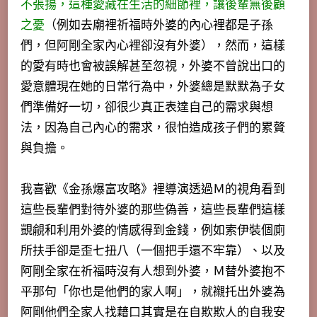
不張揚，這種愛藏在生活的細節裡，讓後輩無後顧
之憂
（例如去廟裡祈福時外婆的內心裡都是子孫
們，但阿剛全家內心裡卻沒有外婆），然而，這樣
的愛有時也會被誤解甚至忽視，外婆不曾說出口的
愛意體現在她的日常行為中，
外婆總是默默為子女
們準備好一切，卻很少真正表達自己的需求與想
法
，因為自己內心的需求，很怕造成孩子們的累贅
與負擔。
我喜歡《金孫爆富攻略》裡導演透過Ｍ的視角看到
這些長輩們對待外婆的那些偽善，這些長輩們這樣
覬覦和利用外婆的情感得到金錢，例如索伊裝個廁
所扶手卻是歪七扭八（一個把手還不牢靠）、以及
阿剛全家在祈福時沒有人想到外婆，Ｍ替外婆抱不
平那句「你也是他們的家人啊」，就襯托出外婆為
阿剛他們全家人找藉口其實是在自欺欺人的自我安