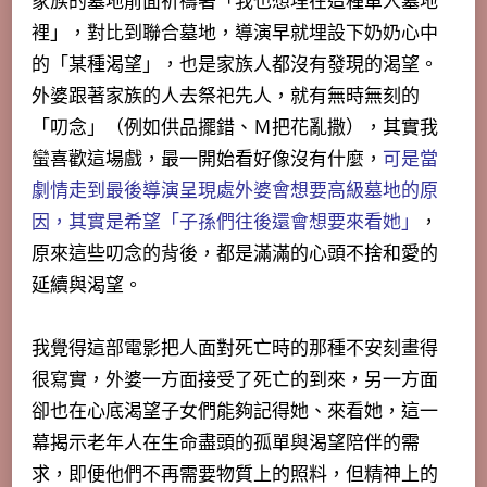
家族的墓地前面祈禱著「我也想埋在這種單人墓地
裡」，對比到聯合墓地，導演早就埋設下奶奶心中
的「某種渴望」，也是家族人都沒有發現的渴望。
外婆跟著家族的人去祭祀先人，就有無時無刻的
「叨念」（例如供品擺錯、Ｍ把花亂撒），其實我
蠻喜歡這場戲，最一開始看好像沒有什麼，
可是當
劇情走到最後導演呈現處外婆會想要高級墓地的原
因，其實是希望「子孫們往後還會想要來看她」
，
原來這些叨念的背後，都是滿滿的心頭不捨和愛的
延續與渴望。
我覺得這部電影把人面對死亡時的那種不安刻畫得
很寫實，外婆一方面接受了死亡的到來，另一方面
卻也在心底渴望子女們能夠記得她、來看她，這一
幕揭示老年人在生命盡頭的孤單與渴望陪伴的需
求，即便他們不再需要物質上的照料，但精神上的