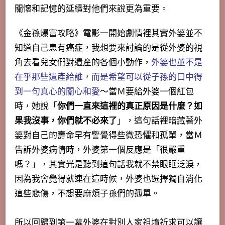
關懷和記憶的延續對他們來說更為重要。
《金孫爆富攻略》電影一開始劇情裡其實外婆並不
知道自己患有癌症，我想要來討論的是從外婆的視
角去看兒女們對遺產的各個小動作，
外婆也並不是
在乎那些遺產給誰，而是希望可以從子孫的口中得
到一句真心的關心和愛
～當Ｍ要給外婆一個紅包
時，她說「
你們一直來這裡的真正原因是什麼？如
果我沒事，你們就不必來了
」，
這句話裡暗藏著外
婆對自己的壽命早有警覺得些微恐懼和孤單
，當Ｍ
告訴外婆病情時，外婆第一個反應是「很嚴重
嗎？」，其實光是聽到這句話我就不禁眼眶泛淚，
因為我會覺得就連在這時候，外婆也選擇獨自消化
這些悲傷，不想要麻煩子孫們的孤單。
所以回歸到第一幕外婆在對別人家祖墳祈求可以讓