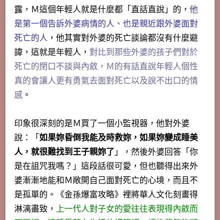
露，Ｍ這個年輕人就是什麼都「直話直說」的，
他
是第一個告訴外婆病情的人、也是親近跟外婆面對
死亡的人
，他其實對外婆的死亡談論都沒有什麼避
諱，這就是年輕人，
對比到那些外婆的孩子們對於
死亡的閉口不談與內斂，Ｍ的有話直說年輕人個性
真的會讓人更有勇氣去面對死亡以及說不出口的情
感
。
印象很深刻的是Ｍ買了一個小監視器，他對外婆
說：「
如果妳昏倒我能及時救妳，如果妳變成睡美
人，就很難找到王子親妳了
」，然後外婆回答「你
是在詛咒我嗎？」這段話很可愛，但也聽得出來外
婆漸漸地能和Ｍ敞開自己面對死亡的心境，而且不
是孤單的。《金孫爆富攻略》裡將華人文化刻畫得
淋漓盡致，
上一代人對子女的愛往往表現得內斂而