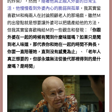
的炸魚），然而，
隨著他真正融入外婆的日常生
活，他慢慢看到外婆內心的脆弱與孤單
，我其實蠻
喜歡Ｍ和梅兩人在討論照顧老人的那場戲，雖然Ｍ
的出發點就是想要讓外婆可以把遺產給他的方法，
但我其實蠻喜歡梅給Ｍ的一些觀念和發現：「
你跟
外婆在一起的時候有聞到什麼味道嗎？如果只是聞
到老人味道，那代表你和她在一起的時間不夠長，
你要一直陪著她，直到沒有感覺為止
」、「
老年人
真正想要的，但卻永遠無法從後代那裡得到的是什
麼嗎？是時間
」