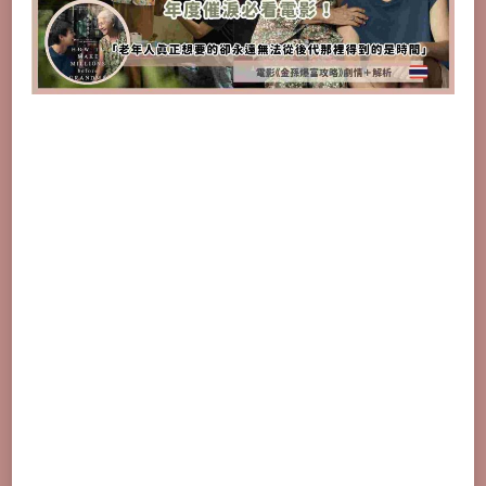
+劇
情
+7
解
析
+結
局，
「時
間」
才
是
老
人
最
想
要
的