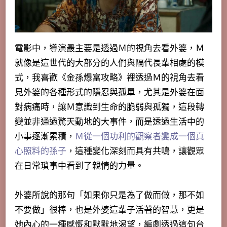
電影中，導演最主要是透過Ｍ的視角去看外婆，Ｍ
就像是這世代的大部分的人們與隔代長輩相處的模
式，我喜歡《金孫爆富攻略》裡
透過Ｍ的視角去看
見外婆的各種形式的隱忍與孤單
，尤其是外婆在面
對病痛時，讓Ｍ意識到生命的脆弱與孤獨，這段轉
變並非通過驚天動地的大事件，而是透過生活中的
小事逐漸累積，
Ｍ
從一個功利的觀察者變成一個真
心照料的孫子
，這種變化深刻而具有共鳴，讓觀眾
在日常瑣事中看到了親情的力量。
外婆所說的那句「
如果你只是為了做而做，那不如
不要做
」很棒，也是外婆這輩子活著的智慧，更是
她內心的一種感慨和默默地渴望，編劇透過這句台