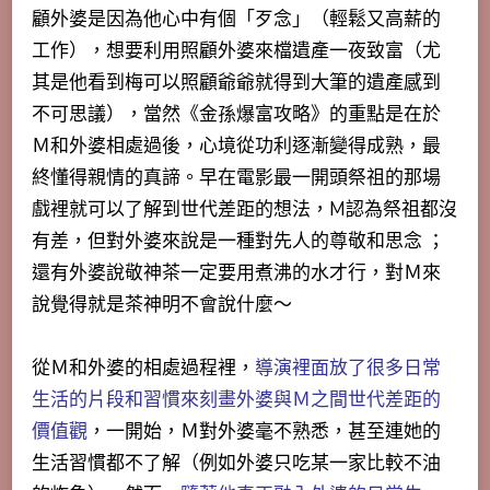
顧外婆是因為他心中有個「歹念」（輕鬆又高薪的
工作），想要利用照顧外婆來檔遺產一夜致富（尤
其是他看到梅可以照顧爺爺就得到大筆的遺產感到
不可思議），當然《金孫爆富攻略》的重點是在於
Ｍ和外婆相處過後，心境從功利逐漸變得成熟，最
終懂得親情的真諦。早在電影最一開頭祭祖的那場
戲裡就可以了解到世代差距的想法，M認為祭祖都沒
有差，但對外婆來說是一種對先人的尊敬和思念 ；
還有外婆說敬神茶一定要用煮沸的水才行，對Ｍ來
說覺得就是茶神明不會說什麼～
從Ｍ和外婆的相處過程裡，
導演裡面放了很多日常
生活的片段和習慣來刻畫外婆與Ｍ之間世代差距的
價值觀
，一開始，Ｍ對外婆毫不熟悉，甚至連她的
生活習慣都不了解（例如外婆只吃某一家比較不油