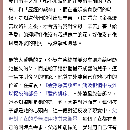
我們出生之前，都不知道他們在我出生前的「故
事」和「歷經的艱辛」，而在爸媽養育我們的時
候，是知道他們的付出很辛苦，可是看完《金孫爆
富攻略》之後，才會覺得我對父母「辛苦」害「給
予愛」的理解好像沒有我想像中的深，好像沒有像
Ｍ看外婆的視角一樣深摯和濃烈。
最讓人感動的是，外婆在臨終前並沒有遺產給照顧
她最久的Ｍ，而是給了她那個最不成器的兒子，這
一選擇引發Ｍ的憤怒，他質問外婆自己在她心中的
位置，在這裏，
《金孫爆富攻略》觸及親情中最難
以捉摸的部分：「愛的排序」
。外婆最終告訴Ｍ，
她不知道誰是她的第一名，因為對她而言，每個孩
子都是她的心頭肉。這一段對話反映了現實中，
父
母對子女的愛無法用物質來衡量
，每個子女都有自
己的困境與需求，父母所能做的，就是用自己僅有