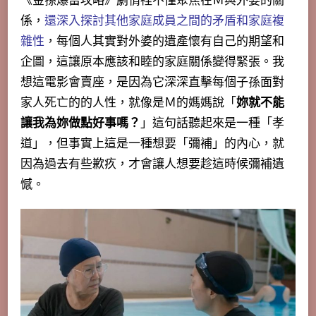
《金孫爆富攻略》劇情裡不僅聚焦在Ｍ與外婆的關
係，
還深入探討其他家庭成員之間的矛盾和家庭複
雜性
，每個人其實對外婆的遺產懷有自己的期望和
企圖，這讓原本應該和睦的家庭關係變得緊張。我
想這電影會賣座，
是因為它深深直擊每個子孫面對
家人死亡的的人性
，就像是Ｍ的媽媽說「
妳就不能
讓我為妳做點好事嗎？
」這句話聽起來是一種「孝
道」，但事實上這是一種想要「彌補」的內心，就
因為過去有些歉疚，才會讓人想要趁這時候彌補遺
憾。