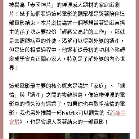
被譽為「泰國神片」的催淚感人題材的家庭戲劇
片！幾乎每個看過這部電影的觀眾都是哭著陪伴這
部電影結束，本片劇情講述一個夢想當著遊戲直播
主的孫子決定要找份「輕鬆又高薪的工作」，那就
是去照顧病重的外婆，渴望可以得到外婆的遺產，
但是這段相處過程中，他逐漸從最初的功利心態轉
變成學會真正關心家人，特別是了解外婆的內心世
界！
這部電影最主要的核心概念是講述「家庭」、「親
情」與「遺產」之間的複雜糾葛，像這樣催淚的電
影真的很久沒有遇過了，如果你也喜歡祖孫情的電
影，我也另外推薦一部Netflix可以觀賞的《
爺孫金
會騙
》，也是會讓人哭著結束的一部電影！