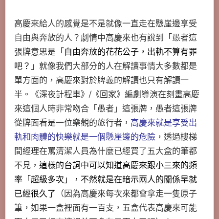
高慶來給人的感覺是不是就像一直走在懸崖邊享受
自由與奔放的人？劇情中高慶來也有說到「愚者這
張牌意思是「
自由奔放的花花公子，出軌不算有罪
吧？
」就像我們大部分的人在解讀事情大多數都是
單方面的，高慶來對於牌義的解讀也只有解讀一
半。《深夜計程車》/《回家》編劇導演在刻畫高慶
來這個人時非常吻合「愚者」這張牌，愚者這張牌
從牌面看是一位樂觀的旅行者，
高慶來就是享受出
軌和肉體的快樂就是一個懸崖邊的危險
，透過樓梯
間經理在罵清潔人員為什麼已經買了五大盒的筆都
不見，
這樣的台詞中可以知道高慶來跟小三來的頻
率「超級多次」，不然就是在暗示兩人的關係早就
已經很久了
（因為高慶來每次來都會拿走一隻原子
筆，如果一盒裡面有一百支，五盒代表高慶來可能