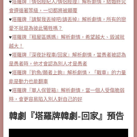
♥
塔羅牌『情侶經紀人/情侶經理』解析劇情，結婚終究
會遵循著等級，一切都將被顛覆
♥
塔羅牌『請幫我丟掉吧/請丟掉』解析劇情，所有的戀
愛不就是為彼此犧牲嗎？
♥
塔羅牌『租屋區媽媽』解析劇情，希望越大、毀滅就
越大！
♥
塔羅牌『深夜計程車/回家』解析劇情，當愚者被認為
是愚者時，他才會認為別人才是愚者
♥
塔羅牌『釣魚/願者上鉤』解析劇情，「戰車」的力量
能是動力也能翻車
♥
塔羅牌『單人保管箱』解析劇情，當一個人受傷脆弱
時，會更容易陷入別人對自己的好
韓劇『塔羅牌韓劇-回家』預告