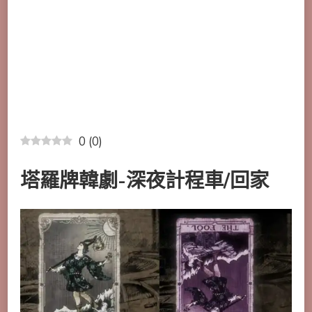
是
愚
者
0
(
0
)
塔羅牌韓劇-深夜計程車/回家