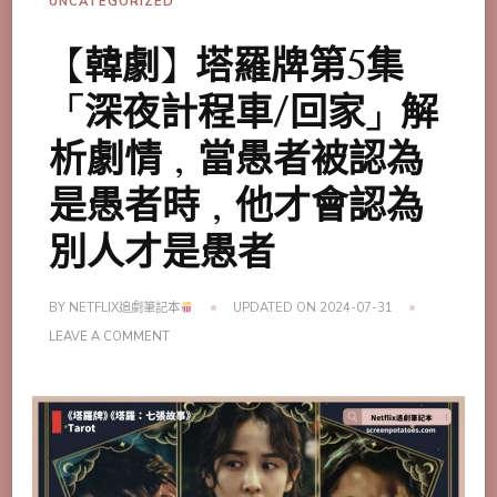
UNCATEGORIZED
【韓劇】塔羅牌第5集
「深夜計程車/回家」解
析劇情，當愚者被認為
是愚者時，他才會認為
別人才是愚者
BY
NETFLIX追劇筆記本
UPDATED ON
2024-07-31
ON
LEAVE A COMMENT
【韓
劇】
塔
羅
牌
第
5
集
「深