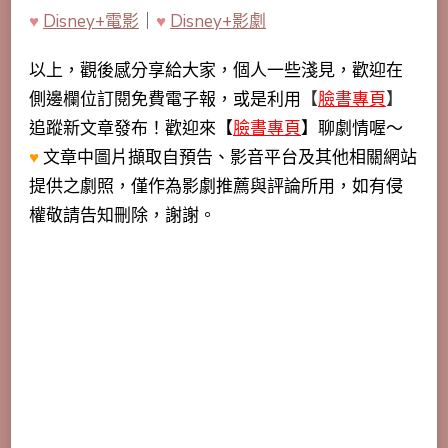
♥
Disney+電影
｜
♥
Disney+影劇
以上，觀後感分享給大家，個人一些淺見，歡迎在
側邊欄位訂閱免費電子報，或是利用
【
臉書專頁
】
追蹤新文章發布！歡迎來【
臉書專頁
】聊劇情喔～
♥
文章中圖片擷取自預告、影音平台及其他相關網站
提供之劇照，僅作為影劇推薦與評論所用，如有侵
權敬請告知刪除，謝謝。