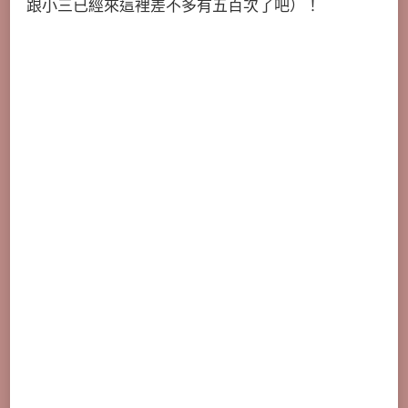
跟小三已經來這裡差不多有五百次了吧）！