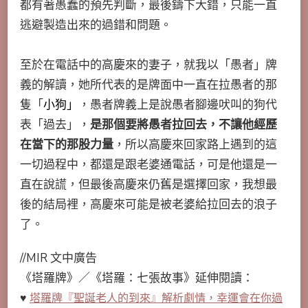
都有著愚蠢的預先判斷，最後鑄下大錯，只能一直
逃避製造出來的過錯和問題。
至於在電話中的高慶來的妻子，就我以「愚者」牌
義的解讀，她所代表的是牌面中一直在拉愚者的那
隻「
小狗」
，愚者牌義上是說愚者腳邊吠叫的狗代
表「過去」，
是那個要將愚者拉回去，不讓他經歷
在當下的那股力量
，所以高慶來回家路上遇到的這
一切過程中，都還是跟老婆通電話，可是他還是一
直在說謊，但最後高慶來仍舊是選擇回家，我想最
後的結局裡，高慶來可能是被老婆給拉回去的浪子
了。
//MIR 文中廣告
《塔羅牌》／《塔羅：七張故事》延伸閱讀：
♥
塔羅牌『聖誕老人的到來』解析劇情，幸運會在你過