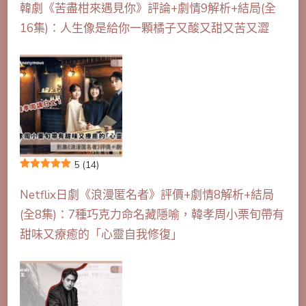
韓劇《苦盡柑來遇見你》評論+劇情9解析+結局(全
16集)：人生像是給你一顆橘子又酸又甜又苦又澀
5
(14)
Netflix日劇《浪漫匿名者》評價+劇情8解析+結局
(全8集)：7種巧克力命名藏隱喻，韓孝周小栗旬帶有
甜味又療癒的「心靈自我修復」