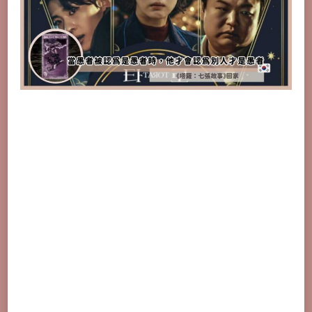
夜
計
程
車/
回
家」
解
析
劇
情，
當
愚
者
被
認
為
是
愚
者
時，
他
才
會
認
為
別
人
才