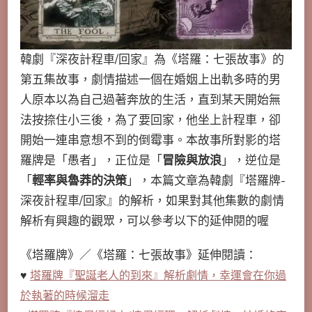
韓劇『深夜計程車/回家』為《塔羅：七張故事》的
第五集故事，劇情描述一個在婚姻上出軌多時的男
人原本以為自己過著奔放的生活，直到某天開始無
法按捺住小三後，為了要回家，他坐上計程車，卻
開始一連串意想不到的倒霉事。本故事所對影的塔
羅牌是「愚者」，正位是「
冒險與放浪
」，逆位是
「
輕率與魯莽的決策
」，本篇文章為韓劇『塔羅牌-
深夜計程車/回家』的解析，如果對其他集數的劇情
解析有興趣的觀眾，可以參考以下的延伸閱的喔
《塔羅牌》／《塔羅：七張故事》延伸閱讀：
♥
塔羅牌『聖誕老人的到來』解析劇情，幸運會在你過
於執著的時候溜走