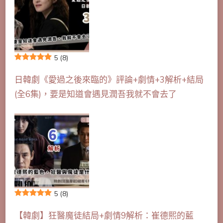
5
(8)
日韓劇《愛過之後來臨的》評論+劇情+3解析+結局
(全6集)，要是知道會遇見潤吾我就不會去了
5
(8)
【韓劇】狂醫魔徒結局+劇情9解析：崔德熙的藍