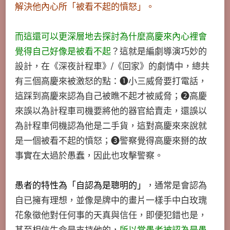
解決他內心所「被看不起的憤怒」。
而這還可以更深層地去探討為什麼高慶來內心裡會
覺得自己好像是被看不起
？這就是編劇導演巧妙的
設計，在《深夜計程車》/《回家》的劇情中，總共
有三個高慶來被激怒的點：➊小三威脅要打電話，
這踩到高慶來認為自己被瞧不起才被威脅；➋高慶
來誤以為計程車司機要將他的器官給賣走，還誤以
為計程車伺機認為他是二手貨，這對高慶來來說就
是一個被看不起的憤怒；➌警察覺得高慶來掰的故
事實在太過於愚蠢，因此也攻擊警察。
愚者的特性為「自認為是聰明的」
，通常是會認為
自已擁有理想，並像是牌中的畫片一樣手中白玫瑰
花象徵他對任何事的天真與信任，即便犯錯也是，