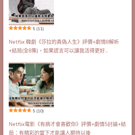
5
(11)
Netflix 韓劇《莎拉的真偽人生》評價+劇情8解析
+結局(全8集)，如果謊言可以讓我活得更好…
5
(10)
Netflix電影《有病才會喜歡你》評價+劇情5討論+結
局：有精彩的當下才能讓人期待以後