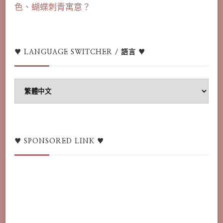
色、蝴蝶刺青寓意？
♥ LANGUAGE SWITCHER / 語言 ♥
♥
Language
switcher
/
語
♥ SPONSORED LINK ♥
言
♥