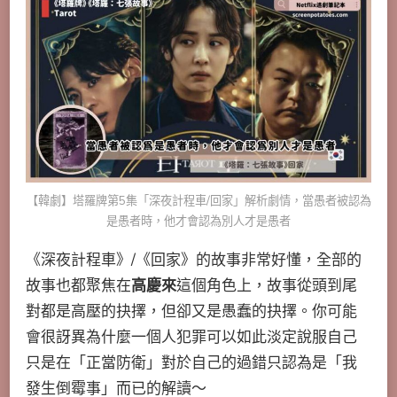
【韓劇】塔羅牌第5集「深夜計程車/回家」解析劇情，當愚者被認為
是愚者時，他才會認為別人才是愚者
《深夜計程車》/《回家》的故事非常好懂，全部的
故事也都聚焦在
高慶來
這個角色上，故事從頭到尾
對都是高壓的抉擇，但卻又是愚蠢的抉擇。你可能
會很訝異為什麼一個人犯罪可以如此淡定說服自己
只是在「正當防衛」對於自己的過錯只認為是「我
發生倒霉事」而已的解讀～