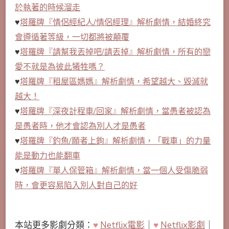
於執著的時候溜走
♥
塔羅牌『情侶經紀人/情侶經理』解析劇情，結婚終究
會遵循著等級，一切都將被顛覆
♥
塔羅牌『請幫我丟掉吧/請丟掉』解析劇情，所有的戀
愛不就是為彼此犧牲嗎？
♥
塔羅牌『租屋區媽媽』解析劇情，希望越大、毀滅就
越大！
♥
塔羅牌『深夜計程車/回家』解析劇情，當愚者被認為
是愚者時，他才會認為別人才是愚者
♥
塔羅牌『釣魚/願者上鉤』解析劇情，「戰車」的力量
能是動力也能翻車
♥
塔羅牌『單人保管箱』解析劇情，當一個人受傷脆弱
時，會更容易陷入別人對自己的好
本站更多影劇分類：
♥
Netflix電影
｜
♥
Netflix影劇
｜