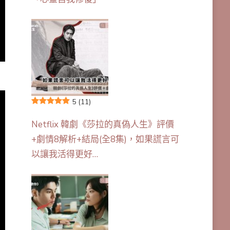
5
(11)
Netflix 韓劇《莎拉的真偽人生》評價
+劇情8解析+結局(全8集)，如果謊言可
以讓我活得更好…