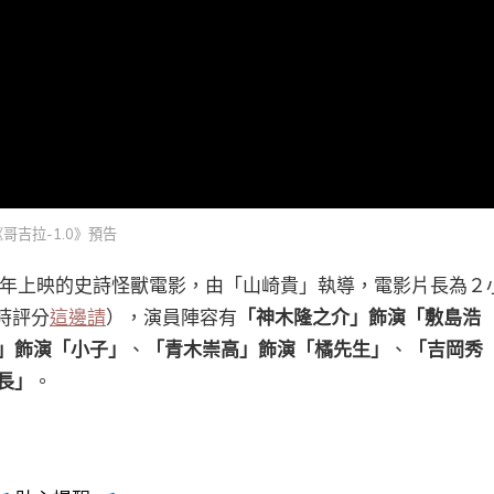
《哥吉拉-1.0》預告
3年上映的史詩怪獸電影，由「山崎貴」執導，電影片長為２
即時評分
這邊請
），演員陣容有
「神木隆之介」飾演「敷島浩
」飾演「小子」
、
「青木崇高」飾演「橘先生」
、
「吉岡秀
長」
。