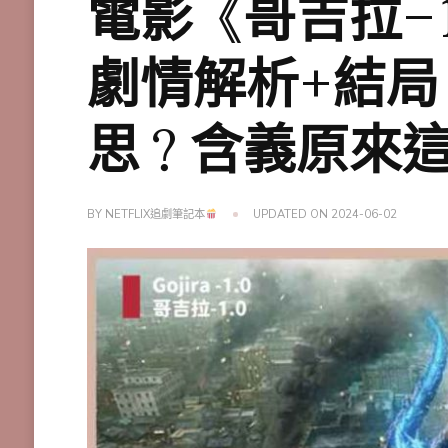
電影《哥吉拉-1
劇情解析+結局，
思？含義原來
BY
NETFLIX追劇筆記本
UPDATED ON
2024-06-02