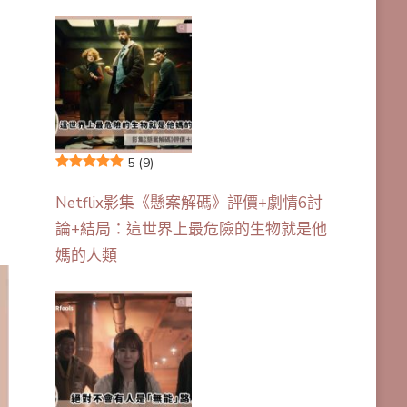
5
(9)
Netflix影集《懸案解碼》評價+劇情6討
論+結局：這世界上最危險的生物就是他
媽的人類