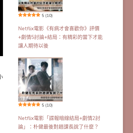
5
(10)
Netflix電影《有病才會喜歡你》評價
+劇情5討論+結局：有精彩的當下才能
讓人期待以後
小
5
(10)
Netflix電影「諜報暗線結局+劇情2討
論」：朴健最後對趙課長說了什麼？