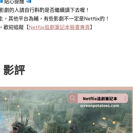
貼心提醒
影劇的人請自行斟酌是否繼續讀下去喔！
y+為主，其他平台為輔，有些影劇不一定是Netflix的！
知，歡迎追蹤
【
Netflix追劇筆記本臉書專頁
】
0》影評