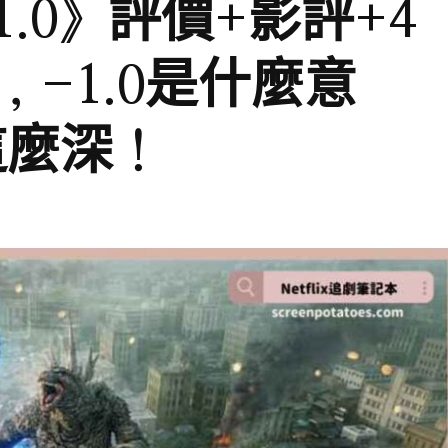
.0》評價+影評+4
-1.0是什麼意
這麼深！