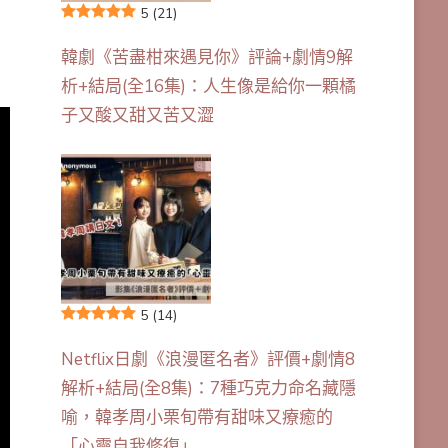
5
(21)
韓劇《苦盡柑來遇見你》評論+劇情9解
析+結局(全16集)：人生像是給你一顆橘
子又酸又甜又苦又澀
5
(14)
Netflix日劇《浪漫匿名者》評價+劇情8
解析+結局(全8集)：7種巧克力命名藏隱
喻，韓孝周小栗旬帶有甜味又療癒的
「心靈自我修復」