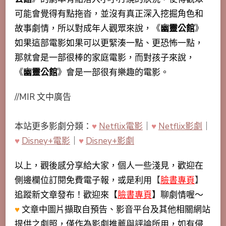
可能會覺得有點拖沓，並沒有真正深入挖掘角色和
故事劇情，所以
對成年人觀眾來說，《
幽靈公館
》
如果這部電影如果可以更緊湊一點、更恐怖一點，
那就會是一部很棒的家庭電影，而對孩子來說，
《
幽靈公館
》會是一部很有樂趣的電影。
//MIR 文中廣告
本站更多影劇分類：
♥
Netflix電影
｜
♥
Netflix影劇
｜
♥
Disney+電影
｜
♥
Disney+影劇
以上，觀後感分享給大家，個人一些淺見，歡迎在
側邊欄位訂閱免費電子報，或是利用
【
臉書專頁
】
追蹤新文章發布！歡迎來【
臉書專頁
】聊劇情喔～
♥
文章中圖片擷取自預告、影音平台及其他相關網站
提供之劇照，僅作為影劇推薦與評論所用，如有侵