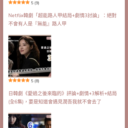
5
(9)
Netflix韓劇「超能路人甲結局+劇情3討論」：絕對
不會有人是『無能』路人甲
5
(8)
日韓劇《愛過之後來臨的》評論+劇情+3解析+結局
(全6集)，要是知道會遇見潤吾我就不會去了