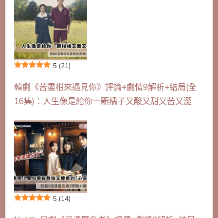
5
(21)
韓劇《苦盡柑來遇見你》評論+劇情9解析+結局(全
16集)：人生像是給你一顆橘子又酸又甜又苦又澀
5
(14)