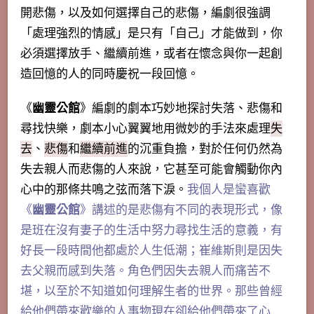
開悲傷，以及如何選擇自己的悲傷
，編劇很強調
「處理強烈的情感」是只有「自己」才能做到，你
必須選擇放手、繼續前進，或者在懷念與你一起創
造回憶的人的同時慶祝一段回憶。
《
幽靈公館
》編劇的劇本巧妙地探討失落、悲傷和
尋找快樂，劇本小心翼翼地用微妙的手法來處理
失
去
、
悲傷
和
繼續前進
的沉重負擔，對於任何仍然為
失去親人而悲傷的人來說，它甚至可能會觸動你內
心中的那條共鳴之弦而落下淚。
我個人是蠻喜歡
《
幽靈公館
》
講述的是悲傷有不同的表現形式，像
是班在沒有妻子的生活中努力尋找生活的意義，有
好長一段時間他都處於人生低潮；崔維斯則是因失
去父親而感到失落。角色們因失去親人而痛苦不
堪，以至於不知道如何理解生者的世界。那些曾經
給他們帶來歡樂的人事物現在卻給他們帶來了心