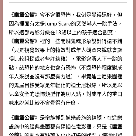
《
幽靈公館
》會不會很恐怖，我倒是覺得還好，但
因為裡面有太多Jump Scare的突然嚇人一跳手法，
所以這部電影分級在13歲以上的孩子適合觀賞。
《
幽靈公館
》裡的一些關鍵鬼魂形象設計得還不錯
（只是視覺效果上的特效對成年人觀眾來說就會顯
得比較粗糙或者些許幼稚），電影會讓人下一跳的
點，該恐怖的地方也會有恐怖（不過恐怖程度對成
年人來說並沒有那麼有力道），畢竟迪士尼樂園裡
的
鬼屋目標受眾是年輕化的迪士尼粉絲，所以是以
兒童安全的恐怖類型作為切入點，對成年人的重口
味來說就比較不會覺得有什麼。
《
幽靈公館
》是蠻能抓到遊樂設施的精髓，在遊樂
設施中的經典畫面都有穿插在電影裡，只是《
幽靈
公館
》的劇本有點落入小小打繞的狀況，使得觀眾