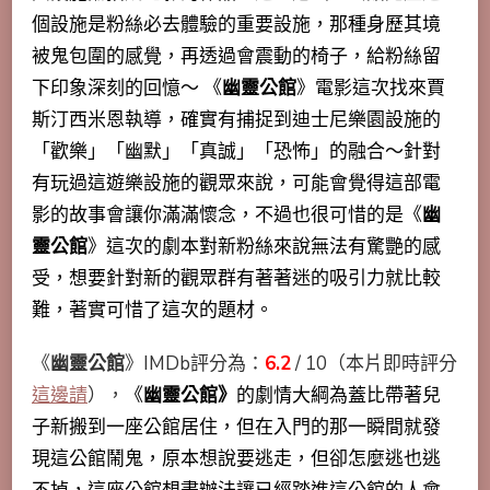
個設施是粉絲必去體驗的重要設施，那種身歷其境
被鬼包圍的感覺，再透過會震動的椅子，給粉絲留
下印象深刻的回憶～ 《
幽靈公館
》電影這次找來賈
斯汀西米恩執導，確實有捕捉到迪士尼樂園設施的
「歡樂」「幽默」「真誠」「恐怖」的融合～針對
有玩過這遊樂設施的觀眾來說，可能會覺得這部電
影的
故事會讓你滿滿懷念，不過也很可惜的是《
幽
靈公館
》這次的劇本對新粉絲來說無法有驚艷的感
受，想要針對新的觀眾群有著著迷的吸引力就比較
難，著實可惜了這次的題材。
《
幽靈公館
》IMDb評分為：
6.2
/ 10（本片即時評分
這邊請
），
《
幽靈公館》
的劇情大綱為蓋比帶著兒
子新搬到一座公館居住，但在入門的那一瞬間就發
現這公館鬧鬼，原本想說要逃走，但卻怎麼逃也逃