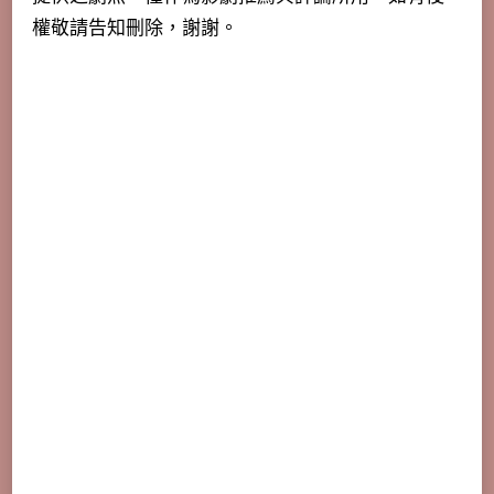
權敬請告知刪除，謝謝。