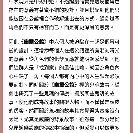
中表現算是中規中矩，不過編劇確實讓這幾個角色
存在的意義有著蠻不錯的設計，並且搭配到他們只
能被困在公館裡合作破解逃出去的方式，編劇賦予
角色們不只有過客而已，而是有更深層的意義。
因此《
幽靈公館
》中六個人被迫黏在一起是個蠻可
愛的設計，這增添每個人在這公館裡所有混亂時光
的意義，從角色們的化學反應就能明顯感受到，他
們這群人是「找到家」的最佳比喻，就因為角色內
心中缺了一角，每個人都有內心中的人生課題必須
要面對。同時關於《
幽靈公館
》裡的鬼魂故事，編
劇也研究了一些鬼魂的傳說，擴展某些鬼魂的故
事，使他們成為故事的關鍵人物，而不僅僅是頑皮
的房客，然而關於鬼魂的故事其實覺得紮實度沒有
太足，尤其是威廉的背景故事，雖然這一部分是從
鬼屋遊樂設施的傳說中摘錄的，但感覺可以做更多