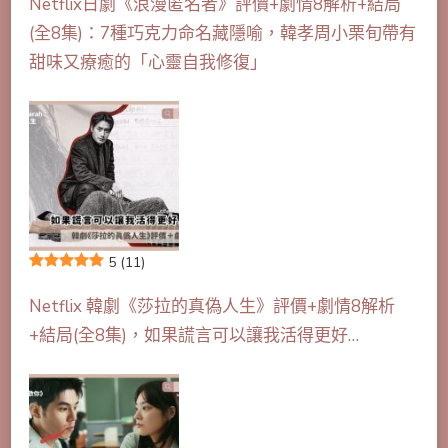
Netflix日劇《浪漫匿名者》評價+劇情8解析+結局
(全8集)：7種巧克力命名藏隱喻，韓孝周小栗旬帶有
甜味又療癒的「心靈自我修復」
5
(11)
Netflix 韓劇《莎拉的真偽人生》評價+劇情8解析
+結局(全8集)，如果謊言可以讓我活得更好…