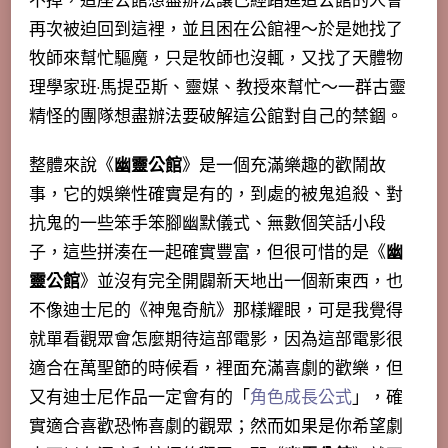
不掉，這座公館想盡辦法讓已經踏進這公館的人會
再次被迫回到這裡，並且困在公館裡～於是她找了
牧師來幫忙驅魔，只是牧師也沒輒，又找了天體物
理學家班·馬提亞斯、靈媒、教授來幫忙～一群古靈
精怪的團隊想盡辦法要破解這公館對自己的禁錮。
整體來說《
幽靈公館
》是一個充滿樂趣的歡鬧故
事，它的娛樂性確實是有的，到處的被鬼追殺、對
抗鬼的一些笨手笨腳幽默儀式、無數個笑話小段
子，這些拼湊在一起確實豐富，但很可惜的是《
幽
靈公館
》並沒有完全開闢新天地出一個新東西，也
不像迪士尼的《神鬼奇航》那樣耀眼，可是我覺得
就單看觀眾會怎麼期待這部電影，因為這部電影很
適合在萬聖節的時候看，裡面充滿喜劇的歡樂，但
又有迪士尼作品一定會有的「
角色成長公式
」，確
實適合喜歡恐怖喜劇的觀眾；然而如果是你希望劇