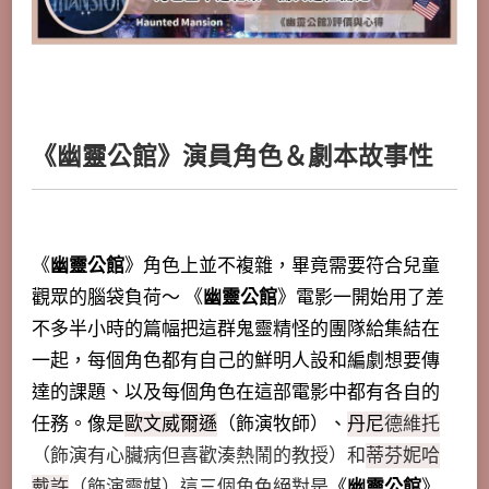
《
幽靈公館》
演員角色＆劇本故事性
《
幽靈公館
》角色上並不複雜，畢竟需要符合兒童
觀眾的腦袋負荷～ 《
幽靈公館
》電影一開始用了差
不多半小時的篇幅把這群鬼靈精怪的團隊給集結在
一起，每個角色都有自己的鮮明人設和編劇想要傳
達的課題、以及每個角色在這部電影中都有各自的
任務。像是
歐文威爾遜
（飾演牧師）、
丹尼
德維托
（飾演有心臟病但喜歡湊熱鬧的教授）和
蒂芬妮哈
戴許
（飾演靈媒）這三個角色絕對是
《
幽靈公館
》