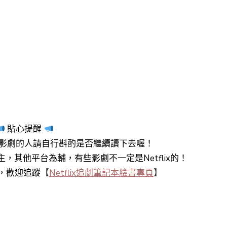
貼心提醒
影劇的人請自行斟酌是否繼續讀下去喔！
y+為主，其他平台為輔，有些影劇不一定是Netflix的！
知，歡迎追蹤
【
Netflix追劇筆記本臉書專頁
】