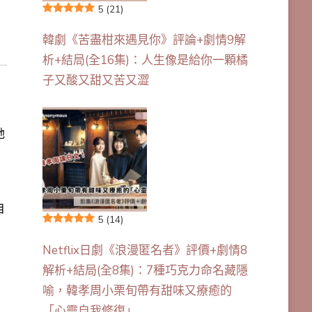
5
(21)
韓劇《苦盡柑來遇見你》評論+劇情9解
析+結局(全16集)：人生像是給你一顆橘
子又酸又甜又苦又澀
她
自
5
(14)
Netflix日劇《浪漫匿名者》評價+劇情8
解析+結局(全8集)：7種巧克力命名藏隱
喻，韓孝周小栗旬帶有甜味又療癒的
「心靈自我修復」