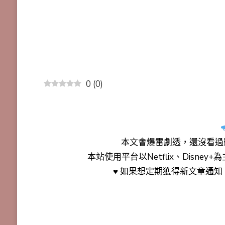
0
(
0
)
本文會
爆雷劇透
，還沒看過
本站使用平台以Netflix、Disne
♥ 如果想定期獲得新文章通