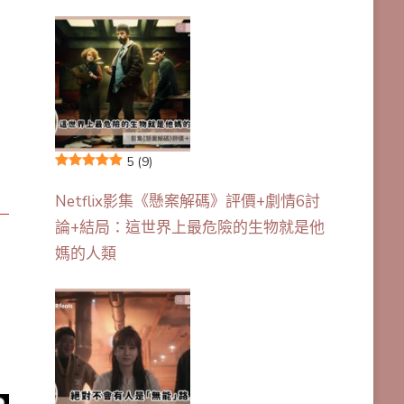
5
(9)
Netflix影集《懸案解碼》評價+劇情6討
論+結局：這世界上最危險的生物就是他
媽的人類