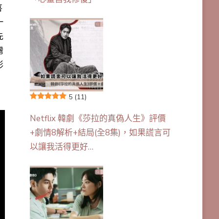
喜
一
先
灣
影
5
(11)
Netflix 韓劇《莎拉的真偽人生》評價
+劇情8解析+結局(全8集)，如果謊言可
以讓我活得更好…