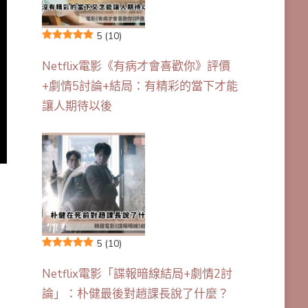
5
(10)
Netflix電影《有病才會喜歡你》評價
+劇情5討論+結局：有精彩的當下才能
讓人期待以後
5
(10)
Netflix電影「諜報暗線結局+劇情2討
論」：朴健最後對趙課長說了什麼？