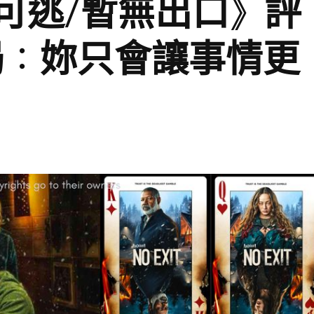
逃無可逃/暫無出口》評
局：妳只會讓事情更