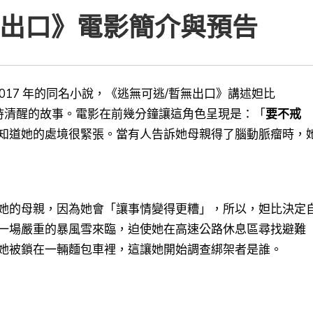
無出口》電影簡介與預告
017 年的同名小說，《逃無可逃/暫無出口》講述妲比
戒毒並保持清醒的故事。電影在前幾分鐘讓這角色呈現是：「
要不戒
知道她的處境很緊張。當有人告訴她母親得了腦動脈瘤時，
她的母親，因為她會「讓事情變得更糟」，所以，妲比決定
一場嚴重的暴風雪來臨，迫使她在高速公路休息區尋找避難
她被鎖在一輛麵包車裡，這讓她開始調查綁架者是誰。