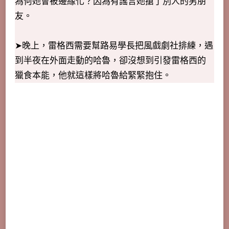
為何她會被邊緣化？因為有謠言她搶了別人的男朋
友。
➤晚上，雷格西需要幫路易學長把風戲劇社排練，遇
到半夜在外面走動的哈魯，卻沒想到引發雷格西的
獵食本能，他就這樣將哈魯給緊緊抱住。