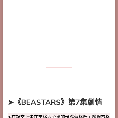
➤《BEASTARS》第7集劇情
➤在課堂上坐在雷格西旁邊的母雞蕾格姆，發現雷格