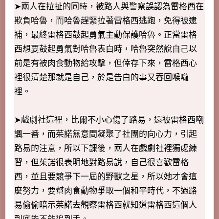
➤兩人在拉扯的同時，被路人與警察誤認為雷格西在
欺負哈魯，而哈魯趕緊拉著雷格西逃跑，免得被逮
補，最終雷格西鼓起勇氣主動保護哈魯。正當雷格
西想要鼓起勇氣對哈魯表白時，哈魯突然說自己以
前是有被肉食動物給攻擊，但倖存下來，雷格西心
裡很清楚那就是自己，於是告白的事又吞回喉嚨
裡。
➤戲劇社這裡，比爾不小心傷了路易，還被雷格西嘲
諷一番，而茱諾無意間凝聚了社團的向心力，引起
路易的注意，所以下課後，兩人在戲劇社裡獨處練
習，但茱諾很表明地對路易說，自己很喜歡雷格
西，並且要競爭下一屆的野獸之星，所以她才會這
麼努力，要幫肉食動物爭取一個和平時代，不過路
易偷偷暗示茱諾去觀察雷格西就知道雷格西這個人