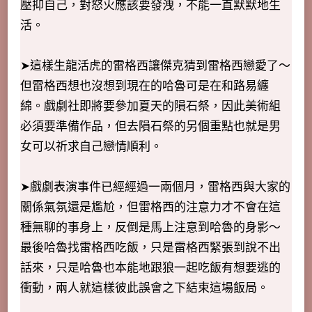
壓抑自己，對怒火應該要發洩，不能一直默默地生
活。
➤這樣生龍活虎的雷格西讓傑克猜到雷格西戀愛了～
但雷格西想也沒想到現在的哈魯可是在和路易纏
綿。戲劇社即將要參加夏天的隕石祭，因此美術組
必須要準備作品，但去隕石祭的另個重點也就是男
女可以祈求自己戀情順利。
➤戲劇表演事件已經經過一兩個月，雷格西與大家的
關係氣氛還是尷尬，但雷格西的注意力才不會在這
種無聊的事身上，反倒是馬上注意到哈魯的身影～
最後哈魯找雷格西吃飯，只是雷格西緊張到說不出
話來，只是哈魯也本能地跟狼一起吃飯有想要逃的
衝動，兩人就這樣彼此誤會之下結束這場飯局。