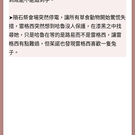
到底能不能追到手。
➤隕石祭會場突然停電，讓所有草食動物開始驚慌失
措，雷格西突然想到哈魯沒人保護，在漆黑之中找
尋她，只是哈魯在等的是路易而不是雷格西，讓雷
格西有點難過，但茱諾也發現雷格西喜歡一隻兔
子。