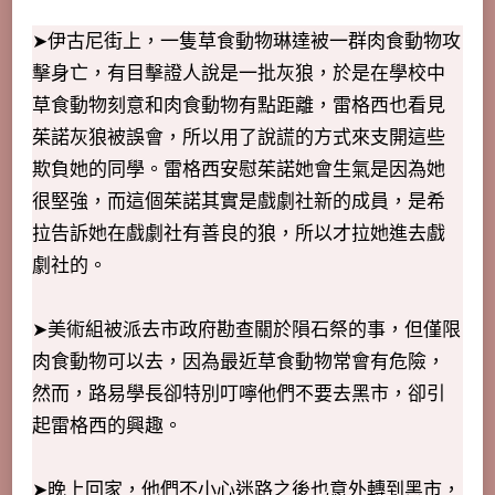
➤伊古尼街上，一隻草食動物琳達被一群肉食動物攻
擊身亡，有目擊證人說是一批灰狼，於是在學校中
草食動物刻意和肉食動物有點距離，雷格西也看見
茱諾灰狼被誤會，所以用了說謊的方式來支開這些
欺負她的同學。雷格西安慰茱諾她會生氣是因為她
很堅強，而這個茱諾其實是戲劇社新的成員，是希
拉告訴她在戲劇社有善良的狼，所以才拉她進去戲
劇社的。
➤美術組被派去市政府勘查關於隕石祭的事，但僅限
肉食動物可以去，因為最近草食動物常會有危險，
然而，路易學長卻特別叮嚀他們不要去黑市，卻引
起雷格西的興趣。
➤晚上回家，他們不小心迷路之後也意外轉到黑市，