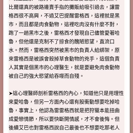
比爾還真的被路邊賣手指的攤販給吸引過去，讓雷
格西很不高興，不過艾巴提醒雷格西，這裡就是黑
市，而且都是肉食動物，這裡吃肉沒有什麼不對，
跑了一趟黑市之後，雷格西才發現自己儘管愛著哈
魯，但他還是克制不了掠食的醜陋慾望，直流口
水。然而，雷格西突然被黑市的負責人給綁架，原
來雷格西是被誤會殺掉草食動物的兇手，這個負責
人其實是個黑市的心理醫生，就是要避免肉食動物
被自己的強大慾望給吞噬而自殘。
➤這心理醫師剖析雷格西的內心，知道他只是用理性
來愛哈魯，但另一方面內心還有股衝動想要吃掉哈
魯，事實上，他認為雷雷格西就是把狩獵本能扭曲
成愛戀情節，所以要快斷開情感，才不會後悔。但
後續艾巴也對雷格西說自己最後也不想要吃那老人