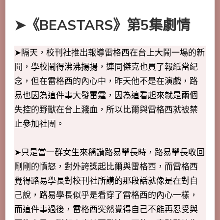
➤《BEASTARS》第5集劇情
➤隔天，校刊社推出報導雷格西在台上大鬧一場的新
聞，學校鬧得沸沸揚揚，連同傑克也買了報紙當紀
念，但在雷格西的內心中，昨天他不是在演戲，路
易也因為這件事大發雷霆，因為這看起來就是兩個
失控的野獸在台上濺血，所以比爾與雷格西就被禁
止參加社團。
➤只是當一群女生來稱讚路易學長時，路易學長收回
剛剛的憤怒，對外誇獎起比爾與雷格西，而雷格西
覺得路易學長對校刊社所講的那段話就像是在對自
己說，路易學長似乎是看穿了雷格西的內心一樣，
而這件事過後，雷格西突然覺得自己不能再忍受與