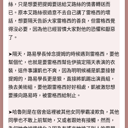
絲，只是想要把提姆要送給艾路絲的情書轉送而
已。原本艾路絲很過意不去自己講了雷格西的壞
話，想要隔天告訴大家雷格西的善良，但雷格西覺
得沒必要，因為他已經習慣大家對他的恐懼和厭惡
了。
➤隔天，路易學長悼念提姆的時候遇到雷格西，要他
幫個忙，也就是要雷格西幫佐伊搞定隔天表演的衣
裝，這件事讓凱也不爽，因為明明候補是凱要接替
提姆的，路易學長更是狠，直接將凱踢出演員組，
換去美術組，要他跟雷格西好好相處，凱被激怒想
要揍向路易時，被雷格西給制止。
➤哈魯則是在宿舍這裡被其他女同學霸凌欺負，其他
同學也不敢上前幫她，又或者跟她有接觸，然而，