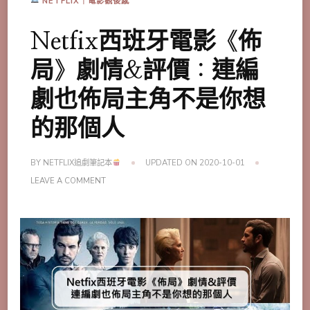
NETFLIX｜電影觀後感
Netfix西班牙電影《佈
局》劇情&評價：連編
劇也佈局主角不是你想
的那個人
BY
NETFLIX追劇筆記本
UPDATED ON
2020-10-01
ON
LEAVE A COMMENT
NETFIX
西
班
牙
電
影
《佈
局》
劇
情
&