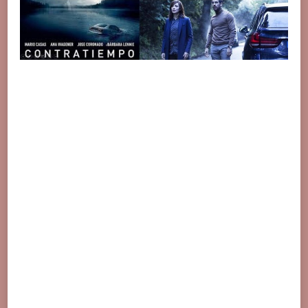
評
價：
連
編
劇
也
佈
局
主
角
不
是
你
想
的
那
個
人