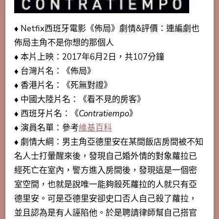
♦ Netfix西班牙電影《佈局》劇情&評價：連編劇也
佈局主角不是你想的那個人
♦ 本片上映：2017年6月2日，共107分鐘
♦ 台灣片名：《佈局》
♦ 香港片名：《死無對證》
♦ 中國大陸片名：《看不見的房客》
♦ 西班牙片名：《
Contratiempo
》
♦ 演員名單：參考
維基百科
♦ 劇情大綱：男主角亞德里安在某間飯店房間被不知
名人士打暈醒來後，發現自己婚外情的對象蘿拉已
經死亡在室內，警方進入房間後，發現這是一個密
室空間，也就是說唯一能夠殺死蘿拉的人就只有亞
德里安。可是亞德里安卻史口否人自己殺了蘿拉，
並且認為是有人誣陷他。於是聘請律師幫自己搭官