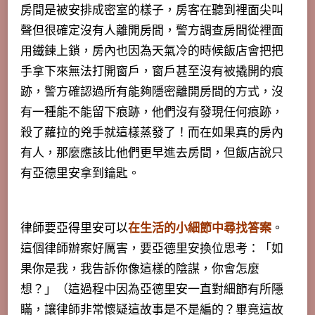
房間是被安排成密室的樣子，房客在聽到裡面尖叫
聲但很確定沒有人離開房間，警方調查房間從裡面
用鐵鍊上鎖，房內也因為天氣冷的時候飯店會把把
手拿下來無法打開窗戶，窗戶甚至沒有被撬開的痕
跡，警方確認過所有能夠隱密離開房間的方式，沒
有一種能不能留下痕跡，他們沒有發現任何痕跡，
殺了蘿拉的兇手就這樣蒸發了！而在如果真的房內
有人，那麼應該比他們更早進去房間，但飯店說只
有亞德里安拿到鑰匙。
律師要亞得里安可以
在生活的小細節中尋找答案
。
這個律師辦案好厲害，要亞德里安換位思考：「如
果你是我，我告訴你像這樣的陰謀，你會怎麼
想？」（這過程中因為亞德里安一直對細節有所隱
瞞，讓律師非常懷疑這故事是不是編的？畢竟這故