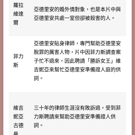
蘿拉
亞德里安的婚外情對象，也是本片中與
維達
亞德里安共處一室但卻被殺害的人。
爾
亞德里安貼身律師，專門幫助亞德里安
脫罪的厲害人物，片中因菲力斯調查案
菲力
子忙不過來，因此聘請「勝訴女王」維
斯
吉妮亞來幫忙亞德里安準備證人庭的供
詞。
維吉
三十年的律師生涯沒有敗訴過，受到菲
妮亞
力斯聘請來幫助亞德里安準備證人供
古德
詞。
曼