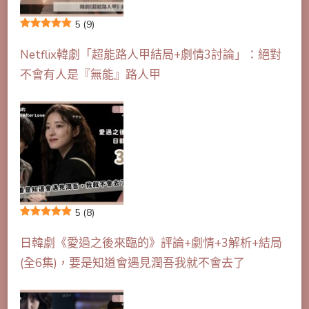
5
(9)
Netflix韓劇「超能路人甲結局+劇情3討論」：絕對
不會有人是『無能』路人甲
5
(8)
日韓劇《愛過之後來臨的》評論+劇情+3解析+結局
(全6集)，要是知道會遇見潤吾我就不會去了