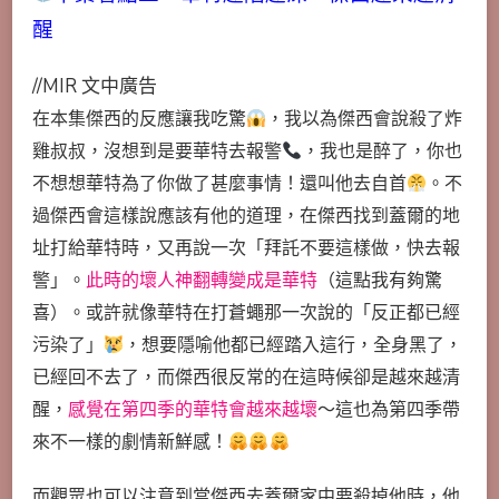
醒
//MIR 文中廣告
在本集傑西的反應讓我吃驚
，我以為傑西會說殺了炸
雞叔叔，沒想到是要華特去報警
，我也是醉了，你也
不想想華特為了你做了甚麼事情！還叫他去自首
。不
過傑西會這樣說應該有他的道理，在傑西找到蓋爾的地
址打給華特時，又再說一次「拜託不要這樣做，快去報
警」。
此時的壞人神翻轉變成是華特
（這點我有夠驚
喜）。或許就像華特在打蒼蠅那一次說的「反正都已經
污染了」
，想要隱喻他都已經踏入這行，全身黑了，
已經回不去了，而傑西很反常的在這時候卻是越來越清
醒，
感覺在第四季的華特會越來越壞
～這也為第四季帶
來不一樣的劇情新鮮感！
而觀眾也可以注意到當傑西去蓋爾家中要殺掉他時，他