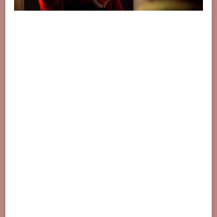
誰
會
贏?