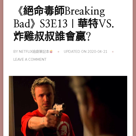
《絕命毒師Breaking
Bad》S3E13｜華特VS.
炸雞叔叔誰會贏?
BY
NETFLIX追劇筆記本
UPDATED ON
2020-04-21
ON
LEAVE A COMMENT
《絕
命
毒
師
BREAKING
BAD》
S3E13
｜
華
特
VS.
炸
雞
叔
叔