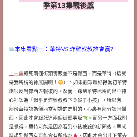
季第13集觀後感
本集看點一：華特VS.炸雞叔叔誰會贏?
上一集
殺死兩個街頭毒販並不是傑西，而是華特（這就
是我所謂的神展開啊！
）。如果觀眾還記得當初華特
還很反對傑西去報復的，然而，踩到華特地雷的是
華特
心裡認為「似乎是炸雞叔叔下令殺了小孩」，所以有一
部份華特認為傑西當初講的是對的，心裏有部分認同傑
西，因此才會殺死這兩個街頭毒販
。而另一方面我則
是覺得，華特可能是因為看到小孩被殺的新聞後，早就
料想到傑西有可能會有所作為
，因此才會出此下策去