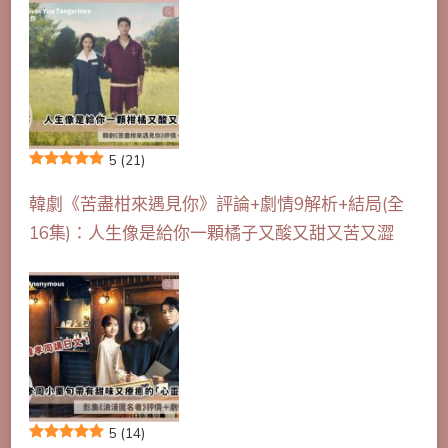
5
(21)
韓劇《苦盡柑來遇見你》評論+劇情9解析+結局(全
16集)：人生像是給你一顆橘子又酸又甜又苦又澀
5
(14)