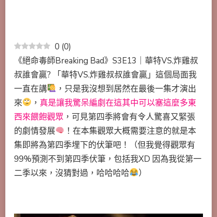
0
(
0
)
《絕命毒師Breaking Bad》S3E13｜華特VS.炸雞叔
叔誰會贏? 「華特VS.炸雞叔叔誰會贏」這個局面我
一直在講
，只是我沒想到居然在最後一集才演出
來
，
真是讓我驚呆編劇在這其中可以塞這麼多東
西來餵飽觀眾
，可見第四季將會有令人驚喜又緊張
的劇情發展
！在本集觀眾大概需要注意的就是本
集即將為第四季埋下的伏筆吧！（但我覺得觀眾有
99%預測不到第四季伏筆，包括我XD 因為我從第一
二季以來，沒猜對過，哈哈哈哈
）