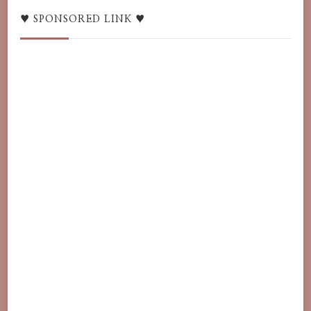
/
語
♥ SPONSORED LINK ♥
言
♥