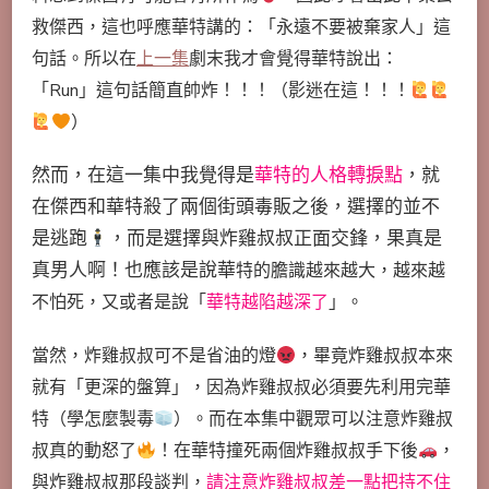
救傑西，這也呼應華特講的：「永遠不要被棄家人」這
句話。所以在
上一集
劇末我才會覺得華特說出：
「Run」這句話簡直帥炸！！！（影迷在這！！！
）
然而，在這一集中我覺得是
華特的人格轉捩點
，就
在傑西和華特殺了兩個街頭毒販之後，選擇的並不
是逃跑
，而是選擇與炸雞叔叔正面交鋒，果真是
真男人啊！也應該是說華
特的膽識越來越大，越來越
不怕死，又或者是說「
華特越陷越深了
」。
當然，炸雞叔叔可不是省油的燈
，畢竟炸雞叔叔本來
就有「更深的盤算」，因為炸雞叔叔必須要先利用完華
特（學怎麼製毒
）。而在本集中觀眾可以注意炸雞叔
叔真的動怒了
！在華特撞死兩個炸雞叔叔手下後
，
與炸雞叔叔那段談判，
請注意炸雞叔叔差一點把持不住