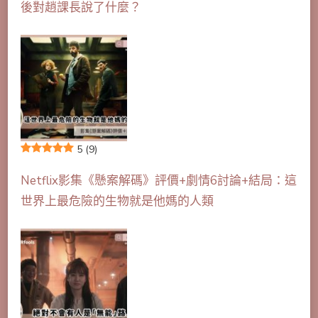
後對趙課長說了什麼？
5
(9)
Netflix影集《懸案解碼》評價+劇情6討論+結局：這
世界上最危險的生物就是他媽的人類