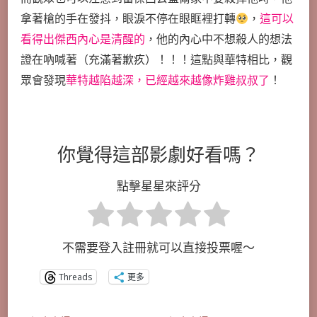
拿著槍的手在發抖，眼淚不停在眼眶裡打轉
，
這可以
看得出傑西內心是清醒的
，他的內心中不想殺人的想法
證在吶喊著（充滿著歉疚）！！！這點與華特相比，觀
眾會發現
華特越陷越深，已經越來越像炸雞叔叔了
！
你覺得這部影劇好看嗎？
點擊星星來評分
不需要登入註冊就可以直接投票喔～
Threads
更多