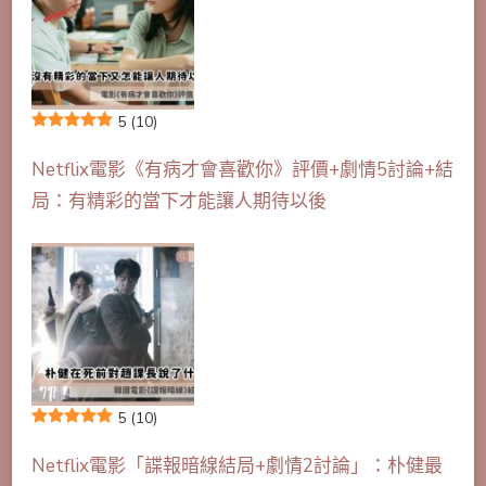
5
(10)
Netflix電影《有病才會喜歡你》評價+劇情5討論+結
局：有精彩的當下才能讓人期待以後
5
(10)
Netflix電影「諜報暗線結局+劇情2討論」：朴健最