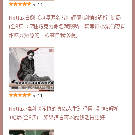
5
(14)
Netflix日劇《浪漫匿名者》評價+劇情8解析+結局
(全8集)：7種巧克力命名藏隱喻，韓孝周小栗旬帶有
甜味又療癒的「心靈自我修復」
5
(11)
Netflix 韓劇《莎拉的真偽人生》評價+劇情8解析
+結局(全8集)，如果謊言可以讓我活得更好…