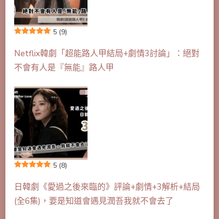
5
(9)
Netflix韓劇「超能路人甲結局+劇情3討論」：絕對
不會有人是『無能』路人甲
5
(8)
日韓劇《愛過之後來臨的》評論+劇情+3解析+結局
(全6集)，要是知道會遇見潤吾我就不會去了