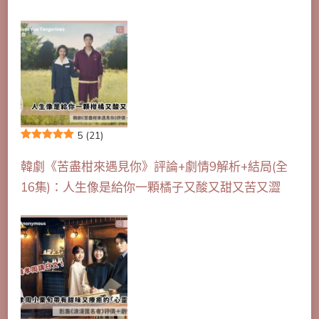
5
(21)
韓劇《苦盡柑來遇見你》評論+劇情9解析+結局(全
16集)：人生像是給你一顆橘子又酸又甜又苦又澀