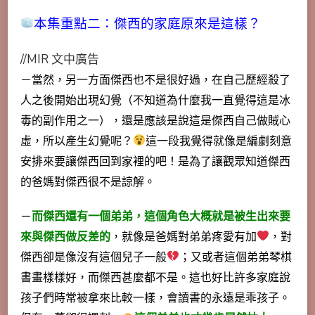
本集重點二：傑西的家庭原來是這樣？
//MIR 文中廣告
－當然，另一方面傑西也不是很好過，在自己歷經殺了
人之後開始出現幻覺（不知道為什麼我一直覺得這是冰
毒的副作用之一），還是應該是說這是傑西自己做賊心
虛，所以產生幻覺呢？
這一段我覺得就像是編劇刻意
安排來要讓傑西回到家裡的吧！是為了讓觀眾知道傑西
的爸媽對傑西很不是諒解。
－
而傑西還有一個弟弟，這個角色大概就是被生出來要
來與傑西做反差的
，就像是爸媽對弟弟疼愛有加
，對
傑西卻是像沒有這個兒子一般
；又或者這個弟弟琴棋
書畫樣樣好，而傑西甚麼都不是。這也好比許多家庭說
孩子們時常被拿來比較一樣，會讀書的永遠是乖孩子。