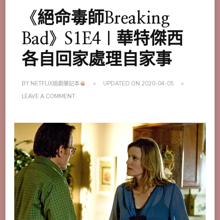
《絕命毒師Breaking
Bad》S1E4｜華特傑西
各自回家處理自家事
BY
NETFLIX追劇筆記本
UPDATED ON
2020-04-05
ON
LEAVE A COMMENT
《絕
命
毒
師
BREAKING
BAD》
S1E4
｜
華
特
傑
西
各
自
回