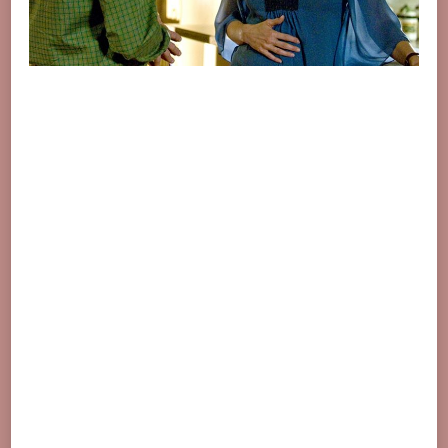
家
處
理
自
家
事