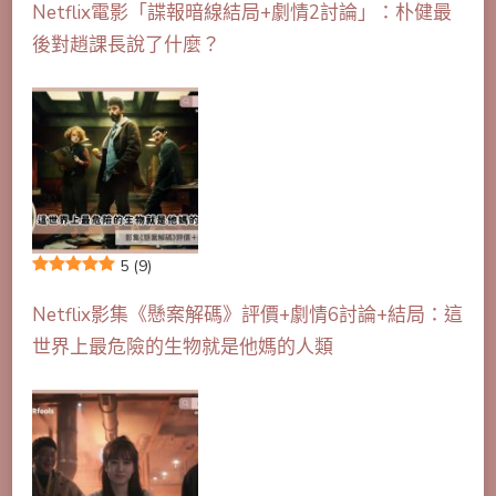
Netflix電影「諜報暗線結局+劇情2討論」：朴健最
後對趙課長說了什麼？
5
(9)
Netflix影集《懸案解碼》評價+劇情6討論+結局：這
世界上最危險的生物就是他媽的人類