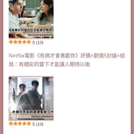
5
(10)
Netflix電影《有病才會喜歡你》評價+劇情5討論+結
局：有精彩的當下才能讓人期待以後
5
(10)