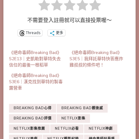
不需要登入註冊就可以直接投票喔～
Threads
更多
《絕命毒師Breaking Bad》
《絕命毒師Breaking Bad》
S2E13｜史凱勒對華特失去
S3E5｜我拜託華特快答應炸
信任的最後一根稻草
雞叔叔的條件吧！
《絕命毒師Breaking Bad》
S3E6｜漢克找到華特的製毒
露營車
BREAKING BAD心得
BREAKING BAD觀後感
BREAKING BAD評價
NETFLIX影集
NETFLIX影集推薦
NETFLIX必看
NETFLIX神劇
NETFLIX美劇
NETFLIX觀影紀錄
絕命毒師好看嗎