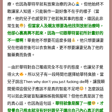
療，也因為華特早就有放棄治療的決心
，但他始終不
敢讓家人知道，只能裝作一副好像不在乎的樣子（當
然，他的兒子也感受到了他若無其事的態度，還因此非
常生氣
）
但當家人及親友想要為他找到放射治療時，
他卻心裏高興不起來，因為一切跟華特當初所計畫好的
不一樣啊
！畢竟他不想要花這麼多錢
，他只想要讓妻
兒在他過世後可以衣食無虞，更不想要讓妻兒為了他的
醫藥費而負債。
－由於華特對自己罹癌完全不在乎的態度，也讓兒子覺
得火大
，所以兒子有一段時間也選擇給華特臭臉，當
兒子說出Then why don’t you just fucking die時，讓我瞬
間覺得這個兒子應該不是真的智能不足吧
！怎麼說話
可以如此突破盲點讓姊姊我佩服呢？但他也真是說了他
的真心話，也因為這句話，
華特就像是醒了一樣
，才
發覺自己根本就沒有好好跟兒子講出自己內心真正的感