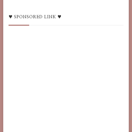
switcher
/
語
♥ SPONSORED LINK ♥
言
♥