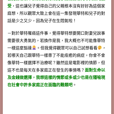
受
，這也讓兒子覺得自己的父親根本沒有好好為這個家
庭想，所以觀眾大致上會在這一集發現華特和兒子的對
話是少之又少，因為兒子在生悶氣啦！
－對於華特罹癌這件事，覺得華特想要開口對妻兒說事
需要很大勇氣的，若換作是我，我大概也不可能像華特
一樣這麼豁達
。但我覺得觀眾可以自己試想看看
，
若哪天自己跟華特一樣患了不能痊癒的病症，你會不會
像華特一樣選擇不治療呢？雖然這是電影裡的情節，但
這不也是每天在多家庭正在發生的事情嗎？
面對生命以
及金錢做選擇，我想這樣的情節或多或少也是在隱喻現
在社會中許多家庭正在面臨的難題吧
。