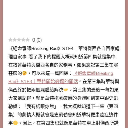
0
(
0
)
《絕命毒師Breaking Bad》S1E4｜華特傑西各自回家處
理自家事, 看了我下的標題大概就知道第四集就是集中
在敘述華特與傑西各自的家務事，如果忘記第三集在演
甚麼的
，可以來這一篇回顧：
《絕命毒師Breaking
Bad》S1E3｜華特開始變壞的開端
。在第三集時華特與
傑西終於把兩個屍體給解決
。第三集的最後一幕如果
大家還記得，就是華特拖著疲憊的身體回到家中跟史凱
勒說：「我有話跟你說」，我大概就知道下一集（第四
集）的劇情大概就會是史凱勒會知道華特罹患癌症這件
事
。因此，在第四集也就像是華特在車上對傑西所講