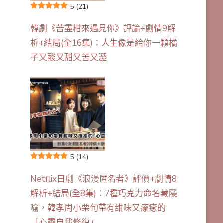
5
(21)
韓劇《苦盡柑來遇見你》評論+劇情9解
析+結局(全16集)：人生像是給你一顆橘
子又酸又甜又苦又澀
5
(14)
Netflix日劇《浪漫匿名者》評價+劇情8
解析+結局(全8集)：7種巧克力命名藏隱
喻，韓孝周小栗旬帶有甜味又療癒的
「心靈自我修復」