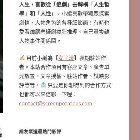
人生，喜歡從「追劇」去解構「人生哲
學」和「人性」
，小編喜歡帶觀眾探索
劇情、人物角色的各種細節面！有時也
愛看燒腦懸疑劇瘋狂推理、自己畫複雜
人物事件關係圖。
目前小編為【
女子漾
】長期駐站作
者。本站合作項目有客座文章、廣告單
元放置、文章授權、駐站作者、試映影
評等等，
只要是你想得到的合作方式
也都可以來信聊一下喔：
contact@screenpotatoes.com
生
網友票選最熱門影評
怖