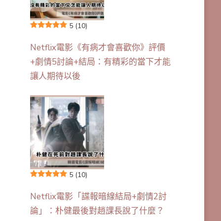
5
(10)
Netflix電影《有病才會喜歡你》評價
+劇情5討論+結局：有精彩的當下才能
讓人期待以後
5
(10)
Netflix電影「諜報暗線結局+劇情2討
論」：朴健最後對趙課長說了什麼？