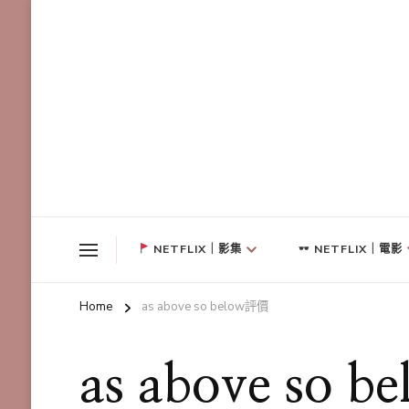
NETFLIX｜影集
NETFLIX｜電影
Home
as above so below評價
as above so 