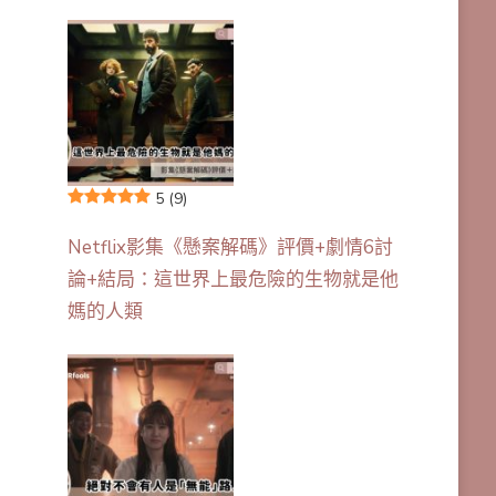
5
(9)
Netflix影集《懸案解碼》評價+劇情6討
論+結局：這世界上最危險的生物就是他
媽的人類