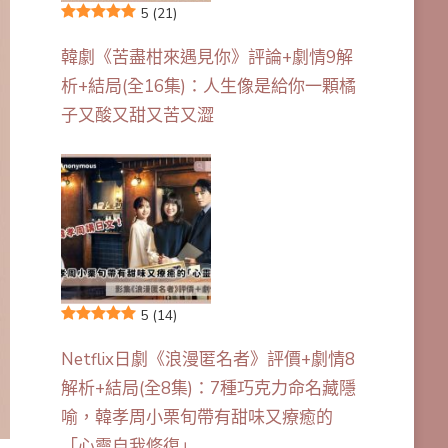
5
(21)
韓劇《苦盡柑來遇見你》評論+劇情9解
析+結局(全16集)：人生像是給你一顆橘
子又酸又甜又苦又澀
5
(14)
Netflix日劇《浪漫匿名者》評價+劇情8
解析+結局(全8集)：7種巧克力命名藏隱
喻，韓孝周小栗旬帶有甜味又療癒的
「心靈自我修復」