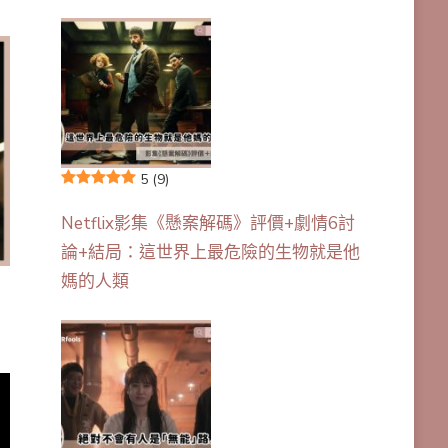
5
(9)
Netflix影集《懸案解碼》評價+劇情6討
論+結局：這世界上最危險的生物就是他
媽的人類