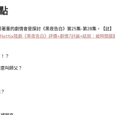
點
著重的劇情會是探討《黑夜告白》第25集-第28集，【註】
Netflix陸劇《黑夜告白》評價+劇情7討論+結局：被時間腐
了！？
願意叫師父？
視？