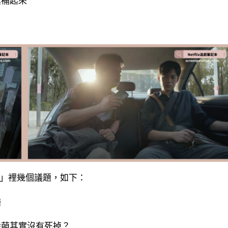
填補起來
論」裡幾個議題，如下：
漪
徐萌其實沒有死掉？