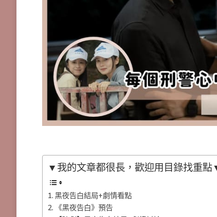
▼我的文章都很長，歡迎用目錄找重點
黑夜告白結局+劇情看點
《黑夜告白》預告