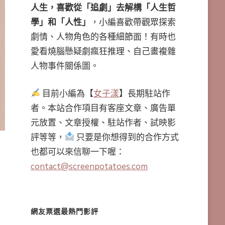
人生，喜歡從「追劇」去解構「人生哲
學」和「人性」
，小編喜歡帶觀眾探索
劇情、人物角色的各種細節面！有時也
愛看燒腦懸疑劇瘋狂推理、自己畫複雜
人物事件關係圖。
目前小編為【
女子漾
】長期駐站作
者。本站合作項目有客座文章、廣告單
元放置、文章授權、駐站作者、試映影
評等等，
只要是你想得到的合作方式
也都可以來信聊一下喔：
contact@screenpotatoes.com
網友票選最熱門影評