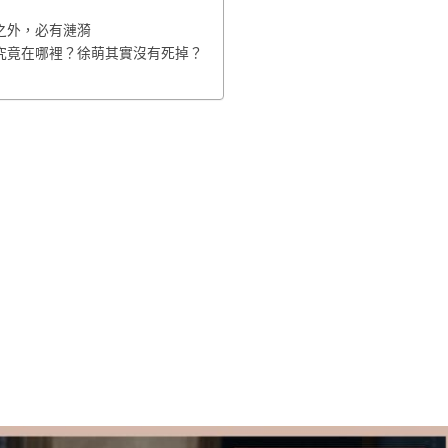
之外，必有漣漪
究竟在哪裡？徐萌其實沒有死掉？