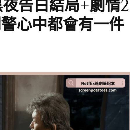
劇「黑夜告白結局+劇情2
刑警心中都會有一件