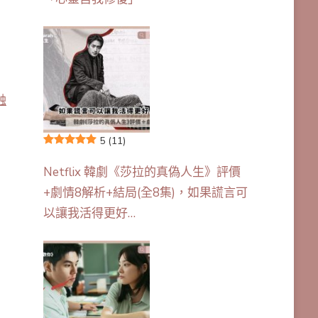
蝕
5
(11)
Netflix 韓劇《莎拉的真偽人生》評價
+劇情8解析+結局(全8集)，如果謊言可
以讓我活得更好…