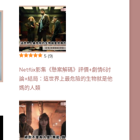
5
(9)
Netflix影集《懸案解碼》評價+劇情6討
論+結局：這世界上最危險的生物就是他
媽的人類