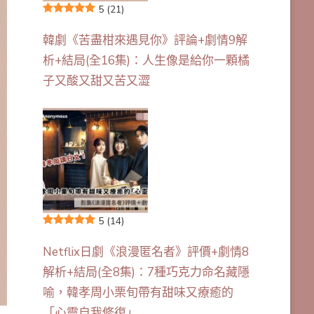
5
(21)
韓劇《苦盡柑來遇見你》評論+劇情9解
析+結局(全16集)：人生像是給你一顆橘
子又酸又甜又苦又澀
5
(14)
Netflix日劇《浪漫匿名者》評價+劇情8
解析+結局(全8集)：7種巧克力命名藏隱
喻，韓孝周小栗旬帶有甜味又療癒的
「心靈自我修復」