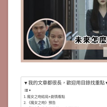
▼我的文章都很長，歡迎用目錄找重點
魔女之吻結局+劇情看點
《魔女之吻》預告