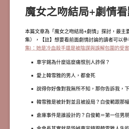
魔女之吻結局+劇情看
本篇文章為「魔女之吻結局+劇情」探討，最主
集），【註】想要看前面劇情討論的讀者可以參
集)：她是冷血殺手還是被陰謀與誤解包圍的受
車宇錫為什麼這麼痛恨別人詐保？
愛上韓雪雅的男人，都會死
說得你好像對我無所不知，那你告訴我，
韓雪雅是被針對並且被設局？白俊範跟那
倉庫事件是誰設計的？白俊範＝第一任男朋
金會長其實就是毀掉車宇鎮跟韓雪雅人生