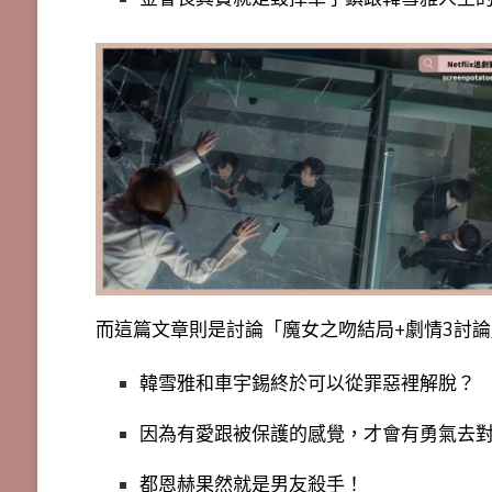
而這篇文章則是討論「魔女之吻結局+劇情3討
韓雪雅和車宇錫終於可以從罪惡裡解脫？
因為有愛跟被保護的感覺，才會有勇氣去
都恩赫果然就是男友殺手！