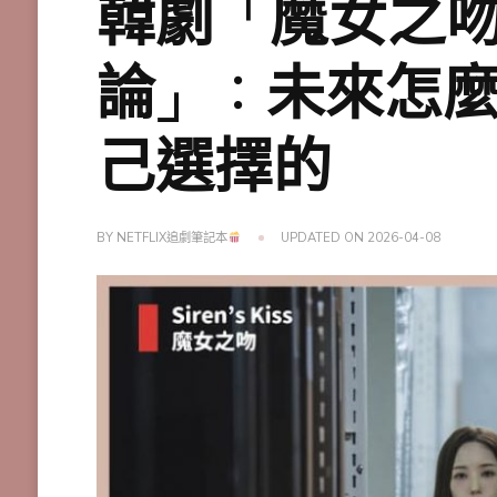
韓劇「魔女之吻
論」：未來怎
己選擇的
BY
NETFLIX追劇筆記本
UPDATED ON
2026-04-08