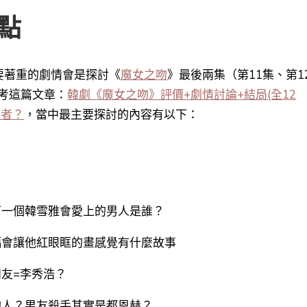
點
要著重的劇情會是探討《
魔女之吻
》最後兩集（第11集、第1
考這篇文章：
韓劇《魔女之吻》評價+劇情討論+結局(全12
害者？
，
當中最主要探討的內容有以下：
下一個韓雪雅會愛上的男人是誰？
幅會讓他紅眼眶的畫感覺有什麼故事
友=李秀浩？
的人？男友殺手其實是都恩赫？