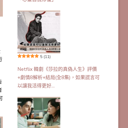
全
5
(11)
行
Netflix 韓劇《莎拉的真偽人生》評價
+劇情8解析+結局(全8集)，如果謊言可
告
以讓我活得更好…
者
可