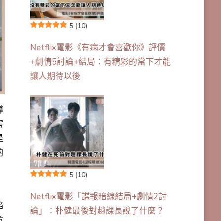
5
(10)
Netflix電影《有病才會喜歡你》評價
+劇情5討論+結局：有精彩的當下才能
讓人期待以後
導
害
是
的
5
(10)
Netflix電影「諜報暗線結局+劇情2討
陷
論」：朴健最後對趙課長說了什麼？
危