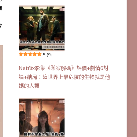
強
，
會
5
(9)
Netflix影集《懸案解碼》評價+劇情6討
論+結局：這世界上最危險的生物就是他
媽的人類