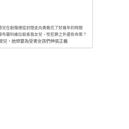
碧兒在創傷裡從封閉走向勇敢花了好幾年的時間
紐布蘭科維拉殺害我女兒，性犯罪之外還有命案？
碧兒，她想要為受害女孩們伸張正義