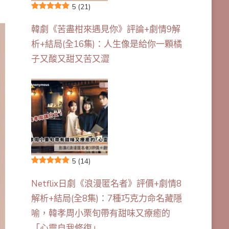
5
(21)
韓劇《苦盡柑來遇見你》評論+劇情9解
析+結局(全16集)：人生像是給你一顆橘
子又酸又甜又苦又澀
5
(14)
Netflix日劇《浪漫匿名者》評價+劇情8
解析+結局(全8集)：7種巧克力命名藏隱
喻，韓孝周小栗旬帶有甜味又療癒的
「心靈自我修復」