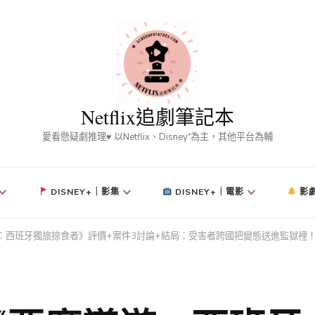
Netflix追劇筆記本
愛看懸疑劇推理♥ 以Netflix、Disney⁺為主，其他平台為輔
DISNEY+｜影集
DISNEY+｜電影
影
魔導遊：西班牙獨旅掠食者》評價+案件3討論+結局：受害者跨國把變態送進監獄裡