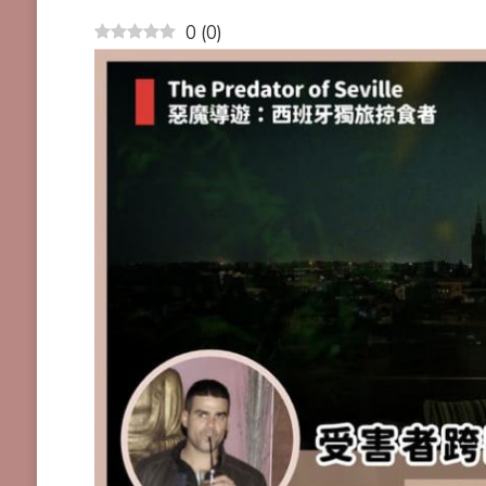
0
(
0
)