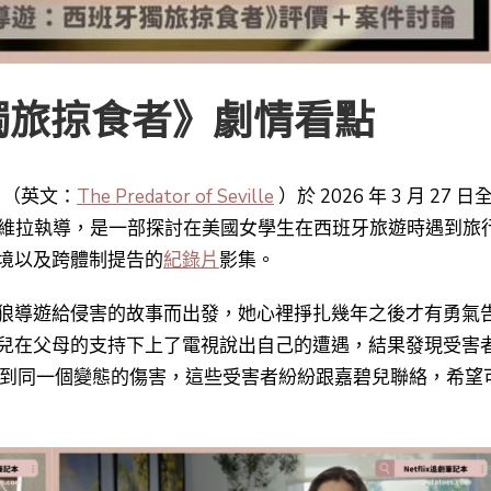
獨旅掠食者》劇情看點
》（英文：
The Predator of Seville
）於 2026 年 3 月 27 日
奧維拉執導，是一部探討在美國女學生在西班牙旅遊時遇到旅
境以及跨體制提告的
紀錄片
影集。
狼導遊給侵害的故事而出發，她心裡掙扎幾年之後才有勇氣
兒在父母的支持下上了電視說出自己的遭遇，結果發現受害
受到同一個變態的傷害，這些受害者紛紛跟嘉碧兒聯絡，希望