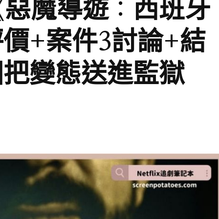
錄片《惡魔導遊：西班牙
價+案件3討論+結
國把變態送進監獄