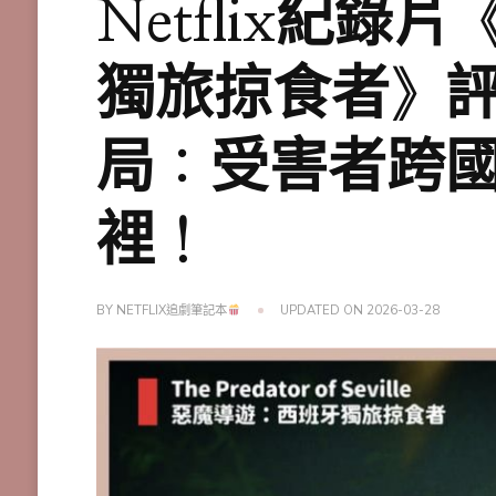
Netflix紀
獨旅掠食者》評
局：受害者跨
裡！
BY
NETFLIX追劇筆記本
UPDATED ON
2026-03-28