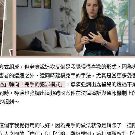
方式組成，但老實說這次反倒是我覺得很喜歡的形式，因為
害者的遭遇之外，還同時建構兇手的手法，尤其是當更多受
遇」轉向「兇手的犯罪模式」
，導演強調出嘉碧兒的遭遇不
同時，導演也強調出這類跨國案件在法律追訴與通報機制上
的諷刺～
這個字我覺得用的很好，因為兇手的做法就像是鋪陳了一道
與人之間的「信任」與「危險」難以辨別，這打破觀眾對「