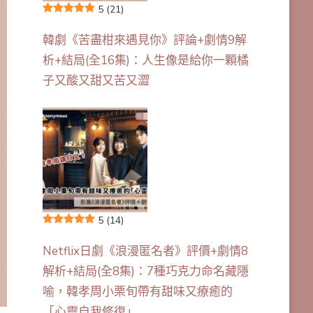
5
(21)
韓劇《苦盡柑來遇見你》評論+劇情9解
析+結局(全16集)：人生像是給你一顆橘
子又酸又甜又苦又澀
5
(14)
Netflix日劇《浪漫匿名者》評價+劇情8
解析+結局(全8集)：7種巧克力命名藏隱
喻，韓孝周小栗旬帶有甜味又療癒的
「心靈自我修復」