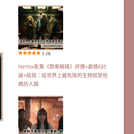
5
(9)
Netflix影集《懸案解碼》評價+劇情6討
論+結局：這世界上最危險的生物就是他
媽的人類