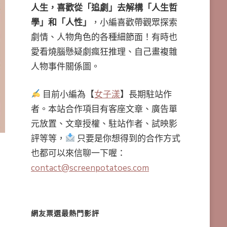
人生，喜歡從「追劇」去解構「人生哲
學」和「人性」
，小編喜歡帶觀眾探索
劇情、人物角色的各種細節面！有時也
愛看燒腦懸疑劇瘋狂推理、自己畫複雜
人物事件關係圖。
目前小編為【
女子漾
】長期駐站作
者。本站合作項目有客座文章、廣告單
元放置、文章授權、駐站作者、試映影
評等等，
只要是你想得到的合作方式
也都可以來信聊一下喔：
contact@screenpotatoes.com
網友票選最熱門影評