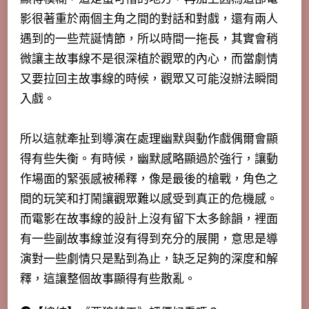
影很著重於兩個主角之間的對話和對戲，還有兩人
遇到的一些荒誕情節，所以時間一拖長，其實會稍
微讓主故事線不是很深植於觀眾的內心，而當劇情
又要拉回主故事線的時候，觀眾又可能沒辦法瞬間
入戲。
所以這就牽扯到導演在處理幽默與動作戲偶爾會顯
得有些失衡。有時候，幽默感略顯過於強行，讓動
作場面的緊張感被稀釋，像是最後的槍戰，角色之
間的玩笑和打鬧讓觀眾難以感受到真正的危機感。
而電影在故事線的設計上沒有留下太多餘韻，裡面
有一些副故事線並沒有得到充分的展開，意思是導
演對一些劇情只是點到為止，缺乏足夠的深度和解
釋，這讓整個故事顯得有些散亂。