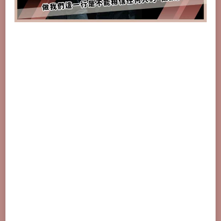
局，
他
們
不
是
孤
狼，
是
夥
伴！