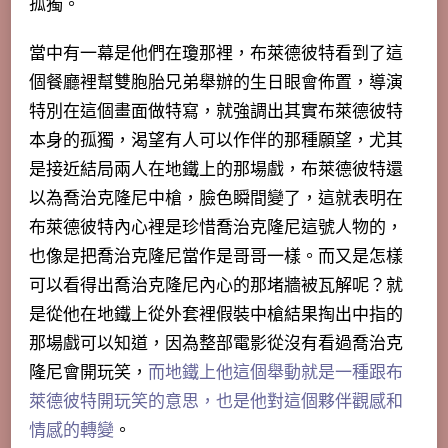
孤獨。
當中有一幕是他們在瓊那裡，布萊德彼特看到了這
個餐廳裡幫雙胞胎兄弟舉辦的生日眼會佈置，導演
特別在這個畫面做特寫，就強調出其實布萊德彼特
本身的孤獨，渴望有人可以作伴的那種願望，尤其
是接近結局兩人在地鐵上的那場戲，布萊德彼特還
以為喬治克隆尼中槍，臉色瞬間變了，這就表明在
布萊德彼特內心裡是珍惜喬治克隆尼這號人物的，
也像是把喬治克隆尼當作是哥哥一樣。而又是怎樣
可以看得出喬治克隆尼內心的那堵牆被瓦解呢？就
是從他在地鐵上從外套裡假裝中槍結果掏出中指的
那場戲可以知道，因為整部電影從沒有看過喬治克
隆尼會開玩笑，
而地鐵上他這個舉動就是一種跟布
萊德彼特開玩笑的意思，也是他對這個夥伴觀感和
情感的轉變
。