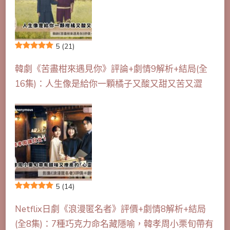
5
(21)
韓劇《苦盡柑來遇見你》評論+劇情9解析+結局(全
16集)：人生像是給你一顆橘子又酸又甜又苦又澀
5
(14)
Netflix日劇《浪漫匿名者》評價+劇情8解析+結局
(全8集)：7種巧克力命名藏隱喻，韓孝周小栗旬帶有