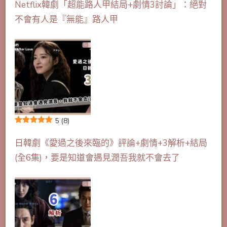
Netflix韓劇「超能路人甲結局+劇情3討論」：絕對
不會有人是『無能』路人甲
5
(8)
日韓劇《愛過之後來臨的》評論+劇情+3解析+結局
(全6集)，要是知道會遇見潤吾我就不會去了