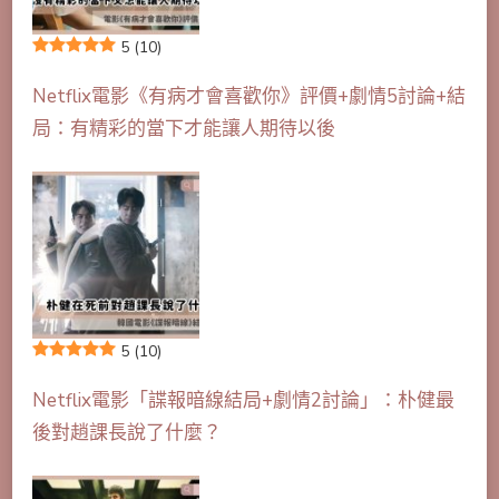
5
(10)
Netflix電影《有病才會喜歡你》評價+劇情5討論+結
局：有精彩的當下才能讓人期待以後
5
(10)
Netflix電影「諜報暗線結局+劇情2討論」：朴健最
後對趙課長說了什麼？