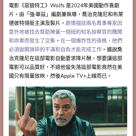
電影《惡狼特工》Wolfs 是2024年美國
動作喜劇
片
，由「強·華茲」編劇兼執導，喬治克隆尼和布萊
德彼特領銜主演及製片，
劇情描述兩名喬事專家因
意外地被找去幫助掩蓋一個紐約知名檢察官的醜聞
和命案而發生了交集
，
在一個爆炸性的夜晚，他們
必須拋開瑣碎的不滿和自負才能完成工作
。據說喬
治克隆尼在這部電影自動要求降片酬，想要讓這部
電影可以品質好，不過他蠻失落這部電影竟然在美
國只有限量放映，然後Apple TV+上線而已。