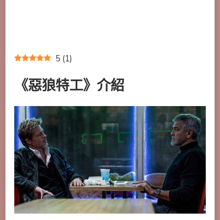
5
(
1
)
《惡狼特工》介紹