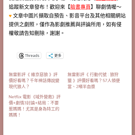
追蹤新文章發布！歡迎來【
臉書專頁
】聊劇情喔～
♥
文章中圖片擷取自預告、影音平台及其他相關網站
提供之劇照，僅作為影劇推薦與評論所用，如有侵
權敬請告知刪除，謝謝。
Threads
更多
無雷影評《 維京惡狼 》評
無雷影評《 行動代號 : 狼狩
價好看嗎？千年神話傳說變
獵 》評價好看嗎？57人領便
現代狼人？
當、2噸半血漿
Netflix 電影《域外營救》評
價+劇情3討論+結局：不要
惹媽媽！尤其是身為特工的
媽媽！