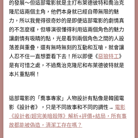
的發展～但這部電影就是主打布萊德彼特和喬治克
隆尼這兩個主角，他們本身就已經自帶無限的魅
力，所以我覺得很奇妙的是即便這部電影的劇情真
的不怎麼樣，但導演很懂得利用這兩個角色的魅力
讓劇情有吸睛的點，光是看到兩個角色之間的人設
落差與重疊，還有無時無刻的互動和互嗆，就會讓
人忍不住一直想要看下去！所以即便《
惡狼特工
》
是有可惜之處，不過喬治克隆尼和布萊德彼特就是
本片重點啊！
這部電影的「喬事專家」人物設計有點像是韓國電
影《設計者》，只是不同故事和不同的調性→
電影
《設計者/超完美暗殺隊》解析+評價+結局，所有事
故都能被偽造，清潔工存在嗎？