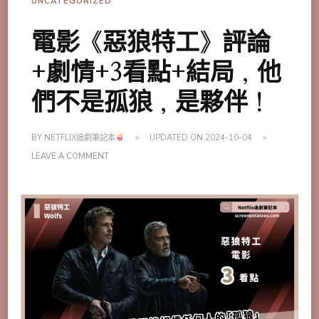
UNCATEGORIZED
電影《惡狼特工》評論
+劇情+3看點+結局，他
們不是孤狼，是夥伴！
BY
NETFLIX追劇筆記本
UPDATED ON
2024-10-04
ON
LEAVE A COMMENT
電
影
《惡
狼
特
工》
評
論
+劇
情
+3
看
點
+結