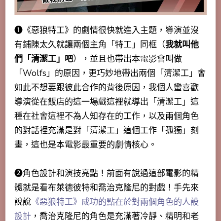
➊《惡狼特工》的劇情很快就進入主題，導演並沒
有鋪陳太久就讓兩個主角「特工」同框（
我就叫他
們「清潔工」吧
），並且也帶出本電影會叫做
「Wolfs」的原因，更巧妙地帶出兩個「清潔工」會
如此不想要跟彼此合作的背後原因，我個人蠻喜歡
導演從在飯店的這一場戲這裡就導出「清潔工」這
種在社會這裡不為人知存在的工作，以及兩個角色
的對話裡充滿是對「清潔工」這個工作「孤獨」刻
畫，這也是本電影最重要的劇情核心。
➋角色設計和演技亮點！前面有說過這部電影的精
髓就是看布萊德彼特和喬治克隆尼的對戲！手先來
說說
《惡狼特工》成功的點在於對兩個角色的人設
設計
，喬治克隆尼的角色是充滿著冷靜、精明和老