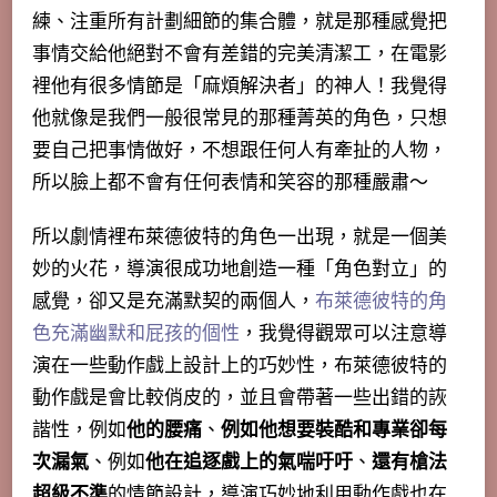
練、注重所有計劃細節的集合體，就是那種感覺把
事情交給他絕對不會有差錯的完美清潔工，在電影
裡他有很多情節是「麻煩解決者」的神人！我覺得
他就像是我們一般很常見的那種菁英的角色，只想
要自己把事情做好，不想跟任何人有牽扯的人物，
所以臉上都不會有任何表情和笑容的那種嚴肅～
所以
劇情裡布萊德彼特的角色一出現，就是一個美
妙的火花
，導演很成功地創造一種「角色對立」的
感覺，卻又是充滿默契的兩個人，
布萊德彼特的角
色充滿幽默和屁孩的個性
，我覺得觀眾可以注意導
演在一些動作戲上設計上的巧妙性，布萊德彼特的
動作戲是會比較俏皮的，並且會帶著一些出錯的詼
諧性，例如
他的腰痛
、
例如他想要裝酷和專業卻每
次漏氣
、例如
他在追逐戲上的氣喘吁吁
、
還有槍法
超級不準
的情節設計，導演巧妙地利用動作戲也在