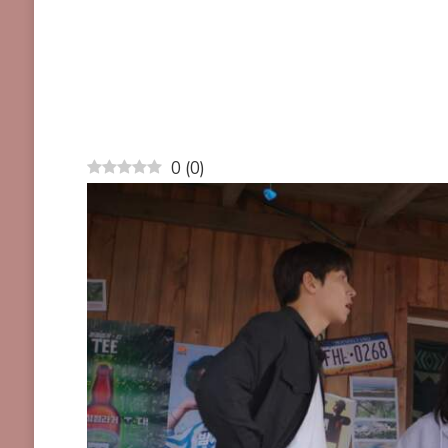
0
(
0
)