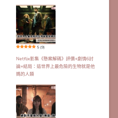
5
(9)
Netflix影集《懸案解碼》評價+劇情6討
論+結局：這世界上最危險的生物就是他
媽的人類