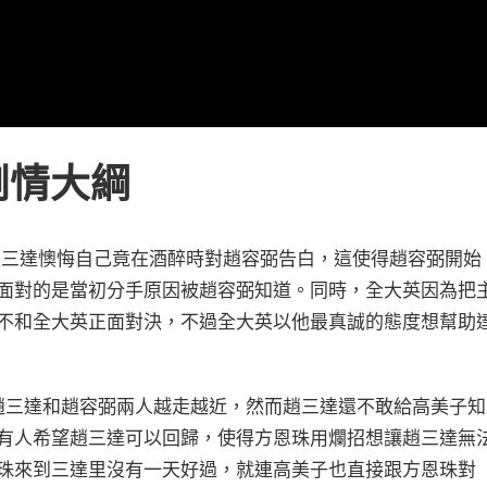
劇情大綱
趙三達懊悔自己竟在酒醉時對趙容弼告白，這使得趙容弼開始
面對的是當初分手原因被趙容弼知道。同時，全大英因為把
不和全大英正面對決，不過全大英以他最真誠的態度想幫助
趙三達和趙容弼兩人越走越近，然而趙三達還不敢給高美子知
有人希望趙三達可以回歸，使得方恩珠用爛招想讓趙三達無
珠來到三達里沒有一天好過，就連高美子也直接跟方恩珠對