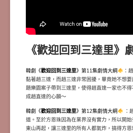
《歡迎回到三達里》
韓劇《
歡迎回到三達里
》第11集劇情大綱
：
黏著趙三達，而趙三達非常困擾，畢竟她不想要
題樂園案子帶到三達里，使得趙直達一家也不得
成趙直達的心願～
韓劇《
歡迎回到三達里
》第12集劇情大綱
：
道。至於方恩珠因為在業界沒有實力，所以開始
東山再起，讓三達里的所有人都氣炸，搞得方恩