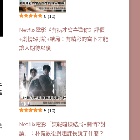
5
(10)
Netflix電影《有病才會喜歡你》評價
+劇情5討論+結局：有精彩的當下才能
讓人期待以後
主
達
5
(10)
Netflix電影「諜報暗線結局+劇情2討
法
論」：朴健最後對趙課長說了什麼？