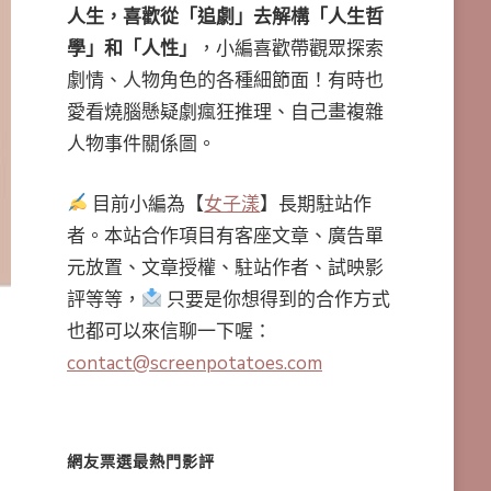
人生，喜歡從「追劇」去解構「人生哲
學」和「人性」
，小編喜歡帶觀眾探索
劇情、人物角色的各種細節面！有時也
愛看燒腦懸疑劇瘋狂推理、自己畫複雜
人物事件關係圖。
目前小編為【
女子漾
】長期駐站作
者。本站合作項目有客座文章、廣告單
元放置、文章授權、駐站作者、試映影
評等等，
只要是你想得到的合作方式
也都可以來信聊一下喔：
contact@screenpotatoes.com
網友票選最熱門影評