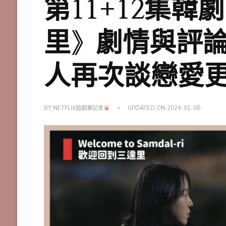
第11+12集
里》劇情與評
人再次談戀愛
BY
NETFLIX追劇筆記本
UPDATED ON
2024-01-08