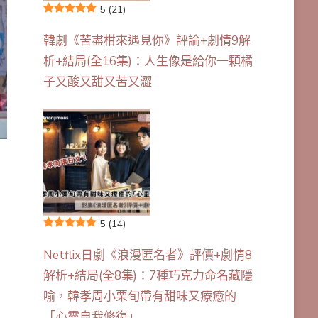
5
(21)
韓劇《苦盡柑來遇見你》評論+劇情9解
析+結局(全16集)：人生像是給你一顆橘
子又酸又甜又苦又澀
5
(14)
Netflix日劇《浪漫匿名者》評價+劇情8
解析+結局(全8集)：7種巧克力命名藏隱
喻，韓孝周小栗旬帶有甜味又療癒的
「心靈自我修復」