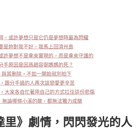
心得，或許夢想只是它仍是夢想時最為閃耀
，要是妳對我不好，我馬上回濟州島
，或許夢想不是拿來實現的，而是拿來守護的
，分手原因是因爲趙容弼媽媽的死？
，與其刪除，不如一開始就別拍下
得，跟分手過的人再次談戀愛更辛苦
得，大家各自忙著用自己的方式扛住這份悲傷
，無論哪條小溪的龍，都無法獨力成龍
達里
》劇情，閃閃發光的人