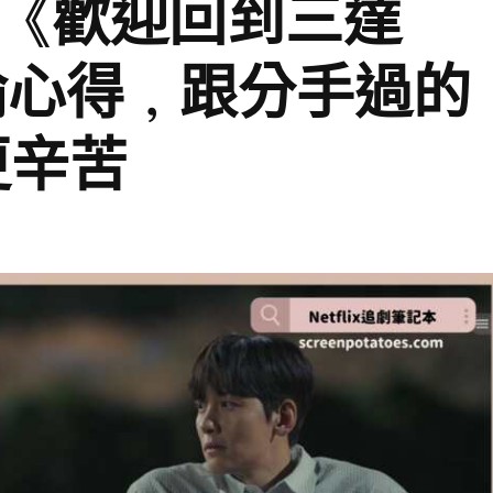
韓劇《歡迎回到三達
論心得，跟分手過的
更辛苦