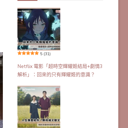
5
(31)
Netflix 電影「超時空輝耀姬結局+劇情3
解析」：回來的只有輝耀姬的意識？