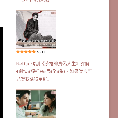
5
(11)
Netflix 韓劇《莎拉的真偽人生》評價
+劇情8解析+結局(全8集)，如果謊言可
以讓我活得更好…