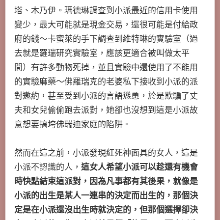
塔、木乃伊。瑪德琳調查到小派最近的信用卡使用
變少，最大可能就是現金交易，還很可能是付給政
府的錢～卡蜜萊的手下調查到維特琳的實驗室（過
去就是羅瑞研究實驗室，應該更適合被叫做太平
間）有許多動物死掉，並且實驗中還使用了不能用
的實驗麻藥～佛羅瑞克的老婆私下接收到小派的派
對邀約，甚至受到小派的言語慫恿，於是欺騙了丈
夫和女兒偷偷跑去派對，她卻也沒想到這是小派故
意想要搞垮佛瑞迪家庭的陷阱。
然而在這之前，小派發現紅死神面具的女人，這是
小派不認識的人，
這女人希望小派可以趁還有機會
時快點結束這派對，因為凡事都有其後果，就像是
小派的出生是某人一連串的決定而出生的，那個決
定是在小派還沒出生時就決定的，但那個選擇卻決