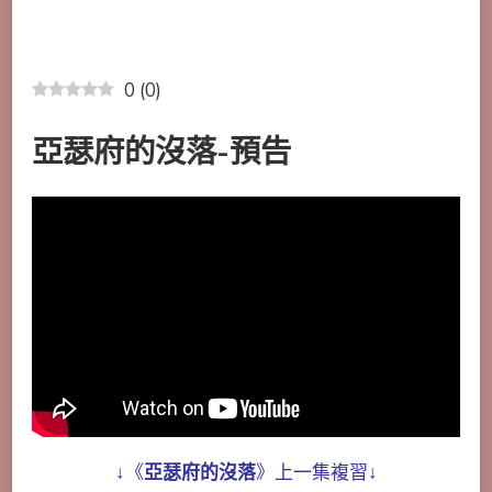
0
(
0
)
亞瑟府的沒落-預告
↓《
亞瑟府的沒落
》上一集複習↓