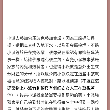
小派去參加佛羅瑞克參加會議，因為工廠違法違
規，還把毒素排入地下水，以及重金屬掩埋，不過
小派等於是在搞破壞，很像是在承認有做這些違法
事一樣，這讓佛羅瑞克很生氣，直覺小派根本就是
家族的內鬼和爆料者，也覺得小派就是意外出生來
分財產的分母，所以反骨的小派決定在這些本該就
被插除的建築物內搞派對，藉以賺到錢（
不過在這
建築物上小派看到頂樓有個紅衣女人正在凝視著
他
），後來小派找拿破崙要搞到足夠的藥，小派強
烈表示自己搞到錢才能在獲得這名字中得到一點尊
重。維特琳和亞諾的實驗再次失敗，無法進行人體