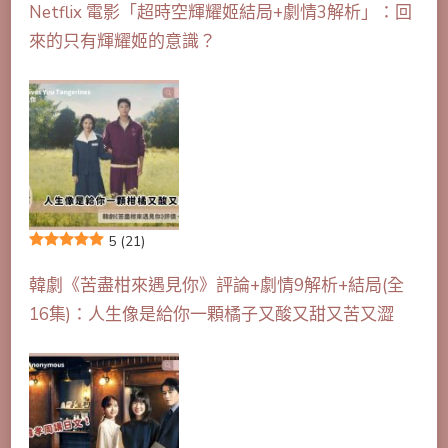
Netflix 電影「超時空輝耀姬結局+劇情3解析」：回
來的只有輝耀姬的意識？
5
(21)
韓劇《苦盡柑來遇見你》評論+劇情9解析+結局(全
16集)：人生像是給你一顆橘子又酸又甜又苦又澀