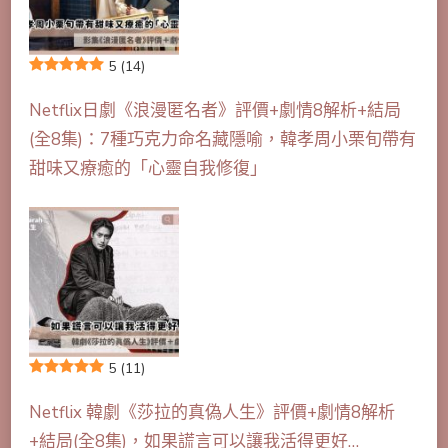
5
(14)
Netflix日劇《浪漫匿名者》評價+劇情8解析+結局
(全8集)：7種巧克力命名藏隱喻，韓孝周小栗旬帶有
甜味又療癒的「心靈自我修復」
5
(11)
Netflix 韓劇《莎拉的真偽人生》評價+劇情8解析
+結局(全8集)，如果謊言可以讓我活得更好…