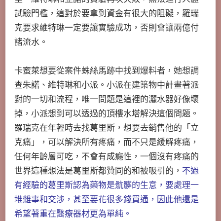
試驗門檻，這對於要拿到資金有很大的阻礙，羅瑞
克要求維特琳一定要讓實驗成功，否則會讓兩億付
諸流水。
卡蜜萊想要從案件蛛絲馬跡中找到爆料者，她想調
查朱諾、維特琳和小派。小派在建築物中計畫著派
對的一切和流程，唯一問題是這裡的灑水器好像壞
掉，小派想到可以透過的頂樓水塔解決這個問題。
羅瑞克在年輕時去找葛里斯，想要去銷售他的「立
克痛」，可以解決所有疼痛，而不只是緩解疼痛，
任何年齡層可吃，不會有成癮性，一個沒有疼痛的
世界這種想法是葛里斯都贊同的和被吸引的，
不過
有經驗的葛里斯認為藥物是骯髒的生意，要處理一
堆雜事和交涉，甚至要花很多錢買通，因此他還是
希望著重在醫療器材更為單純。