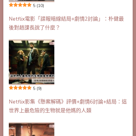
5
(10)
Netflix電影「諜報暗線結局+劇情2討論」：朴健最
後對趙課長說了什麼？
5
(9)
Netflix影集《懸案解碼》評價+劇情6討論+結局：這
世界上最危險的生物就是他媽的人類