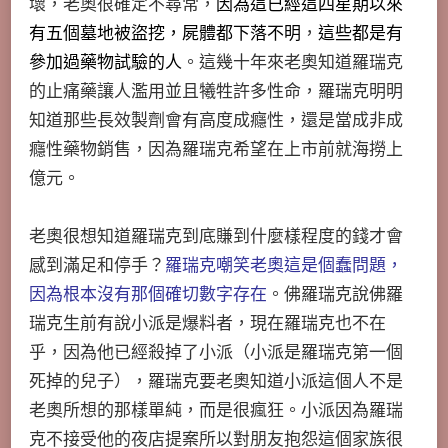
壞，老奧很確定不尋常，
因為這已經這四星期以來
有五個墓地被盜挖，屍體都下落不明
，
這些都是有
參加過藥物試驗的人
。這幾十年來老奧知道羅瑞克
的止痛藥讓人濫用並且犧牲許多性命，羅瑞克明明
知道那些長效製劑會有高度成癮性，還是當成非成
癮性藥物銷售，因為羅瑞克希望在上市前就海撈上
億元。
老奧很想知道羅瑞克到底賺到什麼樣程度的錢才會
感到滿足和停手？
羅瑞克嘲笑老奧這是個蠢問題，
因為根本沒有那個確切數字存在
。佛羅瑞克說佛羅
瑞克生前有說小派是爆料者，現在羅瑞克也不在
乎，因為他已經殺掉了小派（小派是羅瑞克第一個
死掉的兒子），羅瑞克要老奧知道小派這個人不是
老奧所想的那樣單純，而是很瘋狂。小派因為羅瑞
克不接受他的夜店提案所以對朋友抱怨這個家族很