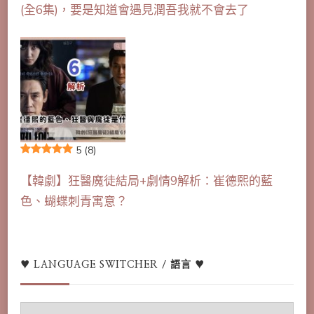
(全6集)，要是知道會遇見潤吾我就不會去了
5
(8)
【韓劇】狂醫魔徒結局+劇情9解析：崔德熙的藍
色、蝴蝶刺青寓意？
♥ LANGUAGE SWITCHER / 語言 ♥
♥