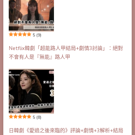
5
(9)
Netflix韓劇「超能路人甲結局+劇情3討論」：絕對
不會有人是『無能』路人甲
5
(8)
日韓劇《愛過之後來臨的》評論+劇情+3解析+結局