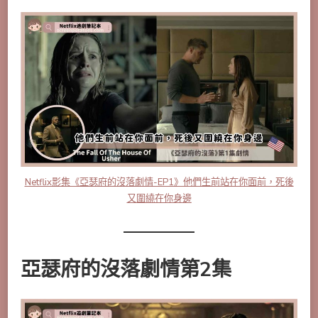
Netflix影集《亞瑟府的沒落劇情-EP1》他們生前站在你面前，死後
又圍繞在你身邊
亞瑟府的沒落劇情第2集