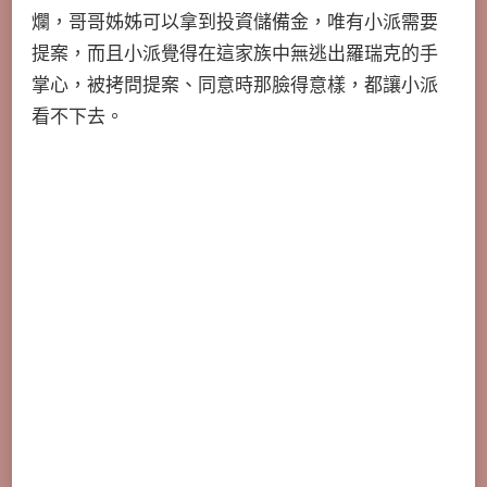
爛，哥哥姊姊可以拿到投資儲備金，唯有小派需要
提案，而且小派覺得在這家族中無逃出羅瑞克的手
掌心，被拷問提案、同意時那臉得意樣，都讓小派
看不下去。