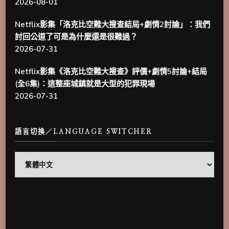
2026-08-01
Netflix影集「洛克比空難大搜查結局+劇情2討論」：我們
討回公道了可是為什麼還是很難過？
2026-07-31
Netflix影集《洛克比空難大搜查》評價+劇情5討論+結局
(全6集)：這整座城鎮就是大型的犯罪現場
2026-07-31
語言切換／LANGUAGE SWITCHER
語
言
切
換
／