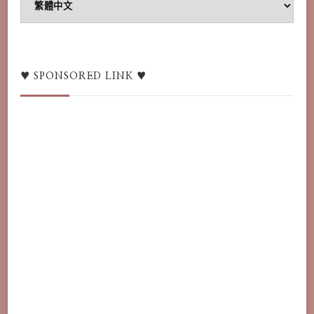
Language
switcher
/
語
♥ SPONSORED LINK ♥
言
♥