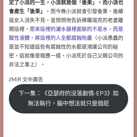
定了小派的一生，小派就是個「後果」，而小派也
會產生「後果」
，而今晚小派就會引發後果，後續
這女人消失不見，並悄悄地告訴佛羅瑞克的老婆離
開這裡，
原來這裡的灑水器裡面裝的不是水，而是
酸性液體，將這裡的人全都腐蝕殆盡
（小派愚蠢的
是並不知道這些有腐蝕性的水都是鴻運公司的秘
密，這就像是報應一樣，小派死於自己父親公司的
非法之事上）。
//MIR 文中廣告
下一集：《亞瑟府的沒落劇情-EP3》如
無法執行，腦中想法就只是個屁