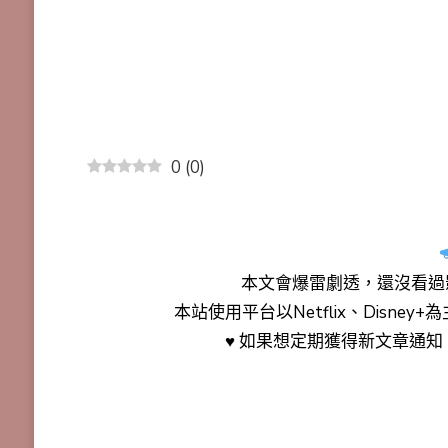
0
(
0
)
本文會
爆雷劇透
，還沒看過
本站使用平台以Netflix、Disne
♥ 如果想定期獲得新文章通