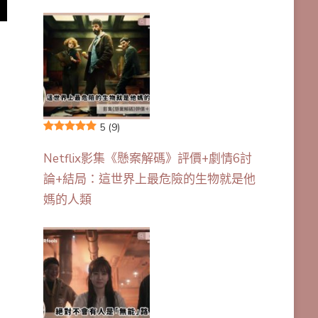
5
(9)
Netflix影集《懸案解碼》評價+劇情6討
論+結局：這世界上最危險的生物就是他
媽的人類