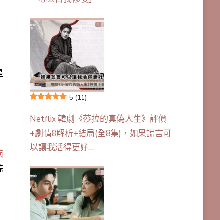
和
是
5
(11)
Netflix 韓劇《莎拉的真偽人生》評價
+劇情8解析+結局(全8集)，如果謊言可
以讓我活得更好…
兩
綜