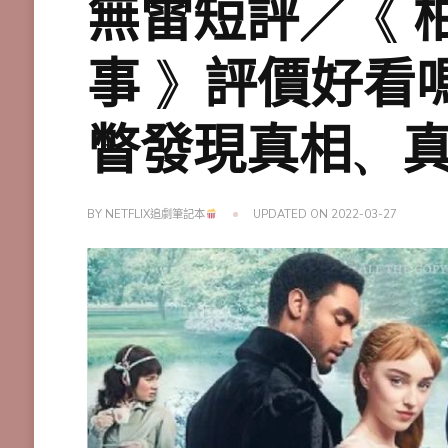
無雷短評／《 
事 》評價好看
瞥發現真相、
BY
NETFLIX追劇筆記本
UPDATED ON
2022-03-27