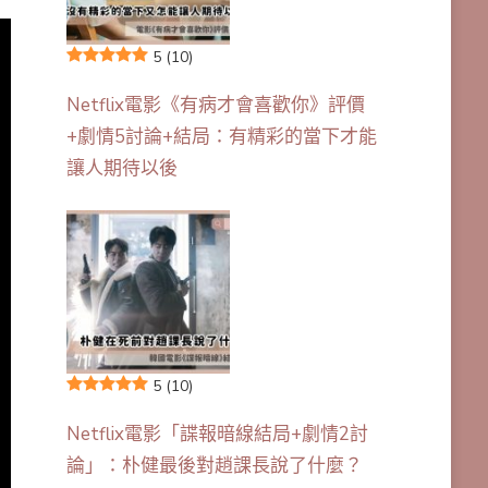
5
(10)
Netflix電影《有病才會喜歡你》評價
+劇情5討論+結局：有精彩的當下才能
讓人期待以後
5
(10)
Netflix電影「諜報暗線結局+劇情2討
論」：朴健最後對趙課長說了什麼？