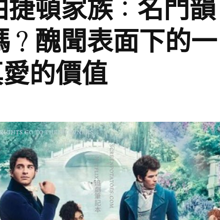
柏捷頓家族：名門韻
嗎？醜聞表面下的一
真愛的價值