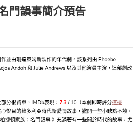
名門韻事簡介預告
作並由珊達萊姆斯製作的年代劇。該系列由 Phoebe
e、Adjoa Andoh 和 Julie Andrews 以及其他演員主演，這部劇改
部分很買單，IMDb表現：
7.3
/ 10（本劇即時評分
這邊
人賞心悅目的維多利亞時代新愛情故事，撇開一些小缺點不談，
 柏捷頓家族：名門韻事 》充滿著有一些關於時代的故事，尤