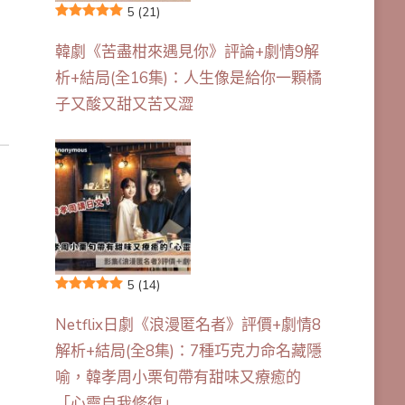
5
(21)
韓劇《苦盡柑來遇見你》評論+劇情9解
析+結局(全16集)：人生像是給你一顆橘
子又酸又甜又苦又澀
5
(14)
Netflix日劇《浪漫匿名者》評價+劇情8
解析+結局(全8集)：7種巧克力命名藏隱
喻，韓孝周小栗旬帶有甜味又療癒的
「心靈自我修復」