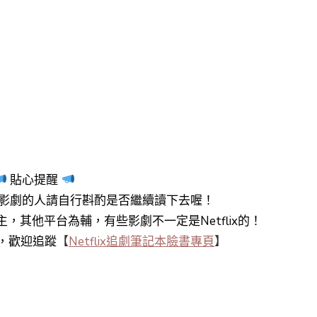
貼心提醒
影劇的人請自行斟酌是否繼續讀下去喔！
y+為主，其他平台為輔，有些影劇不一定是Netflix的！
知，歡迎追蹤
【
Netflix追劇筆記本臉書專頁
】