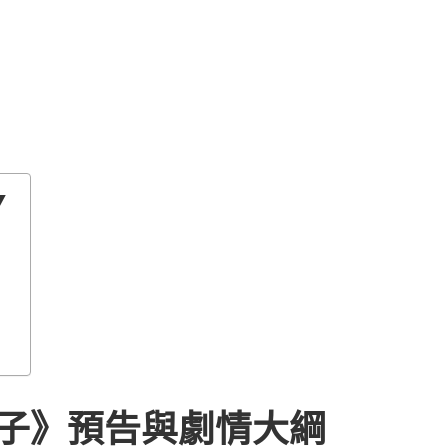
▼
子》預告與劇情大綱