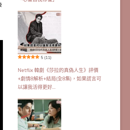
後
5
(11)
Netflix 韓劇《莎拉的真偽人生》評價
+劇情8解析+結局(全8集)，如果謊言可
以讓我活得更好…