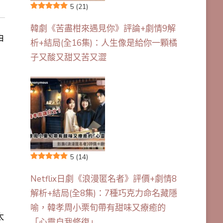
5
(21)
韓劇《苦盡柑來遇見你》評論+劇情9解
由
析+結局(全16集)：人生像是給你一顆橘
子又酸又甜又苦又澀
，
的
5
(14)
Netflix日劇《浪漫匿名者》評價+劇情8
解析+結局(全8集)：7種巧克力命名藏隱
，
喻，韓孝周小栗旬帶有甜味又療癒的
太
「心靈自我修復」