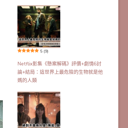
5
(9)
Netflix影集《懸案解碼》評價+劇情6討
論+結局：這世界上最危險的生物就是他
媽的人類