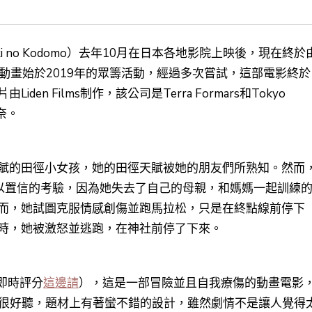
izuki no Kodomo）去年10月在日本各地影院上映後，現在終於
》這動畫始於2019年的眾籌活動，經過多次嘗試，這部電影終於
 Films制作，該公司是Terra Formars和Tokyo
奈。
賦的田徑小女孩，她的田徑天賦被她的朋友們所熟知。然而
難以置信的考驗，因為她失去了自己的母親，和媽媽一起訓練
而，她試圖克服情感創傷並跑馬拉松，只是在終點線前停下
時，她被激怒並逃跑，在神社前停了下來。
片即時評分
這邊請
），這是一部冒險並且自我療傷的動畫電影
也很好聽，題材上有著蠻不錯的設計，雖然劇情不是讓人覺得