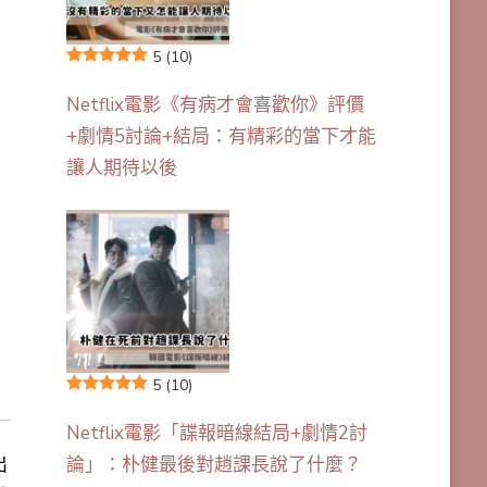
5
(10)
Netflix電影《有病才會喜歡你》評價
+劇情5討論+結局：有精彩的當下才能
讓人期待以後
5
(10)
Netflix電影「諜報暗線結局+劇情2討
出
論」：朴健最後對趙課長說了什麼？