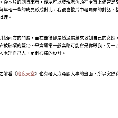
。從本片的劇情來看，觀眾可以發現老角頭在處事上儘管是
與年輕一輩的成員形成對比，我很喜歡片中老角頭的對話，
道理。
引起兩方的鬥毆，而在最後卻是透過霸董來教訓自己的女婿
許被破壞的堅定～畢竟通常一般套路可能會是你殺我，另一
人處理自己人，是個很棒的設計。
之前看《
暗夜天堂
》也有老大泡澡談大事的畫面，所以突然