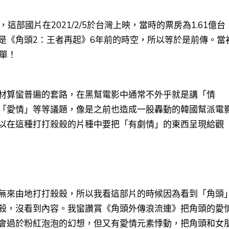
，這部國片在2021/2/5於台灣上映，當時的票房為1.61億台
是《角頭2：王者再起》6年前的時空，所以等於是前傳。當
清單！
材算蠻普遍的套路，在黑幫電影中通常不外乎就是講「情
「愛情」等等議題，像是之前也造成一股轟動的韓國幫派電
以在這種打打殺殺的片種中要把「有劇情」的東西呈現給觀
無來由地打打殺殺，所以我看這部片的時候因為看到「角頭
殺，沒看到內容。
我蠻讚賞《角頭外傳浪流連》把角頭的愛
會過於粉紅泡泡的幻想，但又有愛情元素悸動，把角頭和女