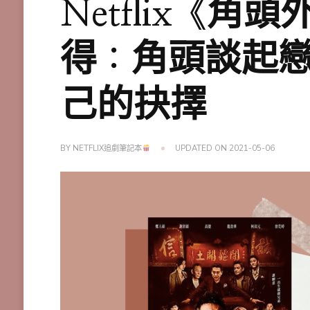
Netflix《
得：角頭談起
己的抉擇
BY
NETFLIX追劇筆記本
UPDATED ON
2021-05-06