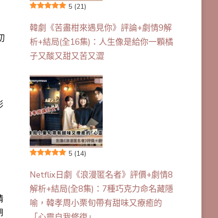
5
(21)
韓劇《苦盡柑來遇見你》評論+劇情9解
初
析+結局(全16集)：人生像是給你一顆橘
子又酸又甜又苦又澀
影
5
(14)
Netflix日劇《浪漫匿名者》評價+劇情8
」
解析+結局(全8集)：7種巧克力命名藏隱
情
喻，韓孝周小栗旬帶有甜味又療癒的
朋
「心靈自我修復」