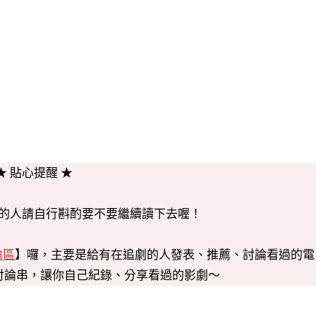
★ 貼心提醒 ★
的人請自行斟酌要不要繼續讀下去喔！
論區
】囉，主要是給有在追劇的人
發表
、
推薦
、
討論
看過的電
討論串，讓你自己紀錄、分享看過的影劇～