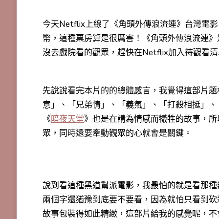
今天Netflix上線了《角頭外傳浪流連》台灣電影
幣，這種票房算是很厲害！《角頭外傳浪流連》
沒去戲院看的觀眾，趕快在Netflix加入待觀看
先說說看完本片的的總體感言，我覺得這部片題
意」、「兄弟情」、「義氣」、「打殺相挺」、
《
暗夜天堂
》也是在講為情感而犧牲的故事，所
眾，同時還要牽動觀眾的心就會是關鍵。
說到看這種黑道幫派電影，我最怕的就是看那種
兩個字還猶豫到底要不要看，因為就怕只看到砍
故事包裝得如此精緻，這部片給我的感覺呢，不