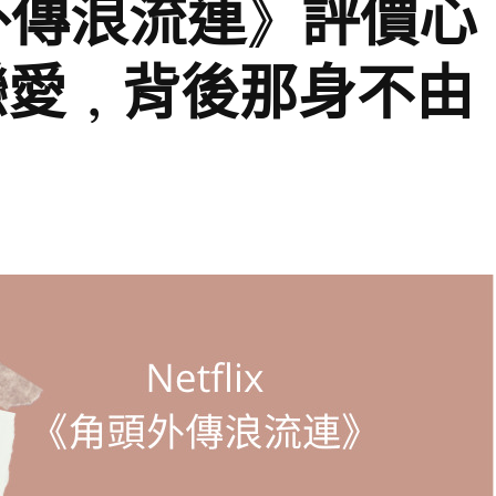
角頭外傳浪流連》評價心
戀愛，背後那身不由