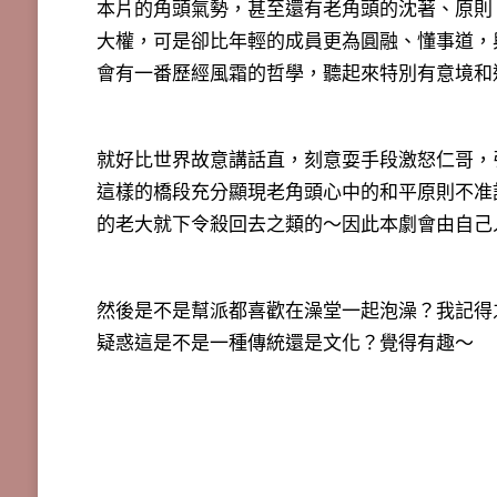
本片的角頭氣勢，甚至還有老角頭的沈著、原則
大權，可是卻比年輕的成員更為圓融、懂事道，
會有一番歷經風霜的哲學，聽起來特別有意境和
就好比世界故意講話直，刻意耍手段激怒仁哥，
這樣的橋段充分顯現老角頭心中的和平原則不准
的老大就下令殺回去之類的～因此本劇會由自己
然後是不是幫派都喜歡在澡堂一起泡澡？我記得
疑惑這是不是一種傳統還是文化？覺得有趣～