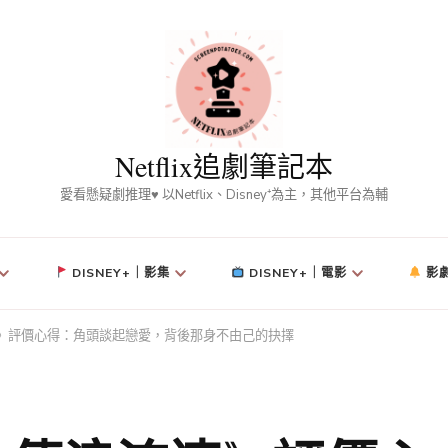
Netflix追劇筆記本
愛看懸疑劇推理♥ 以Netflix、Disney⁺為主，其他平台為輔
DISNEY+｜影集
DISNEY+｜電影
影
浪流連》評價心得：角頭談起戀愛，背後那身不由己的抉擇