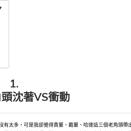
▼
1.
頭沈著VS衝動
沒有太多，可是我卻覺得貴董、霸董、哈達這三個老角頭帶