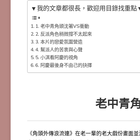
▼我的文章都很長，歡迎用目錄找重點
1. 老中青角頭沈著VS衝動
2. 反派角色稍微撐不太起來
3. 本片的戀愛氛圍營造
4. 幫派人的苦衷與心聲
5. 小淇看阿慶的視角
6. 阿慶最後身不由己的抉擇
老中青角
《
角頭外傳浪流連》在老一輩的老大戲份畫面並