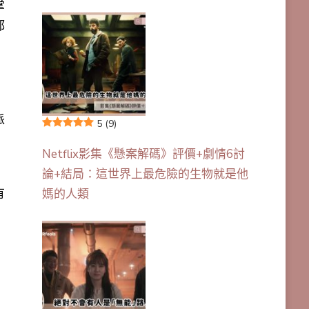
掌
都
，
派
5
(9)
Netflix影集《懸案解碼》評價+劇情6討
論+結局：這世界上最危險的生物就是他
有
媽的人類