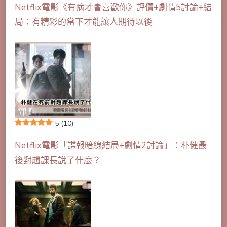
Netflix電影《有病才會喜歡你》評價+劇情5討論+結
局：有精彩的當下才能讓人期待以後
5
(10)
Netflix電影「諜報暗線結局+劇情2討論」：朴健最
後對趙課長說了什麼？