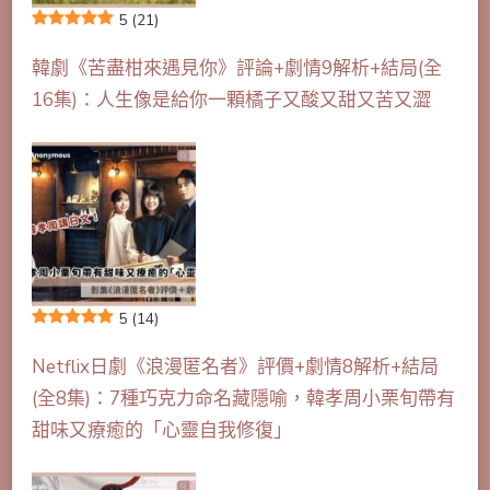
5
(21)
韓劇《苦盡柑來遇見你》評論+劇情9解析+結局(全
16集)：人生像是給你一顆橘子又酸又甜又苦又澀
5
(14)
Netflix日劇《浪漫匿名者》評價+劇情8解析+結局
(全8集)：7種巧克力命名藏隱喻，韓孝周小栗旬帶有
甜味又療癒的「心靈自我修復」