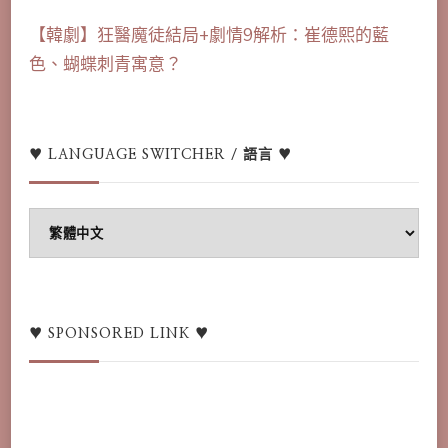
【韓劇】狂醫魔徒結局+劇情9解析：崔德熙的藍
色、蝴蝶刺青寓意？
♥ LANGUAGE SWITCHER / 語言 ♥
♥
Language
switcher
/
語
♥ SPONSORED LINK ♥
言
♥