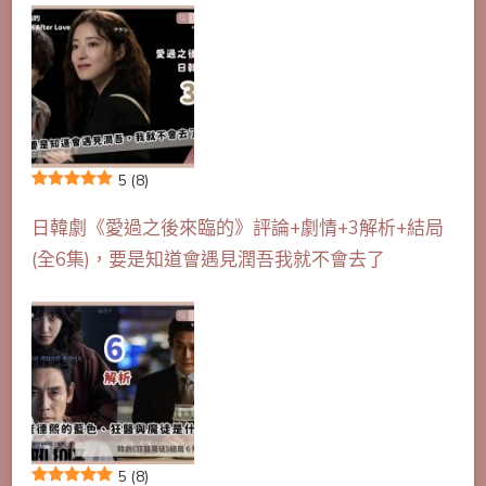
5
(8)
日韓劇《愛過之後來臨的》評論+劇情+3解析+結局
(全6集)，要是知道會遇見潤吾我就不會去了
5
(8)