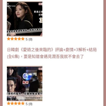
5
(8)
日韓劇《愛過之後來臨的》評論+劇情+3解析+結局
(全6集)，要是知道會遇見潤吾我就不會去了
5
(8)