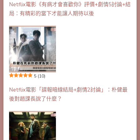
Netflix電影《有病才會喜歡你》評價+劇情5討論+結
局：有精彩的當下才能讓人期待以後
5
(10)
Netflix電影「諜報暗線結局+劇情2討論」：朴健最
後對趙課長說了什麼？