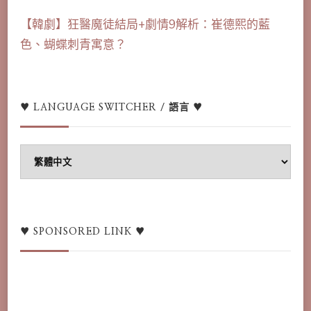
【韓劇】狂醫魔徒結局+劇情9解析：崔德熙的藍
色、蝴蝶刺青寓意？
♥ LANGUAGE SWITCHER / 語言 ♥
♥
Language
switcher
/
語
♥ SPONSORED LINK ♥
言
♥