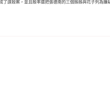
成了謀殺案，並且殷率還把張德南的三個姊姊與花子列為嫌