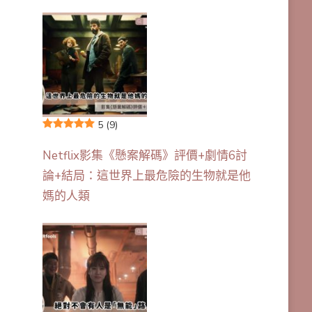
5
(9)
Netflix影集《懸案解碼》評價+劇情6討
論+結局：這世界上最危險的生物就是他
媽的人類