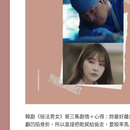
韓劇《檢法男女》第三集劇情＋心得：妳最好離
顱凹陷骨折，所以直接把乾屍給偷走，要殷率馬