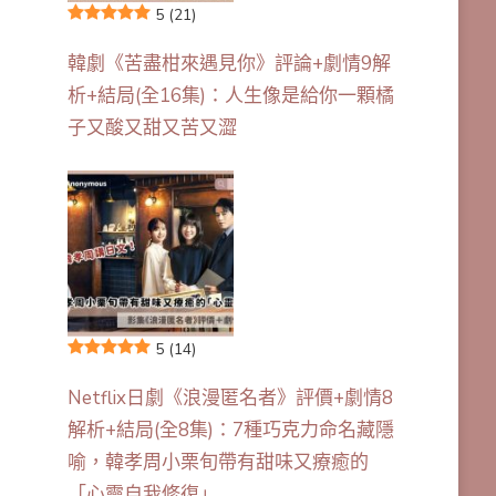
5
(21)
韓劇《苦盡柑來遇見你》評論+劇情9解
析+結局(全16集)：人生像是給你一顆橘
子又酸又甜又苦又澀
5
(14)
Netflix日劇《浪漫匿名者》評價+劇情8
解析+結局(全8集)：7種巧克力命名藏隱
喻，韓孝周小栗旬帶有甜味又療癒的
「心靈自我修復」