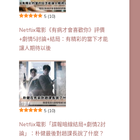
5
(10)
Netflix電影《有病才會喜歡你》評價
+劇情5討論+結局：有精彩的當下才能
讓人期待以後
5
(10)
Netflix電影「諜報暗線結局+劇情2討
論」：朴健最後對趙課長說了什麼？