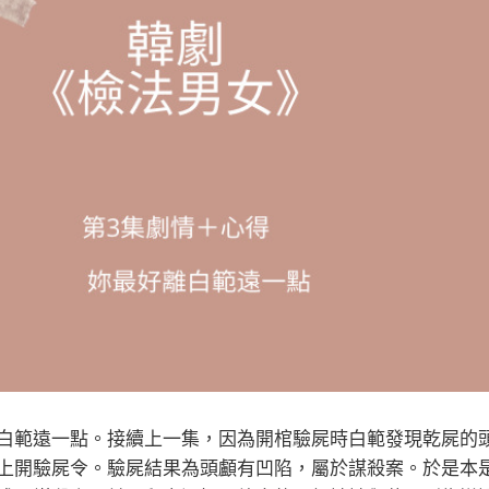
白範遠一點。接續上一集，因為開棺驗屍時白範發現乾屍的
上開驗屍令。驗屍結果為頭顱有凹陷，屬於謀殺案。於是本