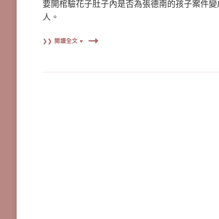
要開棺驗花子肚子內是否為張德南的孩子案件變
人。
❯❯ 閱讀全文 ♥