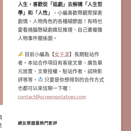
人生，喜歡從「追劇」去解構「人生哲
學」和「人性」
，小編喜歡帶觀眾探索
劇情、人物角色的各種細節面！有時也
愛看燒腦懸疑劇瘋狂推理、自己畫複雜
人物事件關係圖。
目前小編為【
女子漾
】長期駐站作
者。本站合作項目有客座文章、廣告單
元放置、文章授權、駐站作者、試映影
評等等，
只要是你想得到的合作方式
也都可以來信聊一下喔：
contact@screenpotatoes.com
頭
網友票選最熱門影評
是