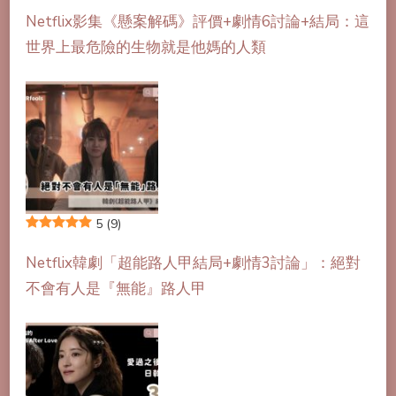
Netflix影集《懸案解碼》評價+劇情6討論+結局：這
世界上最危險的生物就是他媽的人類
5
(9)
Netflix韓劇「超能路人甲結局+劇情3討論」：絕對
不會有人是『無能』路人甲