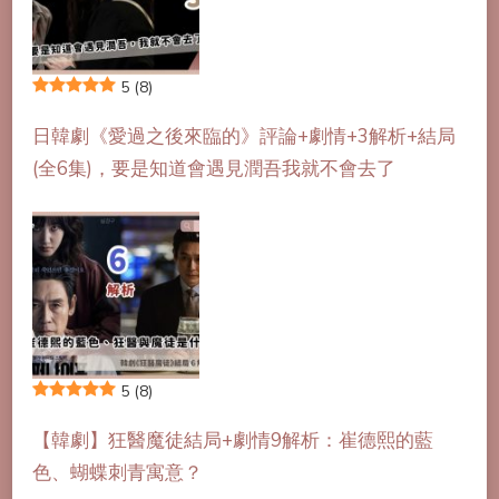
5
(8)
日韓劇《愛過之後來臨的》評論+劇情+3解析+結局
(全6集)，要是知道會遇見潤吾我就不會去了
5
(8)
【韓劇】狂醫魔徒結局+劇情9解析：崔德熙的藍
色、蝴蝶刺青寓意？