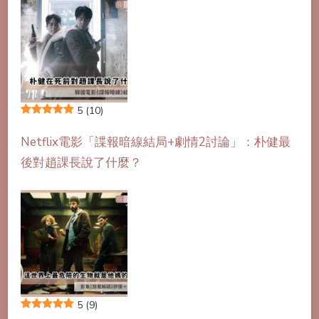
5
(10)
Netflix電影「諜報暗線結局+劇情2討論」：朴健最
後對趙課長說了什麼？
5
(9)