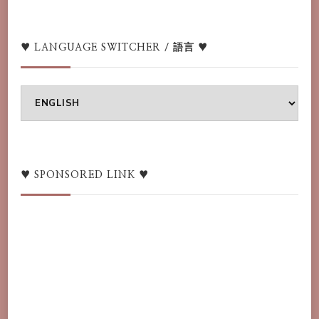
♥ LANGUAGE SWITCHER / 語言 ♥
♥
Language
switcher
/
語
♥ SPONSORED LINK ♥
言
♥