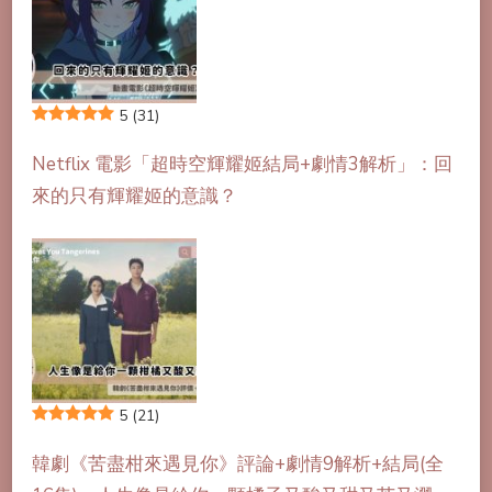
5
(31)
Netflix 電影「超時空輝耀姬結局+劇情3解析」：回
來的只有輝耀姬的意識？
5
(21)
韓劇《苦盡柑來遇見你》評論+劇情9解析+結局(全