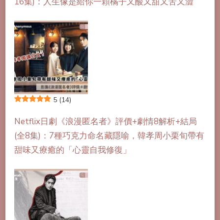
16集)：人生像是給你一顆橘子又酸又甜又苦又澀
5
(14)
Netflix日劇《浪漫匿名者》評價+劇情8解析+結局
(全8集)：7種巧克力命名藏隱喻，韓孝周小栗旬帶有
甜味又療癒的「心靈自我修復」