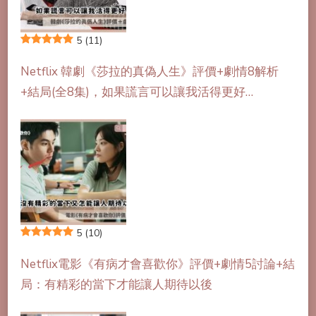
5
(11)
Netflix 韓劇《莎拉的真偽人生》評價+劇情8解析
+結局(全8集)，如果謊言可以讓我活得更好…
5
(10)
Netflix電影《有病才會喜歡你》評價+劇情5討論+結
局：有精彩的當下才能讓人期待以後