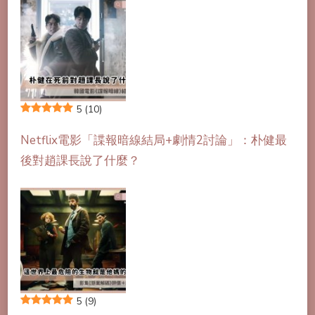
5
(10)
Netflix電影「諜報暗線結局+劇情2討論」：朴健最
後對趙課長說了什麼？
5
(9)