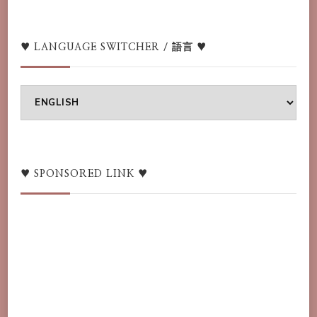
♥ LANGUAGE SWITCHER / 語言 ♥
♥
Language
switcher
/
語
♥ SPONSORED LINK ♥
言
♥