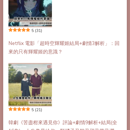
5
(31)
Netflix 電影「超時空輝耀姬結局+劇情3解析」：回
來的只有輝耀姬的意識？
5
(21)
韓劇《苦盡柑來遇見你》評論+劇情9解析+結局(全