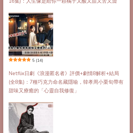
16集)：人生像是給你一顆橘子又酸又甜又苦又澀
5
(14)
Netflix日劇《浪漫匿名者》評價+劇情8解析+結局
(全8集)：7種巧克力命名藏隱喻，韓孝周小栗旬帶有
甜味又療癒的「心靈自我修復」