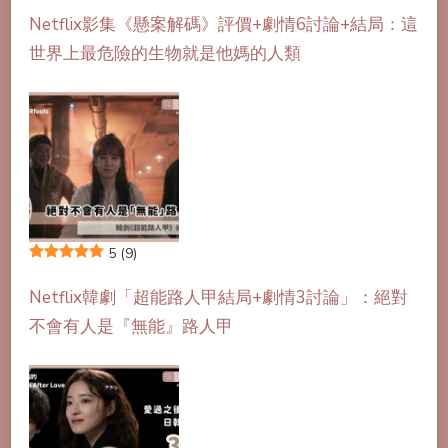
Netflix影集《懸案解碼》評價+劇情6討論+結局：這
世界上最危險的生物就是他媽的人類
5
(9)
Netflix韓劇「超能路人甲結局+劇情3討論」：絕對
不會有人是『無能』路人甲