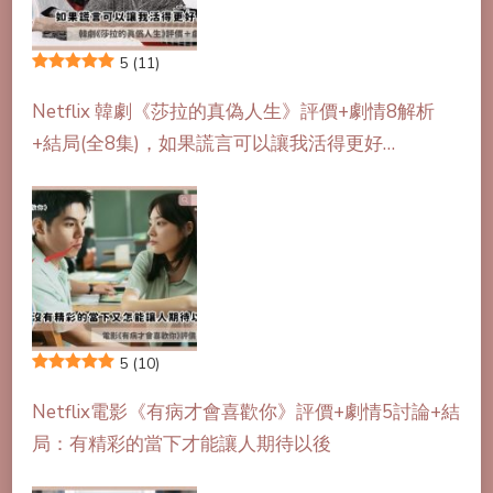
5
(11)
Netflix 韓劇《莎拉的真偽人生》評價+劇情8解析
+結局(全8集)，如果謊言可以讓我活得更好…
5
(10)
Netflix電影《有病才會喜歡你》評價+劇情5討論+結
局：有精彩的當下才能讓人期待以後