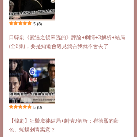
5
(8)
日韓劇《愛過之後來臨的》評論+劇情+3解析+結局
(全6集)，要是知道會遇見潤吾我就不會去了
5
(8)
【韓劇】狂醫魔徒結局+劇情9解析：崔德熙的藍
色、蝴蝶刺青寓意？