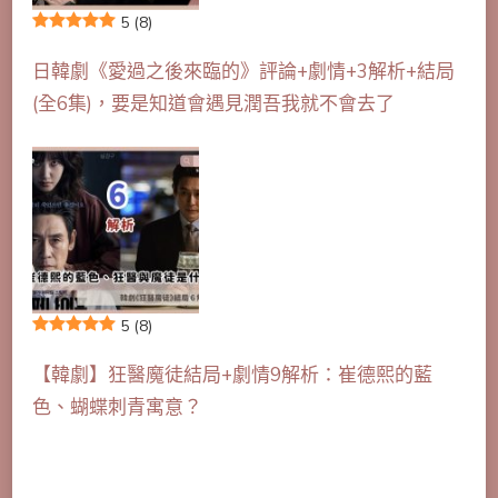
5
(8)
日韓劇《愛過之後來臨的》評論+劇情+3解析+結局
(全6集)，要是知道會遇見潤吾我就不會去了
5
(8)
【韓劇】狂醫魔徒結局+劇情9解析：崔德熙的藍
色、蝴蝶刺青寓意？