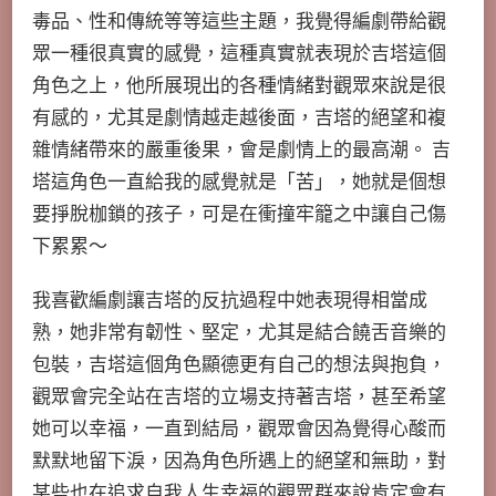
毒品、性和傳統等等這些主題，我覺得編劇帶給觀
眾一種很真實的感覺，這種真實就表現於吉塔這個
角色之上，他所展現出的各種情緒對觀眾來說是很
有感的，尤其是劇情越走越後面，吉塔的絕望和複
雜情緒帶來的嚴重後果，會是劇情上的最高潮。 吉
塔這角色一直給我的感覺就是「苦」，她就是個想
要掙脫枷鎖的孩子，可是在衝撞牢籠之中讓自己傷
下累累～
我喜歡編劇讓吉塔的反抗過程中她表現得相當成
熟，她非常有韌性、堅定，尤其是結合饒舌音樂的
包裝，吉塔這個角色顯德更有自己的想法與抱負，
觀眾會完全站在吉塔的立場支持著吉塔，甚至希望
她可以幸福，一直到結局，觀眾會因為覺得心酸而
默默地留下淚，因為角色所遇上的絕望和無助，對
某些也在追求自我人生幸福的觀眾群來說肯定會有