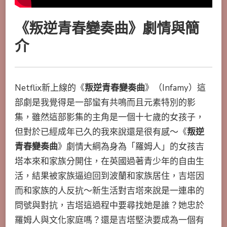
《
叛逆青春變奏曲
》劇情與簡
介
Netflix新上線的《
叛逆青春變奏曲
》（Infamy）這
部劇是我覺得是一部蠻有共鳴而且元素特別的影
集，雖然這部影集的主角是一個十七歲的女孩子，
但對於已經成年已久的我來說還是很有感～《
叛逆
青春變奏曲
》劇情大綱為身為「羅姆人」的女孩吉
塔本來和家族分開住，在英國過著青少年的自由生
活，結果被家族逼迫回到波蘭和家族居住，吉塔因
而和家族的人反抗～新生活對吉塔來說是一連串的
問號與對抗，吉塔這過程中要尋找她是誰？她忠於
羅姆人與文化家庭嗎？還是吉塔堅決要成為一個有