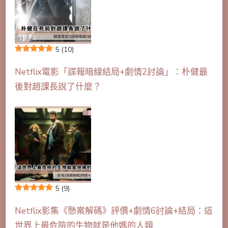
5
(10)
Netflix電影「諜報暗線結局+劇情2討論」：朴健最
後對趙課長說了什麼？
5
(9)
Netflix影集《懸案解碼》評價+劇情6討論+結局：這
世界上最危險的生物就是他媽的人類