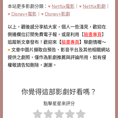
本站更多影劇分類：
♥
Netflix電影
｜
♥
Netflix影劇
｜
♥
Disney+電影
｜
♥
Disney+影劇
以上，觀後感分享給大家，個人一些淺見，歡迎在
側邊欄位訂閱免費電子報，或是利用
【
臉書專頁
】
追蹤新文章發布！歡迎來【
臉書專頁
】聊劇情喔～
♥
文章中圖片擷取自預告、影音平台及其他相關網站
提供之劇照，僅作為影劇推薦與評論所用，如有侵
權敬請告知刪除，謝謝。
你覺得這部影劇好看嗎？
點擊星星來評分