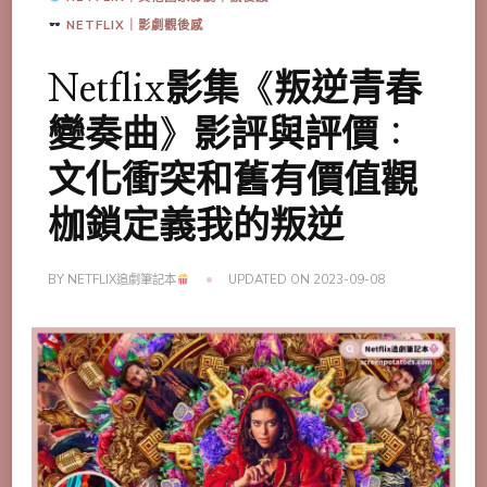
NETFLIX｜影劇觀後感
Netflix影集《叛逆青春
變奏曲》影評與評價：
文化衝突和舊有價值觀
枷鎖定義我的叛逆
BY
NETFLIX追劇筆記本
UPDATED ON
2023-09-08