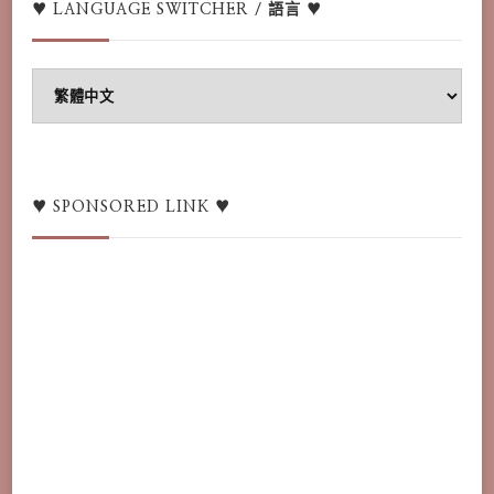
♥ LANGUAGE SWITCHER / 語言 ♥
♥
Language
switcher
/
語
♥ SPONSORED LINK ♥
言
♥