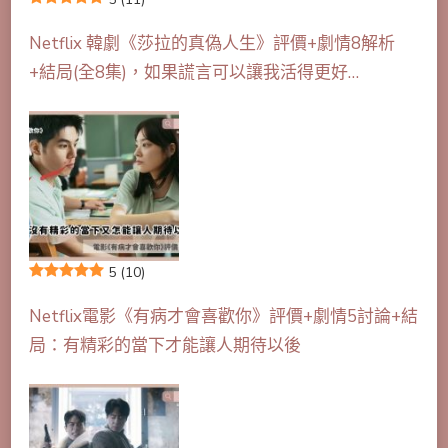
Netflix 韓劇《莎拉的真偽人生》評價+劇情8解析
+結局(全8集)，如果謊言可以讓我活得更好…
5
(10)
Netflix電影《有病才會喜歡你》評價+劇情5討論+結
局：有精彩的當下才能讓人期待以後