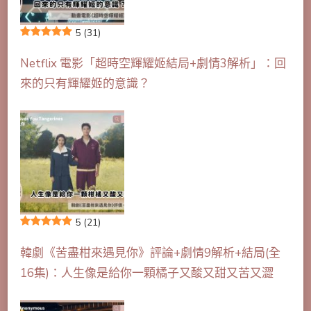
5
(31)
Netflix 電影「超時空輝耀姬結局+劇情3解析」：回
來的只有輝耀姬的意識？
5
(21)
韓劇《苦盡柑來遇見你》評論+劇情9解析+結局(全
16集)：人生像是給你一顆橘子又酸又甜又苦又澀