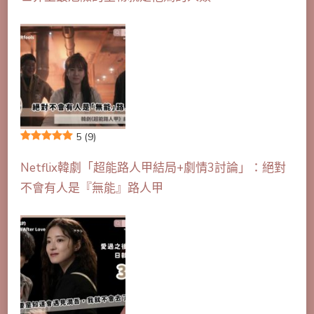
5
(9)
Netflix韓劇「超能路人甲結局+劇情3討論」：絕對
不會有人是『無能』路人甲