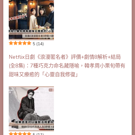
5
(14)
Netflix日劇《浪漫匿名者》評價+劇情8解析+結局
(全8集)：7種巧克力命名藏隱喻，韓孝周小栗旬帶有
甜味又療癒的「心靈自我修復」
5
(11)