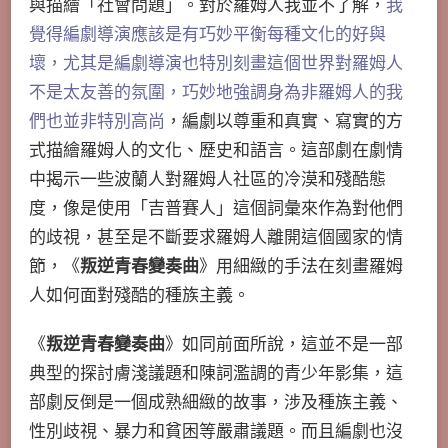
與描繪「社會問題」。對於羅姆人我並不了解，
我
覺得編劇導演應該是有巧妙平衡每種文化的好與
壞，尤其是編劇導演也特別刻畫這個世界對羅姆人
不是太友善的氛圍，巧妙地強調身為非羅姆人的我
們也並非特別高尚
，編劇以尊重和真實、寫實的方
式描繪羅姆人的文化、歷史和語言。這部劇在劇情
中揭示一些波蘭人對羅姆人社區的冷漠和殘酷態
度，像是使用「吉普賽人」這個詞彙來作為對他們
的歧視，甚至是不斷要求羅姆人離開這個國家的情
節，《
叛逆青春變奏曲
》用細緻的手法在刻畫羅姆
人如何面對殘酷的種族主義。
《
叛逆青春變奏曲
》如同前面所說，這並不是一部
典型的探討膚淺議題和陳詞濫調的青少年影集，這
部劇反倒是一個成熟細緻的故事，涉及種族主義、
性別歧視、暴力和貧困等嚴肅議題。而且編劇也沒