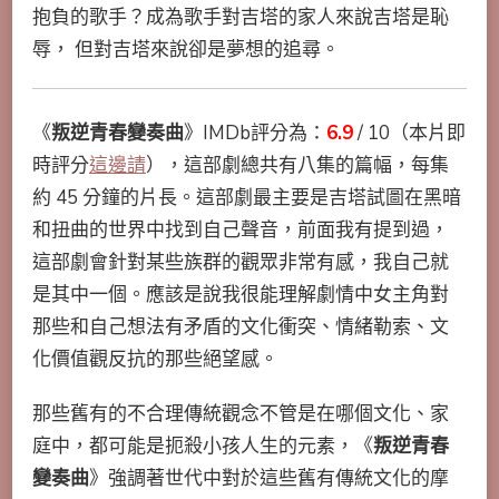
抱負的歌手？成為歌手對吉塔的家人來說吉塔是恥
辱， 但對吉塔來說卻是夢想的追尋。
《
叛逆青春變奏曲
》IMDb評分為：
6.9
/ 10（本片即
時評分
這邊請
），這部劇總共有八集的篇幅，每集
約 45 分鐘的片長。這部劇最主要是吉塔試圖在黑暗
和扭曲的世界中找到自己聲音，前面我有提到過，
這部劇會針對某些族群的觀眾非常有感，我自己就
是其中一個。應該是說我很能理解劇情中女主角對
那些和自己想法有矛盾的文化衝突、情緒勒索、文
化價值觀反抗的那些絕望感。
那些舊有的不合理傳統觀念不管是在哪個文化、家
庭中，都可能是扼殺小孩人生的元素，《
叛逆青春
變奏曲
》強調著世代中對於這些舊有傳統文化的摩