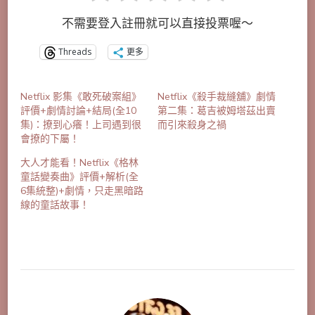
不需要登入註冊就可以直接投票喔～
Threads
更多
Netflix 影集《敢死破案組》
Netflix《殺手裁縫舖》劇情
評價+劇情討論+結局(全10
第二集：葛吉被姆塔茲出賣
集)：撩到心癢！上司遇到很
而引來殺身之禍
會撩的下屬！
大人才能看！Netflix《格林
童話變奏曲》評價+解析(全
6集統整)+劇情，只走黑暗路
線的童話故事！